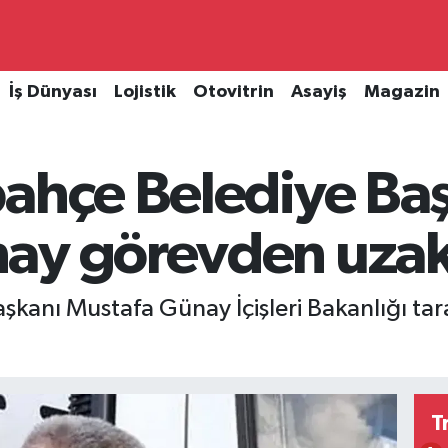
İş Dünyası
Lojistik
Otovitrin
Asayiş
Magazin
bahçe Belediye Ba
ay görevden uzakla
şkanı Mustafa Günay İçişleri Bakanlığı t
T