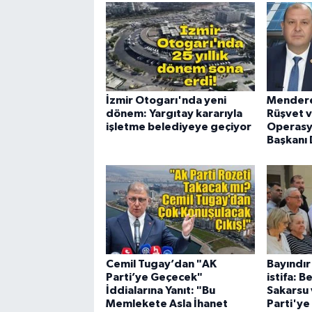
İzmir Otogarı'nda yeni
Mendere
dönem: Yargıtay kararıyla
Rüşvet v
işletme belediyeye geçiyor
Operasy
Başkanı 
Cemil Tugay’dan "AK
Bayındı
Parti’ye Geçecek"
istifa: 
İddialarına Yanıt: "Bu
Sakarsu v
Memlekete Asla İhanet
Parti'ye 