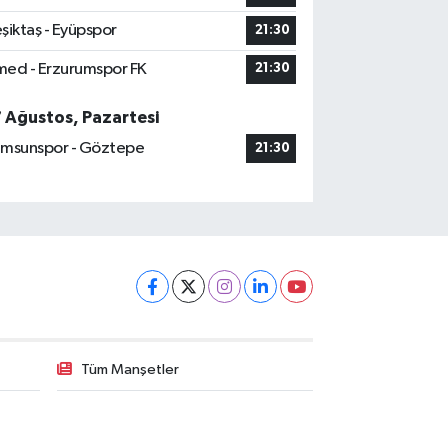
şiktaş - Eyüpspor
21:30
ed - Erzurumspor FK
21:30
7 Ağustos, Pazartesi
msunspor - Göztepe
21:30
Tüm Manşetler