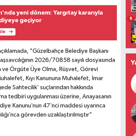
ı'nda yeni dönem: Yargıtay kararıyla
6
diyeye geçiyor
üle
an açıklamada, "Güzelbahçe Belediye Başkanı
aşsavcılığının 2026/70858 sayılı dosyasında
Y
a ve Örgüte Üye Olma, Rüşvet, Görevi
uhalefet, Kıyı Kanununa Muhalefet, İmar
ede Sahtecilik' suçlarından hakkında
ma tedbiri uygulanması üzerine, Anayasanın
lediye Kanunu’nun 47’nci maddesi uyarınca
anlığı’nca görevden uzaklaştırılmıştır"