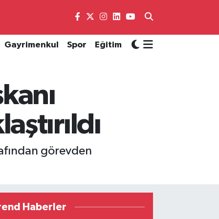
Gayrimenkul
Spor
Eğitim
şkanı
ştırıldı
arafından görevden
rend Haberler