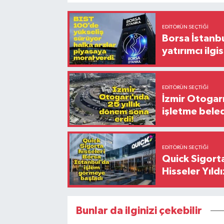
EDITÖRÜN SEÇTIĞI
Borsa İstanbu
yatırımcı ilgis
EDITÖRÜN SEÇTIĞI
İzmir Otogar
işletme bele
EDITÖRÜN SEÇTIĞI
Quick Sigorta
Hisseler Yıld
Bunlar da ilginizi çekebilir