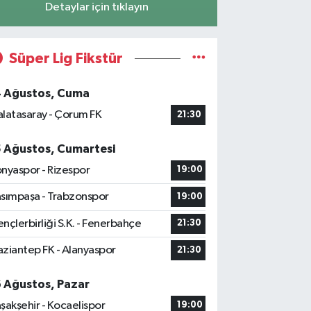
Detaylar için tıklayın
Süper Lig Fikstür
4 Ağustos, Cuma
latasaray - Çorum FK
21:30
5 Ağustos, Cumartesi
nyaspor - Rizespor
19:00
sımpaşa - Trabzonspor
19:00
nçlerbirliği S.K. - Fenerbahçe
21:30
ziantep FK - Alanyaspor
21:30
6 Ağustos, Pazar
şakşehir - Kocaelispor
19:00