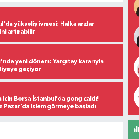
l’da yükseliş ivmesi: Halka arzlar
ini artırabilir
ı'nda yeni dönem: Yargıtay kararıyla
diyeye geçiyor
 için Borsa İstanbul’da gong çaldı!
ız Pazar’da işlem görmeye başladı