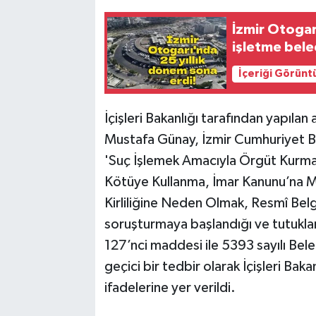
İzmir Otogar
işletme bele
İçeriği Görünt
İçişleri Bakanlığı tarafından yapıl
Mustafa Günay, İzmir Cumhuriyet B
'Suç İşlemek Amacıyla Örgüt Kurm
Kötüye Kullanma, İmar Kanunu’na M
Kirliliğine Neden Olmak, Resmî Belg
soruşturmaya başlandığı ve tutukla
127’nci maddesi ile 5393 sayılı Be
geçici bir tedbir olarak İçişleri Bak
ifadelerine yer verildi.