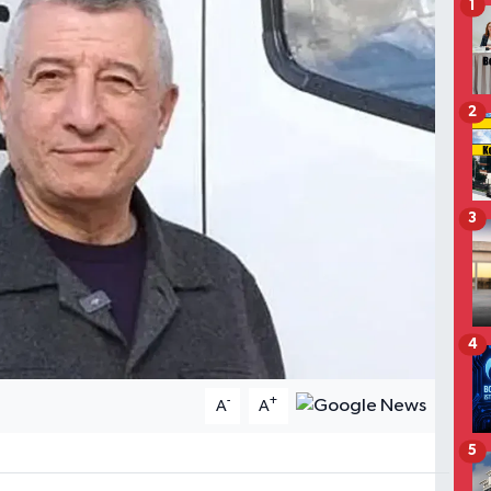
1
2
3
4
-
+
A
A
5