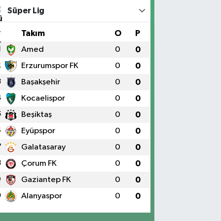
Süper Lig
#
Takım
O
P
1
Amed
0
0
2
Erzurumspor FK
0
0
3
Başakşehir
0
0
4
Kocaelispor
0
0
5
Beşiktaş
0
0
6
Eyüpspor
0
0
7
Galatasaray
0
0
8
Çorum FK
0
0
9
Gaziantep FK
0
0
0
Alanyaspor
0
0