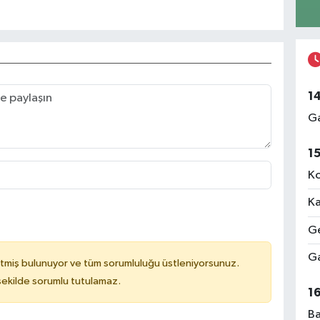
1
Ga
1
Ko
Ka
Ge
Ga
tmiş bulunuyor ve tüm sorumluluğu üstleniyorsunuz.
 şekilde sorumlu tutulamaz.
1
Ba