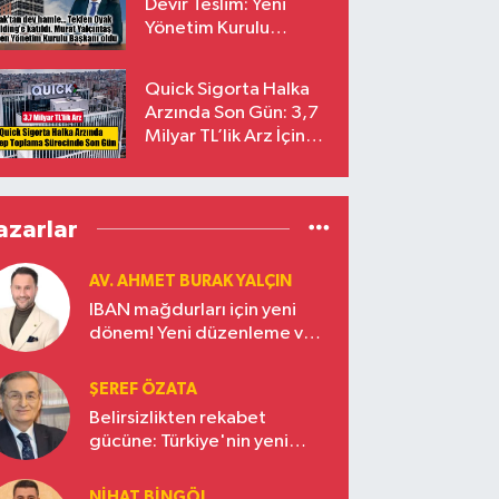
Devir Teslim: Yeni
Yönetim Kurulu
Başkanı Prof. Dr. Murat
Yalçıntaş Oldu!
Quick Sigorta Halka
Arzında Son Gün: 3,7
Milyar TL’lik Arz İçin
Talepler Bugün Sona
Eriyor
azarlar
AV. AHMET BURAK YALÇIN
IBAN mağdurları için yeni
dönem! Yeni düzenleme ve
ceza indirim oranları
ŞEREF ÖZATA
Belirsizlikten rekabet
gücüne: Türkiye'nin yeni
ekonomi vizyonu
NIHAT BINGÖL