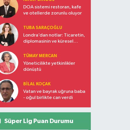
DOA sistemi restoran, kafe
ve otellerde zorunlu oluyor
TUBA SARAÇOĞLU
Londra’dan notlar: Ticaretin,
diplomasinin ve küresel
vizyonun başkentinde
Türkiye’nin yükselen gücü
TÜMAY MERCAN
Yöneticilikte yetkinlikler
dönüştü
BILAL KOÇAK
Vatan ve bayrak uğruna baba
- oğul birlikte can verdi
Süper Lig Puan Durumu