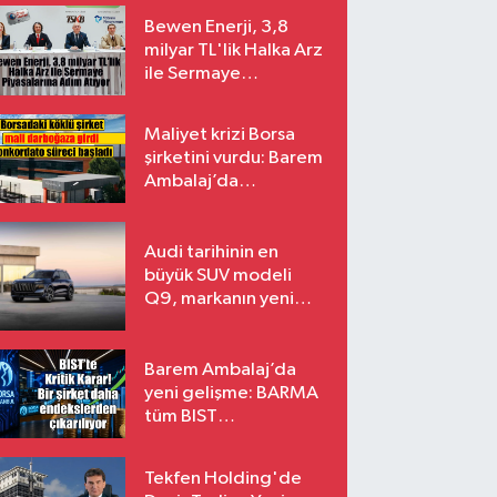
Bewen Enerji, 3,8
milyar TL'lik Halka Arz
ile Sermaye
Piyasalarına Adım
Atıyor
Maliyet krizi Borsa
şirketini vurdu: Barem
Ambalaj’da
konkordato süreci
Audi tarihinin en
büyük SUV modeli
Q9, markanın yeni
amiral gemisi oluyor
Barem Ambalaj’da
yeni gelişme: BARMA
tüm BIST
endekslerinden
çıkarılıyor
Tekfen Holding'de