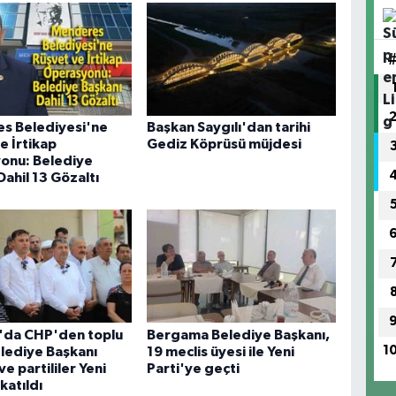
s Belediyesi'ne
Başkan Saygılı'dan tarihi
e İrtikap
Gediz Köprüsü müjdesi
onu: Belediye
Dahil 13 Gözaltı
r'da CHP'den toplu
Bergama Belediye Başkanı,
1
Belediye Başkanı
19 meclis üyesi ile Yeni
e partililer Yeni
Parti'ye geçti
katıldı