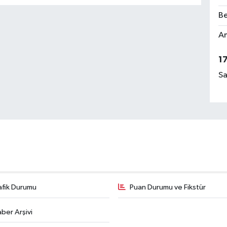
Be
Am
1
Sa
afik Durumu
Puan Durumu ve Fikstür
ber Arşivi