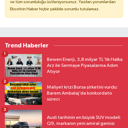
ve tüm sorumluluğu üstleniyorsunuz. Yazılan yorumlardan
Ekovitrin Haber hiçbir şekilde sorumlu tutulamaz.
Trend Haberler
1
Bewen Enerji, 3,8 milyar TL'lik Halka
Arz ile Sermaye Piyasalarına Adım
Atıyor
2
Maliyet krizi Borsa şirketini vurdu:
Barem Ambalaj’da konkordato
süreci
3
Audi tarihinin en büyük SUV modeli
Q9, markanın yeni amiral gemisi