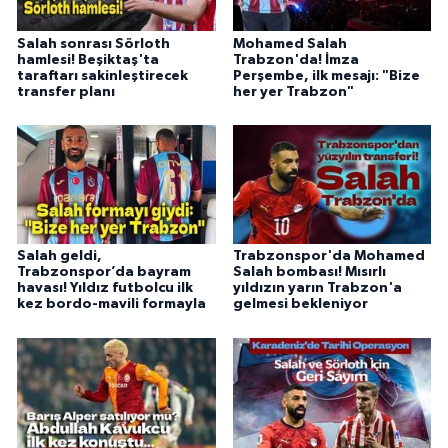
Salah sonrası Sörloth
Mohamed Salah
hamlesi! Beşiktaş'ta
Trabzon'da! İmza
taraftarı sakinleştirecek
Perşembe, ilk mesajı: "Bize
transfer planı
her yer Trabzon"
Salah geldi,
Trabzonspor'da Mohamed
Trabzonspor’da bayram
Salah bombası! Mısırlı
havası! Yıldız futbolcu ilk
yıldızın yarın Trabzon'a
kez bordo-mavili formayla
gelmesi bekleniyor