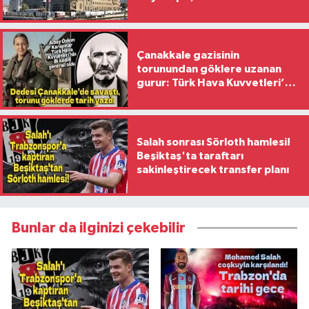
Yaşanıyor?
Çanakkale gazisinin
torunundan göklere uzanan
gurur: Türk Hava Kuvvetleri’nin
ilk kadın generali oldu
Salah sonrası Sörloth hamlesi!
Beşiktaş'ta taraftarı
sakinleştirecek transfer planı
Bunlar da ilginizi çekebilir