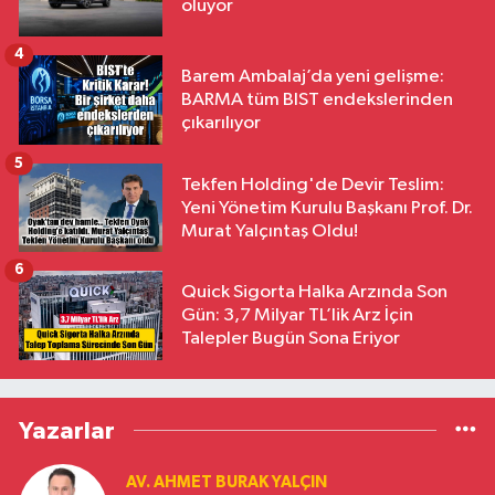
oluyor
4
Barem Ambalaj’da yeni gelişme:
BARMA tüm BIST endekslerinden
çıkarılıyor
5
Tekfen Holding'de Devir Teslim:
Yeni Yönetim Kurulu Başkanı Prof. Dr.
Murat Yalçıntaş Oldu!
6
Quick Sigorta Halka Arzında Son
Gün: 3,7 Milyar TL’lik Arz İçin
Talepler Bugün Sona Eriyor
Yazarlar
AV. AHMET BURAK YALÇIN