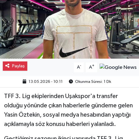
Gayrimenkul
Spor
Eğitim
Paylaş
-
+
A
A
13.05.2026 - 10:11
Okunma Süresi: 1 Dk
TFF 3. Lig ekiplerinden Uşakspor'a transfer
olduğu yönünde çıkan haberlerle gündeme gelen
Yasin Öztekin, sosyal medya hesabından yaptığı
açıklamayla söz konusu haberleri yalanladı.
Geçtiğimiz sezonun ikinci yarısında TFF 3. Lig