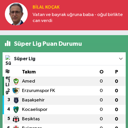
BILAL KOÇAK
Vatan ve bayrak uğruna baba - oğul birlikte
can verdi
Süper Lig Puan Durumu
Süper Lig
#
Takım
O
P
1
Amed
0
0
2
Erzurumspor FK
0
0
3
Başakşehir
0
0
4
Kocaelispor
0
0
5
Beşiktaş
0
0