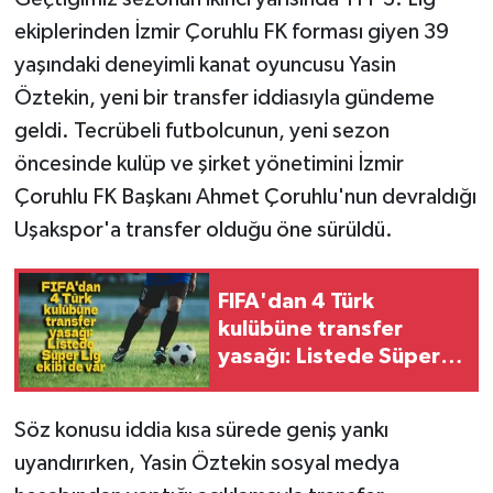
ekiplerinden İzmir Çoruhlu FK forması giyen 39
yaşındaki deneyimli kanat oyuncusu Yasin
Öztekin, yeni bir transfer iddiasıyla gündeme
geldi. Tecrübeli futbolcunun, yeni sezon
öncesinde kulüp ve şirket yönetimini İzmir
Çoruhlu FK Başkanı Ahmet Çoruhlu'nun devraldığı
Uşakspor'a transfer olduğu öne sürüldü.
FIFA'dan 4 Türk
kulübüne transfer
yasağı: Listede Süper
Lig ekibi de var
Söz konusu iddia kısa sürede geniş yankı
uyandırırken, Yasin Öztekin sosyal medya