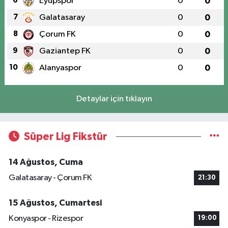
6
Eyüpspor
0
0
7
Galatasaray
0
0
8
Çorum FK
0
0
9
Gaziantep FK
0
0
10
Alanyaspor
0
0
Detaylar için tıklayın
Süper Lig Fikstür
14 Ağustos, Cuma
Galatasaray - Çorum FK
21:30
15 Ağustos, Cumartesi
Konyaspor - Rizespor
19:00