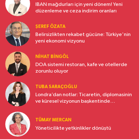
IBAN mağdurları için yeni dönem! Yeni
düzenleme ve ceza indirim oranları
ŞEREF ÖZATA
Belirsizlikten rekabet gücüne: Türkiye'nin
yeni ekonomi vizyonu
NIHAT BINGÖL
DOA sistemi restoran, kafe ve otellerde
zorunlu oluyor
TUBA SARAÇOĞLU
Londra’dan notlar: Ticaretin, diplomasinin
ve küresel vizyonun başkentinde
Türkiye’nin yükselen gücü
TÜMAY MERCAN
Yöneticilikte yetkinlikler dönüştü