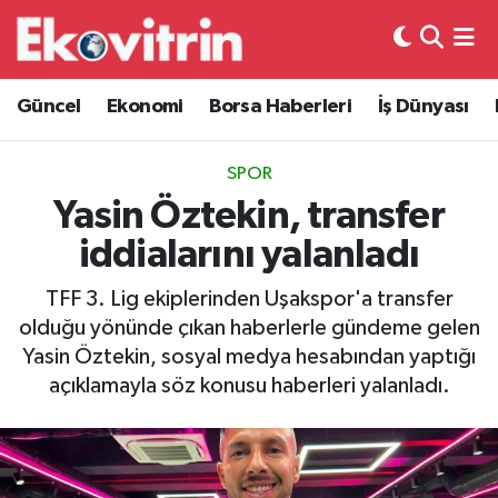
Güncel
Hava Durumu
Güncel
Ekonomi
Borsa Haberleri
İş Dünyası
Ekonomi
Trafik Durumu
SPOR
Borsa Haberleri
Süper Lig Puan Durumu ve Fikstür
Yasin Öztekin, transfer
iddialarını yalanladı
İş Dünyası
Tüm Manşetler
TFF 3. Lig ekiplerinden Uşakspor'a transfer
Lojistik
Son Dakika Haberleri
olduğu yönünde çıkan haberlerle gündeme gelen
Yasin Öztekin, sosyal medya hesabından yaptığı
Otovitrin
Haber Arşivi
açıklamayla söz konusu haberleri yalanladı.
Asayiş
Magazin