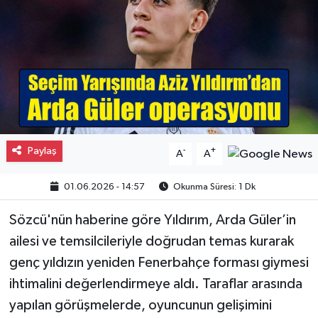
Gayrimenkul
Spor
Eğitim
Paylaş
-
+
A
A
01.06.2026 - 14:57
Okunma Süresi: 1 Dk
Sözcü'nün haberine göre Yıldırım, Arda Güler’in
ailesi ve temsilcileriyle doğrudan temas kurarak
genç yıldızın yeniden Fenerbahçe forması giymesi
ihtimalini değerlendirmeye aldı. Taraflar arasında
yapılan görüşmelerde, oyuncunun gelişimini