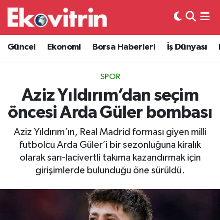
Güncel
Hava Durumu
Güncel
Ekonomi
Borsa Haberleri
İş Dünyası
Ekonomi
Trafik Durumu
SPOR
Borsa Haberleri
Süper Lig Puan Durumu ve Fikstür
Aziz Yıldırım’dan seçim
öncesi Arda Güler bombası
İş Dünyası
Tüm Manşetler
Aziz Yıldırım’ın, Real Madrid forması giyen milli
Lojistik
Son Dakika Haberleri
futbolcu Arda Güler’i bir sezonluğuna kiralık
olarak sarı-lacivertli takıma kazandırmak için
Otovitrin
Haber Arşivi
girişimlerde bulunduğu öne sürüldü.
Asayiş
Magazin