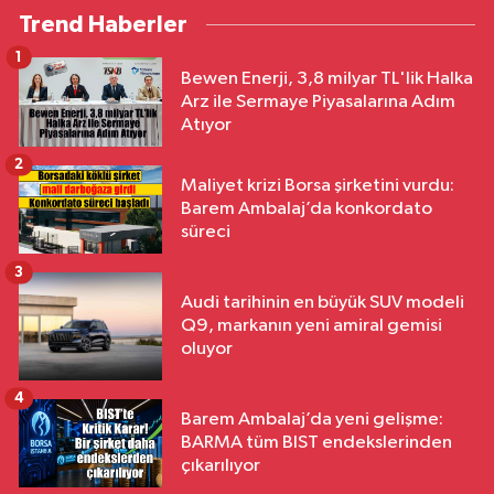
Trend Haberler
1
Bewen Enerji, 3,8 milyar TL'lik Halka
Arz ile Sermaye Piyasalarına Adım
Atıyor
2
Maliyet krizi Borsa şirketini vurdu:
Barem Ambalaj’da konkordato
süreci
3
Audi tarihinin en büyük SUV modeli
Q9, markanın yeni amiral gemisi
oluyor
4
Barem Ambalaj’da yeni gelişme:
BARMA tüm BIST endekslerinden
çıkarılıyor