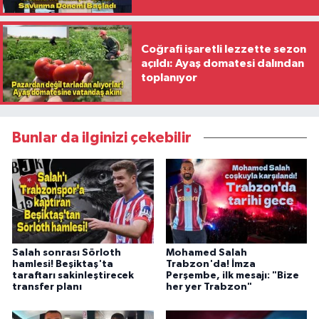
İmzaladı
Coğrafi işaretli lezzette sezon
açıldı: Ayaş domatesi dalından
toplanıyor
Bunlar da ilginizi çekebilir
Salah sonrası Sörloth
Mohamed Salah
hamlesi! Beşiktaş'ta
Trabzon'da! İmza
taraftarı sakinleştirecek
Perşembe, ilk mesajı: "Bize
transfer planı
her yer Trabzon"