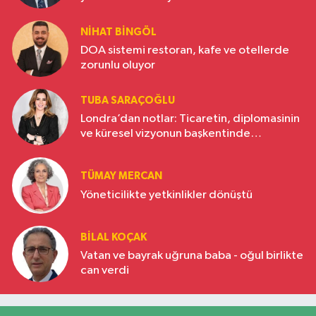
NIHAT BINGÖL
DOA sistemi restoran, kafe ve otellerde
zorunlu oluyor
TUBA SARAÇOĞLU
Londra’dan notlar: Ticaretin, diplomasinin
ve küresel vizyonun başkentinde
Türkiye’nin yükselen gücü
TÜMAY MERCAN
Yöneticilikte yetkinlikler dönüştü
BILAL KOÇAK
Vatan ve bayrak uğruna baba - oğul birlikte
can verdi