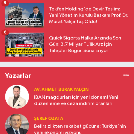
5
Tekfen Holding'de Devir Teslim:
Yeni Yönetim Kurulu Başkanı Prof. Dr.
Murat Yalçıntaş Oldu!
6
Quick Sigorta Halka Arzında Son
Gün: 3,7 Milyar TL’lik Arz İçin
Talepler Bugün Sona Eriyor
Yazarlar
AV. AHMET BURAK YALÇIN
IBAN mağdurları için yeni dönem! Yeni
düzenleme ve ceza indirim oranları
ŞEREF ÖZATA
Belirsizlikten rekabet gücüne: Türkiye'nin
yeni ekonomi vizyonu