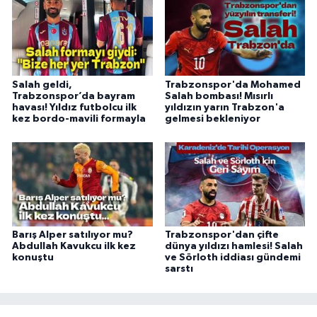
Salah geldi,
Trabzonspor'da Mohamed
Trabzonspor’da bayram
Salah bombası! Mısırlı
havası! Yıldız futbolcu ilk
yıldızın yarın Trabzon'a
kez bordo-mavili formayla
gelmesi bekleniyor
Barış Alper satılıyor mu?
Trabzonspor'dan çifte
Abdullah Kavukcu ilk kez
dünya yıldızı hamlesi! Salah
konuştu
ve Sörloth iddiası gündemi
sarstı