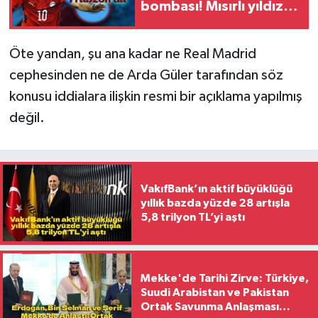
bombası! Mısırlı yıldızın
yarın Trabzon'a
gelmesi bekleniyor
Öte yandan, şu ana kadar ne Real Madrid
cephesinden ne de Arda Güler tarafından söz
konusu iddialara ilişkin resmi bir açıklama yapılmış
değil.
VakıfBank’ın aktif büyüklüğü
yıllık bazda yüzde 28 artışla
5,8 trilyon TL’yi aştı
Mekke'de Tarihi Zirve: Türkiye,
Suudi Arabistan ve Pakistan
Ortak Savunma Anlaşması