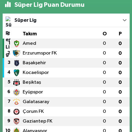
Süper Lig Puan Durumu
Süper Lig
#
Takım
O
P
1
Amed
0
0
2
Erzurumspor FK
0
0
3
Başakşehir
0
0
4
Kocaelispor
0
0
5
Beşiktaş
0
0
6
Eyüpspor
0
0
7
Galatasaray
0
0
8
Çorum FK
0
0
9
Gaziantep FK
0
0
10
Alanyaspor
0
0