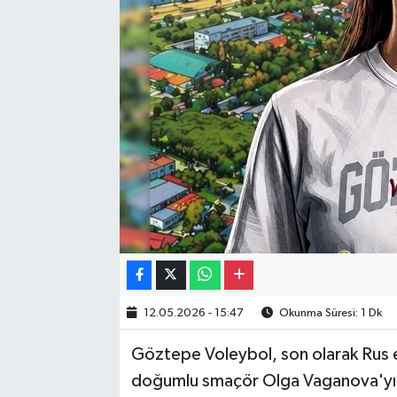
Gayrimenkul
Spor
Eğitim
12.05.2026 - 15:47
Okunma Süresi: 1 Dk
Göztepe Voleybol, son olarak Rus
doğumlu smaçör Olga Vaganova'yı 