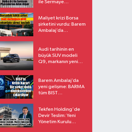
ile Sermaye
Piyasalarına Adım
Atıyor
Maliyet krizi Borsa
şirketini vurdu: Barem
Ambalaj’da
konkordato süreci
Audi tarihinin en
büyük SUV modeli
Q9, markanın yeni
amiral gemisi oluyor
Barem Ambalaj’da
yeni gelişme: BARMA
tüm BIST
endekslerinden
çıkarılıyor
Tekfen Holding'de
Devir Teslim: Yeni
Yönetim Kurulu
Başkanı Prof. Dr. Murat