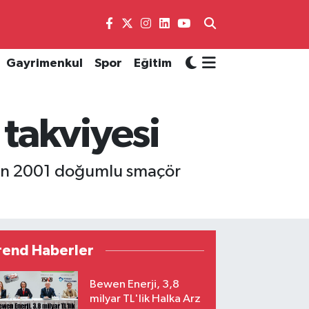
Gayrimenkul
Spor
Eğitim
takviyesi
yen 2001 doğumlu smaçör
rend Haberler
Bewen Enerji, 3,8
milyar TL'lik Halka Arz