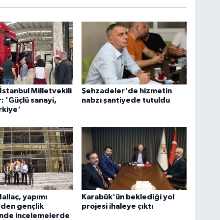
İstanbul Milletvekili
Şehzadeler'de hizmetin
 'Güçlü sanayi,
nabzı şantiyede tutuldu
rkiye'
allaç, yapımı
Karabük'ün beklediği yol
den gençlik
projesi ihaleye çıktı
nde incelemelerde