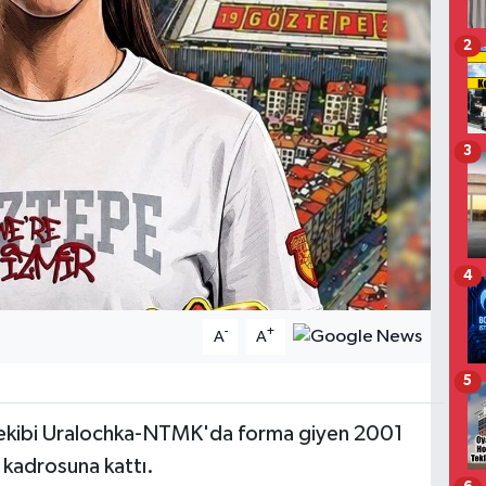
2
3
4
-
+
A
A
5
 ekibi Uralochka-NTMK'da forma giyen 2001
kadrosuna kattı.