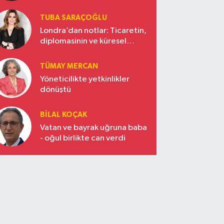
TUBA SARAÇOĞLU
Londra’dan notlar: Ticaretin,
diplomasinin ve küresel
vizyonun başkentinde
Türkiye’nin yükselen gücü
TÜMAY MERCAN
Yöneticilikte yetkinlikler
dönüştü
BILAL KOÇAK
Vatan ve bayrak uğruna baba
- oğul birlikte can verdi