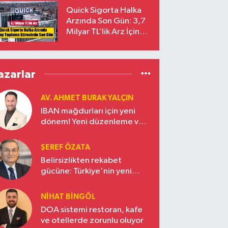
Yalçıntaş Oldu!
Quick Sigorta Halka
Arzında Son Gün: 3,7
Milyar TL’lik Arz İçin
Talepler Bugün Sona
Eriyor
azarlar
AV. AHMET BURAK YALÇIN
IBAN mağdurları için yeni
dönem! Yeni düzenleme ve
ceza indirim oranları
ŞEREF ÖZATA
Belirsizlikten rekabet
gücüne: Türkiye'nin yeni
ekonomi vizyonu
NIHAT BINGÖL
DOA sistemi restoran, kafe
ve otellerde zorunlu oluyor