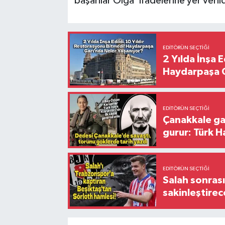
başarılar Olga' ifadelerine yer verild
EDITÖRÜN SEÇTIĞI
2 Yılda İnşa 
Haydarpaşa G
EDITÖRÜN SEÇTIĞI
Çanakkale ga
gurur: Türk H
EDITÖRÜN SEÇTIĞI
Salah sonrası
sakinleştirec