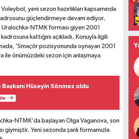
6
 Voleybol, yeni sezon hazırlıkları kapsamında
, kadrosunu güçlendirmeye devam ediyor.
kibi Uralochka-NTMK forması giyen 2001
rosuna kattığını açıkladı. Konuyla ilgili
Y
ıklamada, 'Smaçör pozisyonunda oynayan 2001
 ile önümüzdeki sezon için anlaşmaya
e Başkanı Hüseyin Sönmez oldu
üle
alochka-NTMK'da başlayan Olga Vaganova, son
 giymiştir. Yeni sezonda şanlı formamızla