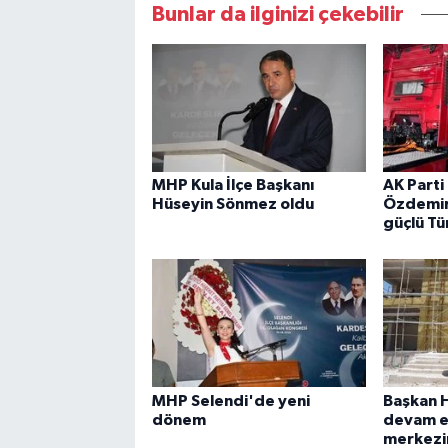
Bunlar da ilginizi çekebilir
MHP Kula İlçe Başkanı
AK Parti 
Hüseyin Sönmez oldu
Özdemir:
güçlü Tü
MHP Selendi'de yeni
Başkan H
dönem
devam e
merkezi