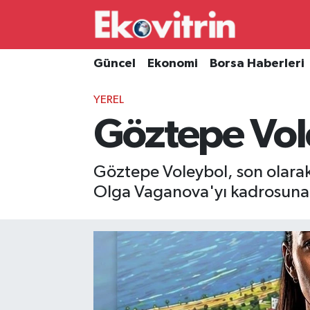
Güncel
Hava Durumu
Güncel
Ekonomi
Borsa Haberleri
Ekonomi
Trafik Durumu
YEREL
Göztepe Vol
Borsa Haberleri
Süper Lig Puan Durumu ve Fikstür
İş Dünyası
Tüm Manşetler
Göztepe Voleybol, son olar
Olga Vaganova'yı kadrosuna 
Lojistik
Son Dakika Haberleri
Otovitrin
Haber Arşivi
Asayiş
Magazin