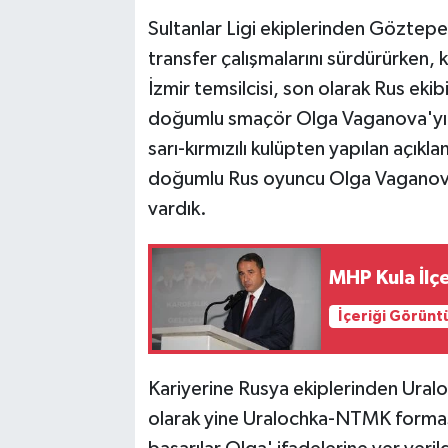
Sultanlar Ligi ekiplerinden Göztepe
transfer çalışmalarını sürdürürken
İzmir temsilcisi, son olarak Rus e
doğumlu smaçör Olga Vaganova'yı kad
sarı-kırmızılı kulüpten yapılan aç
doğumlu Rus oyuncu Olga Vaganova
vardık.
MHP Kula İlç
İçeriği Görünt
Kariyerine Rusya ekiplerinden Ur
olarak yine Uralochka-NTMK forması