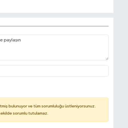
tmiş bulunuyor ve tüm sorumluluğu üstleniyorsunuz.
 şekilde sorumlu tutulamaz.