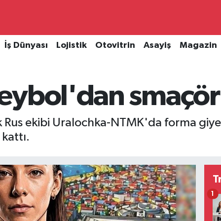
İş Dünyası
Lojistik
Otovitrin
Asayiş
Magazin
eybol'dan smaçör 
ak Rus ekibi Uralochka-NTMK'da forma gi
kattı.
T
1