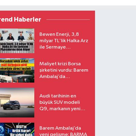
rend Haberler
Bewen Enerji, 3,8
milyar TL'lik Halka Arz
ile Sermaye
Piyasalarına Adım
Atıyor
Maliyet krizi Borsa
şirketini vurdu: Barem
Ambalaj’da
konkordato süreci
Audi tarihinin en
büyük SUV modeli
Q9, markanın yeni
amiral gemisi oluyor
Barem Ambalaj’da
yeni gelişme: BARMA