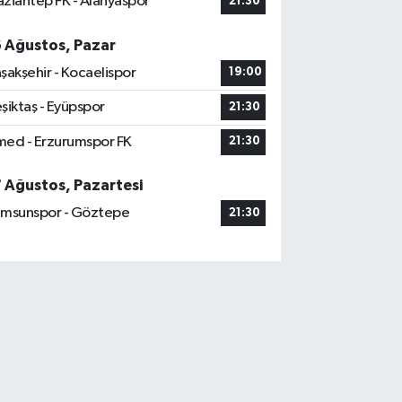
ziantep FK - Alanyaspor
21:30
6 Ağustos, Pazar
şakşehir - Kocaelispor
19:00
şiktaş - Eyüpspor
21:30
ed - Erzurumspor FK
21:30
7 Ağustos, Pazartesi
msunspor - Göztepe
21:30