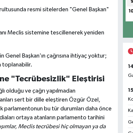
ultusunda resmi sitelerden "Genel Başkan"
1
nı Meclis sistemine tescillenerek yeniden
çin Genel Başkan'ın çağrısına ihtiyaç yoktur;
 toplanabilir.
1
Ga
 "Tecrübesizlik" Eleştirisi
1
lı olduğu ve çağrı yapılmadan
Ko
arı sert bir dille eleştiren Özgür Özel,
ak parlamentonun bu tür durumları daha önce
Ka
diaları ortaya atanların parlamento tarihini
Ge
şımlar, Meclis tecrübesi hiç olmayan ya da