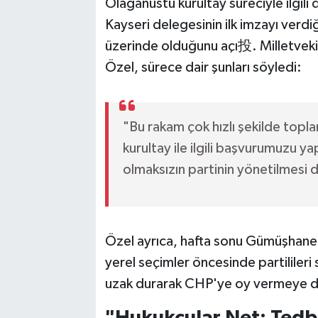
Olağanüstü kurultay süreciyle ilgil
Kayseri delegesinin ilk imzayı verdiğ
üzerinde olduğunu açı投. Milletveki
Özel, sürece dair şunları söyledi:
"Bu rakam çok hızlı şekilde topla
kurultay ile ilgili başvurumuzu y
olmaksızın partinin yönetilmesi 
Özel ayrıca, hafta sonu Gümüşhane,
yerel seçimler öncesinde partililer
uzak durarak CHP'ye oy vermeye da
"Hukukçular Net: Tedbi