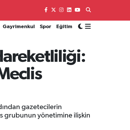
Gayrimenkul
Spor
Eğitim
reketliliği:
Meclis
ından gazetecilerin
is grubunun yönetimine ilişkin