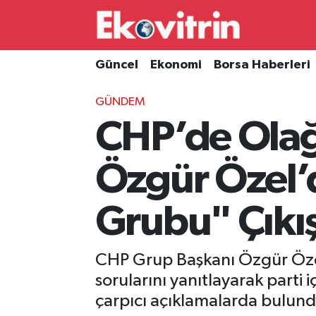
Güncel
Hava Durumu
Güncel
Ekonomi
Borsa Haberleri
Ekonomi
Trafik Durumu
GÜNDEM
CHP’de Olağa
Borsa Haberleri
Süper Lig Puan Durumu ve Fikstür
İş Dünyası
Tüm Manşetler
Özgür Özel’
Lojistik
Son Dakika Haberleri
Grubu" Çıkış
Otovitrin
Haber Arşivi
CHP Grup Başkanı Özgür Özel
Asayiş
sorularını yanıtlayarak parti 
çarpıcı açıklamalarda bulund
Magazin