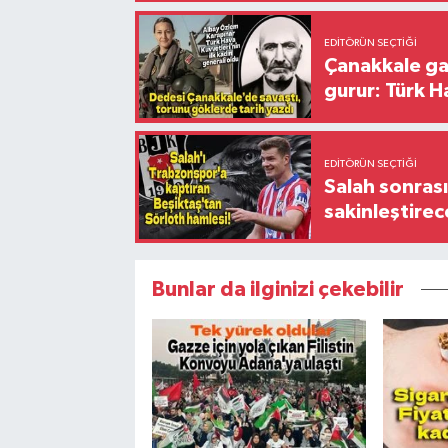
EDITÖRÜN SEÇTIĞI
Çanakkale ga
gurur: Türk H
EDITÖRÜN SEÇTIĞI
Salah sonrası
sakinleştirec
Bunlar da ilginizi çekebilir