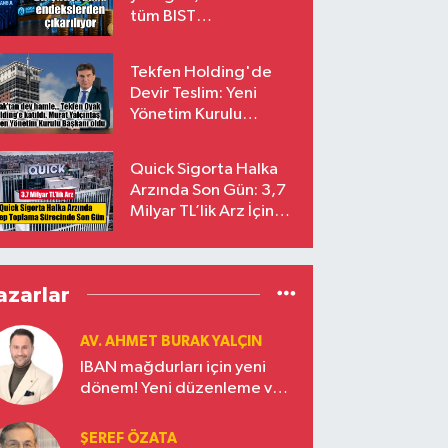
tüm BIST
endekslerinden
çıkarılıyor
Tekfen Holding'de
Devir Teslim: Yeni
Yönetim Kurulu
Başkanı Prof. Dr. Murat
Yalçıntaş Oldu!
Quick Sigorta Halka
Arzında Son Gün: 3,7
Milyar TL’lik Arz İçin
Talepler Bugün Sona
Eriyor
azarlar
AV. AHMET BURAK YALÇIN
IBAN mağdurları için yeni
dönem! Yeni düzenleme ve
ceza indirim oranları
ŞEREF ÖZATA