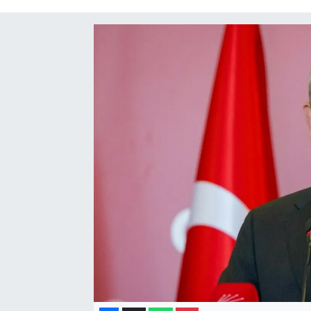
Gayrimenkul
Spor
Eğitim