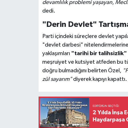
devamlılık problemi yaşayan, Meclis
dedi.
"Derin Devlet" Tartışm
Parti içindeki süreçlere devlet yapı
"devlet darbesi" nitelendirmelerine 
yaklaşımları
"tarihi bir talihsizlik"
meşruiyet ve kutsiyet atfeden bu tü
doğru bulmadığını belirten Özel,
"P
zül sayarım"
diyerek kapıyı kapattı.
EDITÖRÜN SEÇTIĞI
2 Yılda İnşa 
Haydarpaşa G