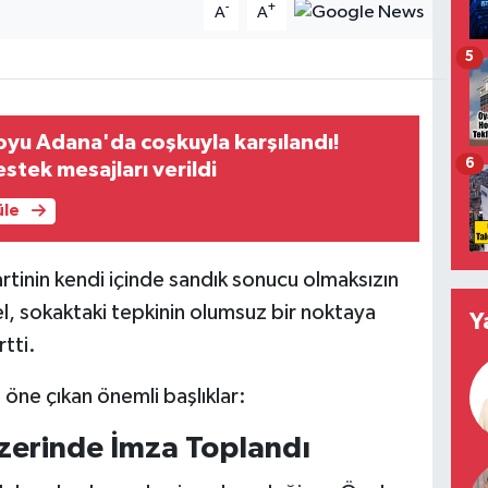
-
+
A
A
5
voyu Adana'da coşkuyla karşılandı!
6
stek mesajları verildi
üle
rtinin kendi içinde sandık sonucu olmaksızın
l, sokaktaki tepkinin olumsuz bir noktaya
Y
rtti.
 öne çıkan önemli başlıklar:
Üzerinde İmza Toplandı