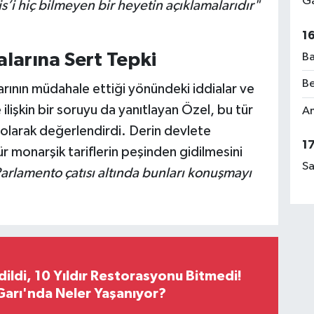
Ga
’i hiç bilmeyen bir heyetin açıklamalarıdır"
1
alarına Sert Tepki
Ba
Be
larının müdahale ettiği yönündeki iddialar ve
ilişkin bir soruyu da yanıtlayan Özel, bu tür
Am
olarak değerlendirdi. Derin devlete
1
r monarşik tariflerin peşinden gidilmesini
Sa
arlamento çatısı altında bunları konuşmayı
Edildi, 10 Yıldır Restorasyonu Bitmedi!
arı'nda Neler Yaşanıyor?