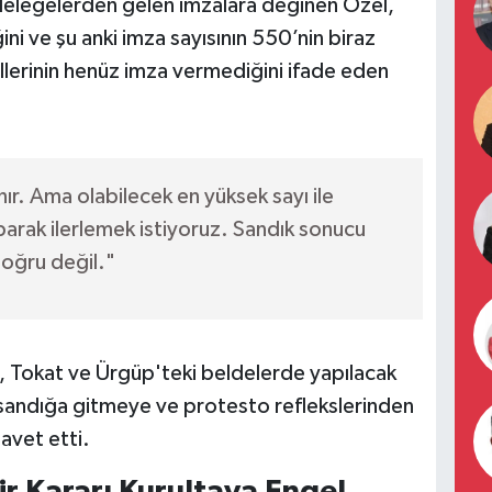
i delegelerden gelen imzalara değinen Özel,
ini ve şu anki imza sayısının 550’nin biraz
llerinin henüz imza vermediğini ifade eden
nır. Ama olabilecek en yüksek sayı ile
aparak ilerlemek istiyoruz. Sandık sonucu
doğru değil."
 Tokat ve Ürgüp'teki beldelerde yapılacak
i sandığa gitmeye ve protesto reflekslerinden
vet etti.
r Kararı Kurultaya Engel