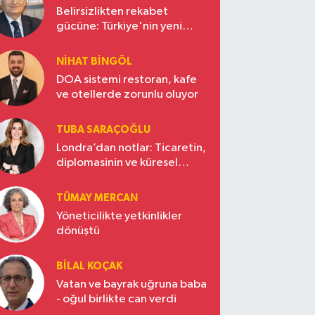
Belirsizlikten rekabet
gücüne: Türkiye'nin yeni
ekonomi vizyonu
NIHAT BINGÖL
DOA sistemi restoran, kafe
ve otellerde zorunlu oluyor
TUBA SARAÇOĞLU
Londra’dan notlar: Ticaretin,
diplomasinin ve küresel
vizyonun başkentinde
Türkiye’nin yükselen gücü
TÜMAY MERCAN
Yöneticilikte yetkinlikler
dönüştü
BILAL KOÇAK
Vatan ve bayrak uğruna baba
- oğul birlikte can verdi