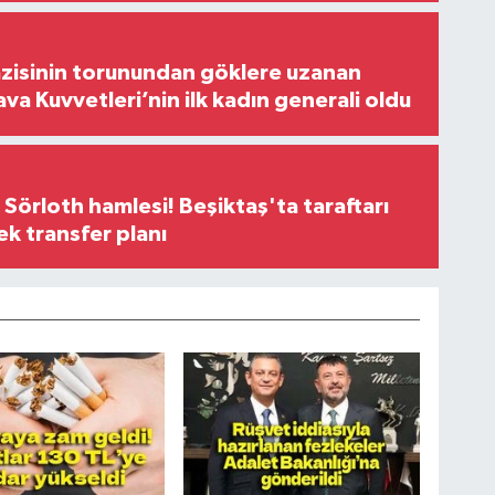
zisinin torunundan göklere uzanan
ava Kuvvetleri’nin ilk kadın generali oldu
 Sörloth hamlesi! Beşiktaş'ta taraftarı
ek transfer planı