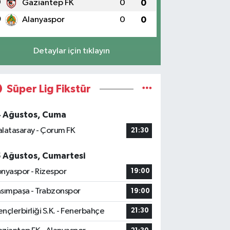
9
Gaziantep FK
0
0
0
Alanyaspor
0
0
Detaylar için tıklayın
Süper Lig Fikstür
4 Ağustos, Cuma
latasaray - Çorum FK
21:30
5 Ağustos, Cumartesi
nyaspor - Rizespor
19:00
sımpaşa - Trabzonspor
19:00
nçlerbirliği S.K. - Fenerbahçe
21:30