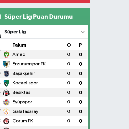
Süper Lig Puan Durumu
Süper Lig
#
Takım
O
P
1
Amed
0
0
2
Erzurumspor FK
0
0
3
Başakşehir
0
0
4
Kocaelispor
0
0
5
Beşiktaş
0
0
6
Eyüpspor
0
0
7
Galatasaray
0
0
8
Çorum FK
0
0