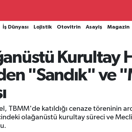
İş Dünyası
Lojistik
Otovitrin
Asayiş
Magazin
nüstü Kurultay Ha
den "Sandık" ve "
ı
, TBMM'de katıldığı cenaze töreninin ard
içindeki olağanüstü kurultay süreci ve Mecl
u.