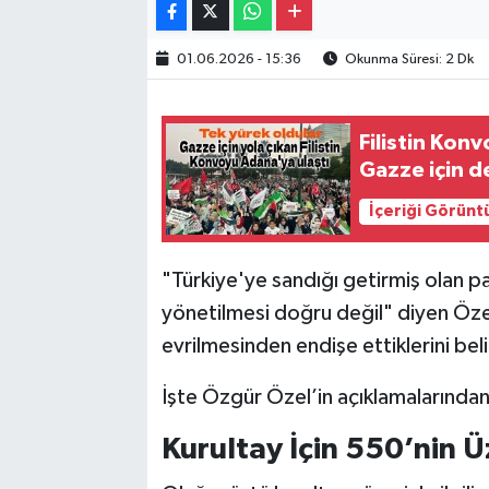
01.06.2026 - 15:36
Okunma Süresi: 2 Dk
Filistin Kon
Gazze için de
İçeriği Görünt
"Türkiye'ye sandığı getirmiş olan pa
yönetilmesi doğru değil" diyen Öze
evrilmesinden endişe ettiklerini beli
İşte Özgür Özel’in açıklamalarından
Kurultay İçin 550’nin 