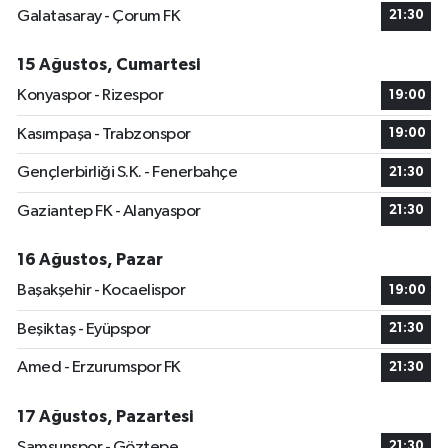
Galatasaray - Çorum FK
21:30
15 Ağustos, Cumartesi
Konyaspor - Rizespor
19:00
Kasımpaşa - Trabzonspor
19:00
Gençlerbirliği S.K. - Fenerbahçe
21:30
Gaziantep FK - Alanyaspor
21:30
16 Ağustos, Pazar
Başakşehir - Kocaelispor
19:00
Beşiktaş - Eyüpspor
21:30
Amed - Erzurumspor FK
21:30
17 Ağustos, Pazartesi
Samsunspor - Göztepe
21:30