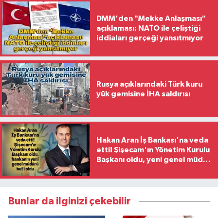
DMM'den "Mekke Anlaşması"
açıklaması: NATO ile çeliştiği
iddiaları gerçeği yansıtmıyor
Rusya açıklarındaki Türk kuru
yük gemisine İHA saldırısı
Hakan Aran İş Bankası'na veda
etti! Şişecam'ın Yönetim Kurulu
Başkanı oldu, yeni genel müdür
belli oldu
Bunlar da ilginizi çekebilir