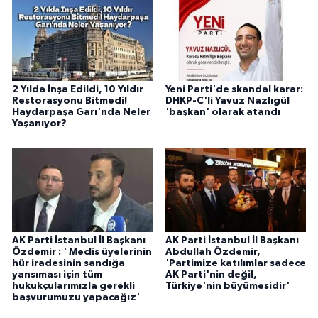
2 Yılda İnşa Edildi, 10 Yıldır
Yeni Parti'de skandal karar:
Restorasyonu Bitmedi!
DHKP-C'li Yavuz Nazlıgül
Haydarpaşa Garı'nda Neler
'başkan' olarak atandı
Yaşanıyor?
AK Parti İstanbul İl Başkanı
AK Parti İstanbul İl Başkanı
Özdemir : ' Meclis üyelerinin
Abdullah Özdemir,
hür iradesinin sandığa
'Partimize katılımlar sadece
yansıması için tüm
AK Parti'nin değil,
hukukçularımızla gerekli
Türkiye'nin büyümesidir'
başvurumuzu yapacağız'