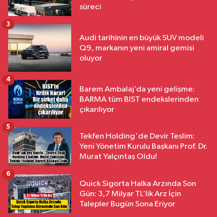
süreci
3
Audi tarihinin en büyük SUV modeli
Q9, markanın yeni amiral gemisi
oluyor
4
Barem Ambalaj’da yeni gelişme:
BARMA tüm BIST endekslerinden
çıkarılıyor
5
Tekfen Holding'de Devir Teslim:
Yeni Yönetim Kurulu Başkanı Prof. Dr.
Murat Yalçıntaş Oldu!
6
Quick Sigorta Halka Arzında Son
Gün: 3,7 Milyar TL’lik Arz İçin
Talepler Bugün Sona Eriyor