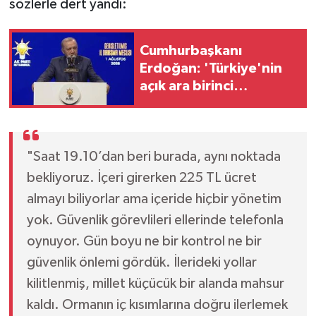
sözlerle dert yandı:
Cumhurbaşkanı
Erdoğan: 'Türkiye'nin
açık ara birinci
partisiyiz'
"Saat 19.10’dan beri burada, aynı noktada
bekliyoruz. İçeri girerken 225 TL ücret
almayı biliyorlar ama içeride hiçbir yönetim
yok. Güvenlik görevlileri ellerinde telefonla
oynuyor. Gün boyu ne bir kontrol ne bir
güvenlik önlemi gördük. İlerideki yollar
kilitlenmiş, millet küçücük bir alanda mahsur
kaldı. Ormanın iç kısımlarına doğru ilerlemek