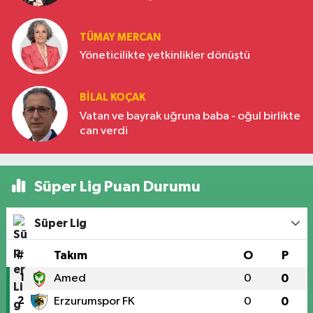
Türkiye’nin yükselen gücü
TÜMAY MERCAN
Yöneticilikte yetkinlikler dönüştü
BILAL KOÇAK
Vatan ve bayrak uğruna baba - oğul birlikte
can verdi
Süper Lig Puan Durumu
Süper Lig
#
Takım
O
P
1
Amed
0
0
2
Erzurumspor FK
0
0