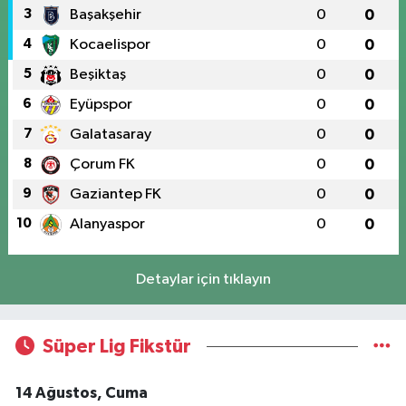
3
Başakşehir
0
0
4
Kocaelispor
0
0
5
Beşiktaş
0
0
6
Eyüpspor
0
0
7
Galatasaray
0
0
8
Çorum FK
0
0
9
Gaziantep FK
0
0
10
Alanyaspor
0
0
Detaylar için tıklayın
Süper Lig Fikstür
14 Ağustos, Cuma