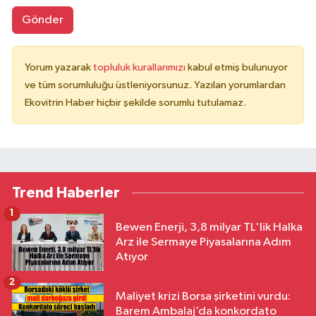
Gönder
Yorum yazarak
topluluk kurallarımızı
kabul etmiş bulunuyor
ve tüm sorumluluğu üstleniyorsunuz. Yazılan yorumlardan
Ekovitrin Haber hiçbir şekilde sorumlu tutulamaz.
Trend Haberler
1
Bewen Enerji, 3,8 milyar TL'lik Halka
Arz ile Sermaye Piyasalarına Adım
Atıyor
2
Maliyet krizi Borsa şirketini vurdu:
Barem Ambalaj’da konkordato