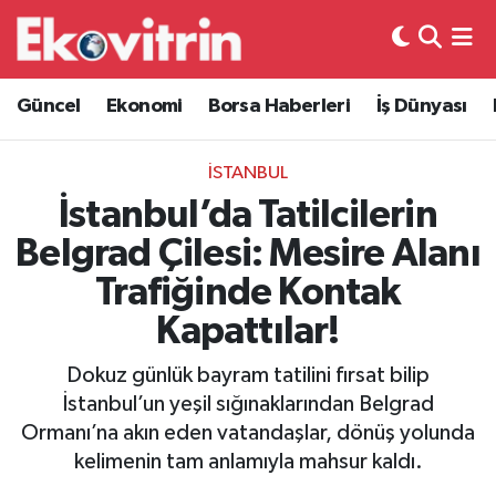
Güncel
Hava Durumu
Güncel
Ekonomi
Borsa Haberleri
İş Dünyası
Ekonomi
Trafik Durumu
İSTANBUL
Borsa Haberleri
Süper Lig Puan Durumu ve Fikstür
İstanbul’da Tatilcilerin
Belgrad Çilesi: Mesire Alanı
İş Dünyası
Tüm Manşetler
Trafiğinde Kontak
Lojistik
Son Dakika Haberleri
Kapattılar!
Otovitrin
Haber Arşivi
Dokuz günlük bayram tatilini fırsat bilip
İstanbul’un yeşil sığınaklarından Belgrad
Asayiş
Ormanı’na akın eden vatandaşlar, dönüş yolunda
kelimenin tam anlamıyla mahsur kaldı.
Magazin