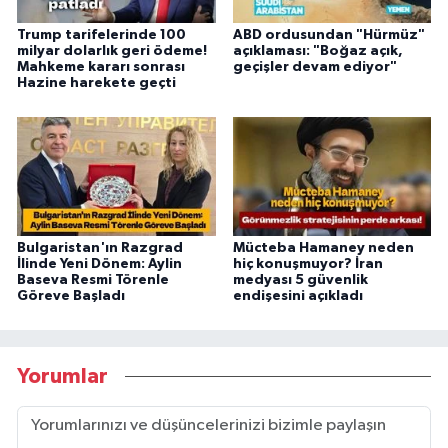
Trump tarifelerinde 100
ABD ordusundan "Hürmüz"
milyar dolarlık geri ödeme!
açıklaması: "Boğaz açık,
Mahkeme kararı sonrası
geçişler devam ediyor"
Hazine harekete geçti
Bulgaristan'ın Razgrad
Mücteba Hamaney neden
İlinde Yeni Dönem: Aylin
hiç konuşmuyor? İran
Baseva Resmi Törenle
medyası 5 güvenlik
Göreve Başladı
endişesini açıkladı
Yorumlar