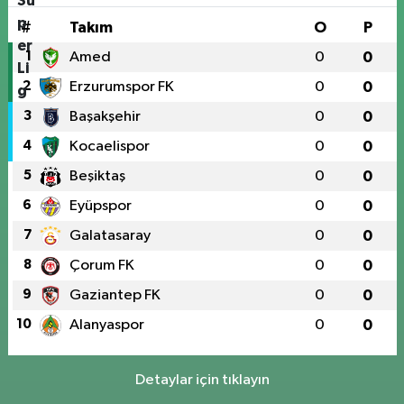
#
Takım
O
P
1
Amed
0
0
2
Erzurumspor FK
0
0
3
Başakşehir
0
0
4
Kocaelispor
0
0
5
Beşiktaş
0
0
6
Eyüpspor
0
0
7
Galatasaray
0
0
8
Çorum FK
0
0
9
Gaziantep FK
0
0
10
Alanyaspor
0
0
Detaylar için tıklayın