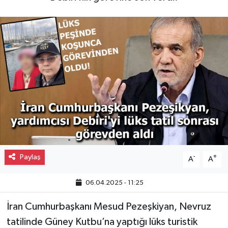
Gayrimenkul
Spor
Eğitim
Paylaş
-
+
A
A
06.04.2025 - 11:25
İran Cumhurbaşkanı Mesud Pezeşkiyan, Nevruz
tatilinde Güney Kutbu’na yaptığı lüks turistik