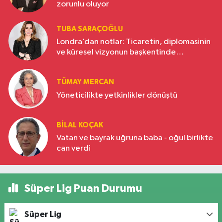
zorunlu oluyor
TUBA SARAÇOĞLU
Londra’dan notlar: Ticaretin, diplomasinin
ve küresel vizyonun başkentinde
Türkiye’nin yükselen gücü
TÜMAY MERCAN
Yöneticilikte yetkinlikler dönüştü
BILAL KOÇAK
Vatan ve bayrak uğruna baba - oğul birlikte
can verdi
Süper Lig Puan Durumu
Süper Lig