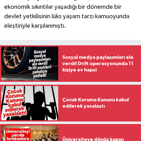
ekonomik sıkıntılar yaşadığı bir dönemde bir
devlet yetkilisinin lüks yaşam tarzı kamuoyunda
eleştiriyle karşılanmıştı.
Sosyal medya paylaşımları ele
verdi! Drift operasyonunda 11
kişiye ev hapsi
Çocuk Koruma Kanunu kabul
edilerek yasalaştı
Üniversiteye dönüş kapısı