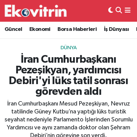
Güncel
Hava Durumu
Güncel
Ekonomi
Borsa Haberleri
İş Dünyası
Ekonomi
Trafik Durumu
DÜNYA
Borsa Haberleri
Süper Lig Puan Durumu ve Fikstür
İran Cumhurbaşkanı
Pezeşikyan, yardımcısı
İş Dünyası
Tüm Manşetler
Debiri'yi lüks tatil sonrası
Lojistik
Son Dakika Haberleri
görevden aldı
Otovitrin
Haber Arşivi
İran Cumhurbaşkanı Mesud Pezeşkiyan, Nevruz
tatilinde Güney Kutbu’na yaptığı lüks turistik
Asayiş
seyahat nedeniyle Parlamento İşlerinden Sorumlu
Yardımcısı ve aynı zamanda doktor olan Şehram
Magazin
Debiri’nin görevine son verdi.