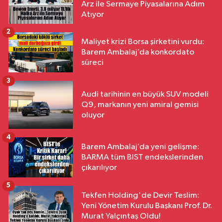
Arz ile Sermaye Piyasalarına Adım
Atıyor
2
Maliyet krizi Borsa şirketini vurdu:
Barem Ambalaj’da konkordato
süreci
3
Audi tarihinin en büyük SUV modeli
Q9, markanın yeni amiral gemisi
oluyor
4
Barem Ambalaj’da yeni gelişme:
BARMA tüm BIST endekslerinden
çıkarılıyor
5
Tekfen Holding'de Devir Teslim:
Yeni Yönetim Kurulu Başkanı Prof. Dr.
Murat Yalçıntaş Oldu!