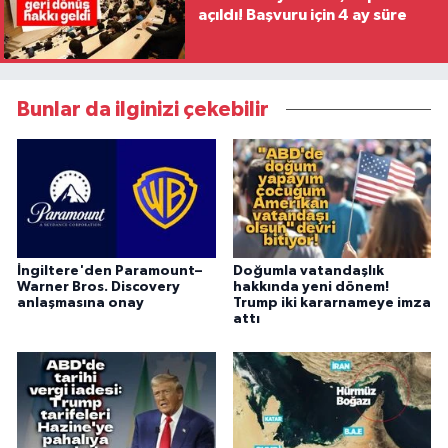
açıldı! Başvuru için 4 ay süre
Bunlar da ilginizi çekebilir
İngiltere'den Paramount–
Doğumla vatandaşlık
Warner Bros. Discovery
hakkında yeni dönem!
anlaşmasına onay
Trump iki kararnameye imza
attı