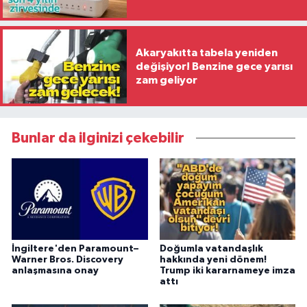
Akaryakıtta tabela yeniden
değişiyor! Benzine gece yarısı
zam geliyor
Bunlar da ilginizi çekebilir
İngiltere'den Paramount–
Doğumla vatandaşlık
Warner Bros. Discovery
hakkında yeni dönem!
anlaşmasına onay
Trump iki kararnameye imza
attı