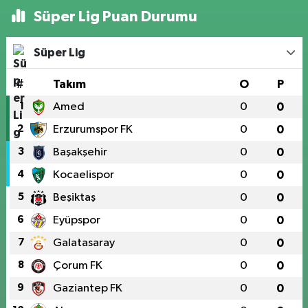
Süper Lig Puan Durumu
Süper Lig
#
Takım
O
P
1
Amed
0
0
2
Erzurumspor FK
0
0
3
Başakşehir
0
0
4
Kocaelispor
0
0
5
Beşiktaş
0
0
6
Eyüpspor
0
0
7
Galatasaray
0
0
8
Çorum FK
0
0
9
Gaziantep FK
0
0