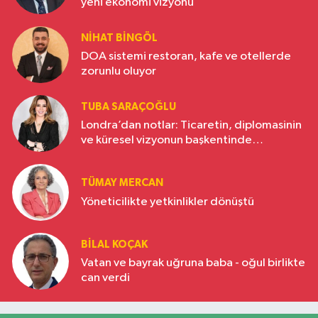
yeni ekonomi vizyonu
NIHAT BINGÖL
DOA sistemi restoran, kafe ve otellerde
zorunlu oluyor
TUBA SARAÇOĞLU
Londra’dan notlar: Ticaretin, diplomasinin
ve küresel vizyonun başkentinde
Türkiye’nin yükselen gücü
TÜMAY MERCAN
Yöneticilikte yetkinlikler dönüştü
BILAL KOÇAK
Vatan ve bayrak uğruna baba - oğul birlikte
can verdi