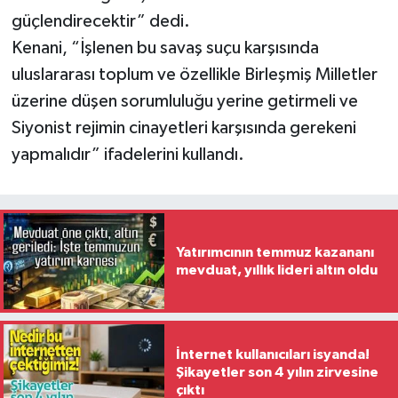
güçlendirecektir” dedi.
Kenani, “İşlenen bu savaş suçu karşısında
uluslararası toplum ve özellikle Birleşmiş Milletler
üzerine düşen sorumluluğu yerine getirmeli ve
Siyonist rejimin cinayetleri karşısında gerekeni
yapmalıdır” ifadelerini kullandı.
Yatırımcının temmuz kazananı
mevduat, yıllık lideri altın oldu
İnternet kullanıcıları isyanda!
Şikayetler son 4 yılın zirvesine
çıktı