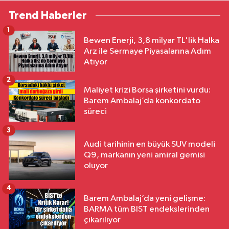
Trend Haberler
1
Bewen Enerji, 3,8 milyar TL'lik Halka
Arz ile Sermaye Piyasalarına Adım
Atıyor
2
Maliyet krizi Borsa şirketini vurdu:
Barem Ambalaj’da konkordato
süreci
3
Audi tarihinin en büyük SUV modeli
Q9, markanın yeni amiral gemisi
oluyor
4
Barem Ambalaj’da yeni gelişme:
BARMA tüm BIST endekslerinden
çıkarılıyor