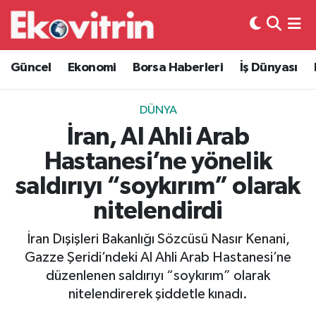
Güncel
Hava Durumu
Güncel
Ekonomi
Borsa Haberleri
İş Dünyası
Ekonomi
Trafik Durumu
DÜNYA
Borsa Haberleri
Süper Lig Puan Durumu ve Fikstür
İran, Al Ahli Arab
Hastanesi’ne yönelik
İş Dünyası
Tüm Manşetler
saldırıyı “soykırım” olarak
Lojistik
Son Dakika Haberleri
nitelendirdi
Otovitrin
Haber Arşivi
İran Dışişleri Bakanlığı Sözcüsü Nasır Kenani,
Gazze Şeridi’ndeki Al Ahli Arab Hastanesi’ne
Asayiş
düzenlenen saldırıyı “soykırım” olarak
nitelendirerek şiddetle kınadı.
Magazin