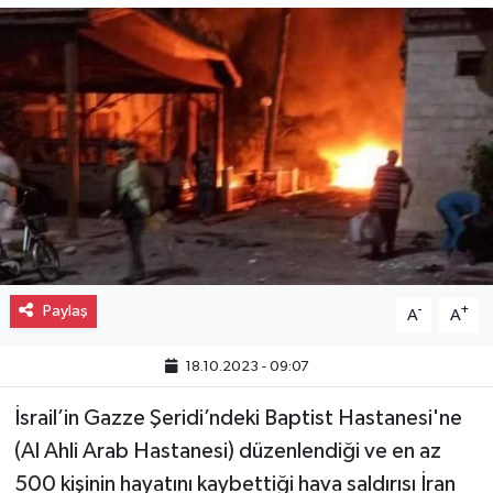
Gayrimenkul
Spor
Eğitim
Paylaş
-
+
A
A
18.10.2023 - 09:07
İsrail’in Gazze Şeridi’ndeki Baptist Hastanesi'ne
(Al Ahli Arab Hastanesi) düzenlendiği ve en az
500 kişinin hayatını kaybettiği hava saldırısı İran