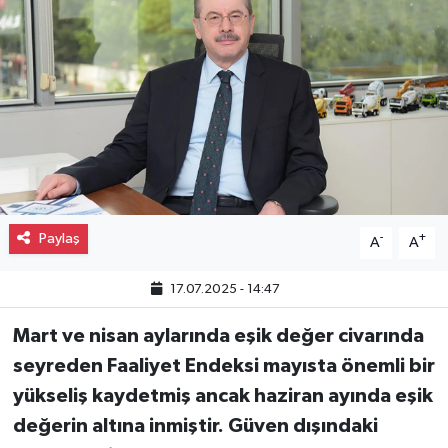
Gayrimenkul
Spor
Eğitim
Paylaş
-
+
A
A
17.07.2025 - 14:47
Mart ve nisan aylarında eşik değer civarında
seyreden Faaliyet Endeksi mayısta önemli bir
yükseliş kaydetmiş ancak haziran ayında eşik
değerin altına inmiştir. Güven dışındaki