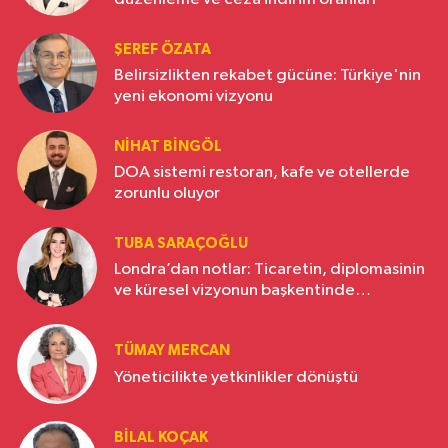
ŞEREF ÖZATA
Belirsizlikten rekabet gücüne: Türkiye'nin
yeni ekonomi vizyonu
NIHAT BINGÖL
DOA sistemi restoran, kafe ve otellerde
zorunlu oluyor
TUBA SARAÇOĞLU
Londra’dan notlar: Ticaretin, diplomasinin
ve küresel vizyonun başkentinde
Türkiye’nin yükselen gücü
TÜMAY MERCAN
Yöneticilikte yetkinlikler dönüştü
BILAL KOÇAK