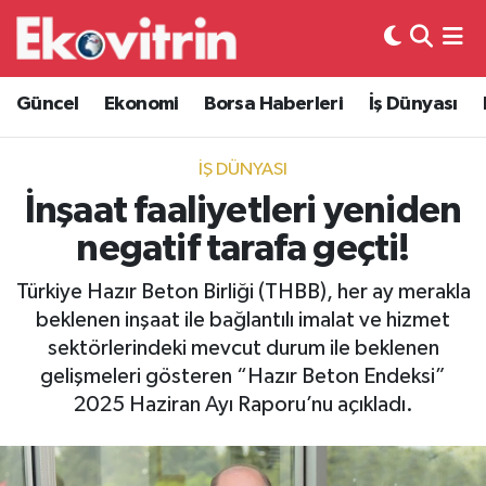
Güncel
Hava Durumu
Güncel
Ekonomi
Borsa Haberleri
İş Dünyası
Ekonomi
Trafik Durumu
İŞ DÜNYASI
Borsa Haberleri
Süper Lig Puan Durumu ve Fikstür
İnşaat faaliyetleri yeniden
negatif tarafa geçti!
İş Dünyası
Tüm Manşetler
Türkiye Hazır Beton Birliği (THBB), her ay merakla
Lojistik
Son Dakika Haberleri
beklenen inşaat ile bağlantılı imalat ve hizmet
sektörlerindeki mevcut durum ile beklenen
Otovitrin
Haber Arşivi
gelişmeleri gösteren “Hazır Beton Endeksi”
2025 Haziran Ayı Raporu’nu açıkladı.
Asayiş
Magazin