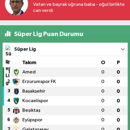
Vatan ve bayrak uğruna baba - oğul birlikte
can verdi
Süper Lig Puan Durumu
Süper Lig
#
Takım
O
P
1
Amed
0
0
2
Erzurumspor FK
0
0
3
Başakşehir
0
0
4
Kocaelispor
0
0
5
Beşiktaş
0
0
6
Eyüpspor
0
0
7
Galatasaray
0
0