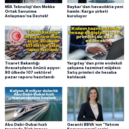
MİA Teknoloji’den Mekke
Baykar’dan havacılıkta yeni
Ortak Savunma
hamle: Kargo şirketi
Anlaşması’na Destek!
kuruluyor
Ticaret Bakanlığı
Yargıtay'dan prim endeksli
ihracatçıların önünü açıyor:
çalışana tazminat müjdesi:
80 ülkede 107 sektörel
Satış primleri de hesaba
pazar raporu hazırlandı
katılacak
Abu Dabi-Dubai hızlı
Garanti BBVA'nın "Yatırım