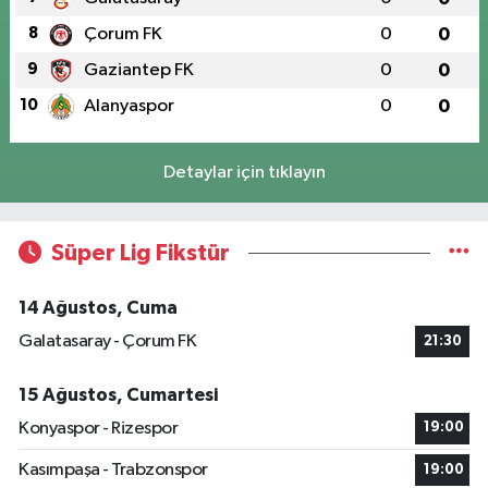
8
Çorum FK
0
0
9
Gaziantep FK
0
0
10
Alanyaspor
0
0
Detaylar için tıklayın
Süper Lig Fikstür
14 Ağustos, Cuma
Galatasaray - Çorum FK
21:30
15 Ağustos, Cumartesi
Konyaspor - Rizespor
19:00
Kasımpaşa - Trabzonspor
19:00