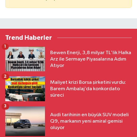
Trend Haberler
1
Bewen Enerji, 3,8 milyar TL'lik Halka
Arz ile Sermaye Piyasalarına Adım
Atıyor
2
Maliyet krizi Borsa şirketini vurdu:
Barem Ambalaj’da konkordato
süreci
3
Audi tarihinin en büyük SUV modeli
Q9, markanın yeni amiral gemisi
oluyor