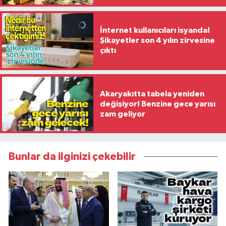
İnternet kullanıcıları isyanda!
Şikayetler son 4 yılın zirvesine
çıktı
Akaryakıtta tabela yeniden
değişiyor! Benzine gece yarısı
zam geliyor
Bunlar da ilginizi çekebilir