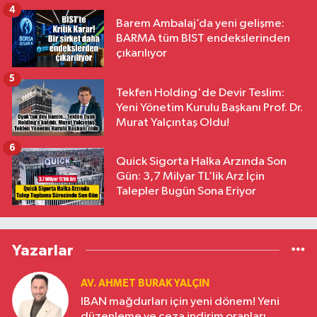
4
Barem Ambalaj’da yeni gelişme:
BARMA tüm BIST endekslerinden
çıkarılıyor
5
Tekfen Holding'de Devir Teslim:
Yeni Yönetim Kurulu Başkanı Prof. Dr.
Murat Yalçıntaş Oldu!
6
Quick Sigorta Halka Arzında Son
Gün: 3,7 Milyar TL’lik Arz İçin
Talepler Bugün Sona Eriyor
Yazarlar
AV. AHMET BURAK YALÇIN
IBAN mağdurları için yeni dönem! Yeni
düzenleme ve ceza indirim oranları