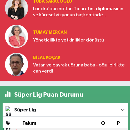
TUBA SARAÇOĞLU
Londra’dan notlar: Ticaretin, diplomasinin
ve küresel vizyonun başkentinde
Türkiye’nin yükselen gücü
TÜMAY MERCAN
Yöneticilikte yetkinlikler dönüştü
BILAL KOÇAK
Vatan ve bayrak uğruna baba - oğul birlikte
can verdi
Süper Lig Puan Durumu
Süper Lig
#
Takım
O
P