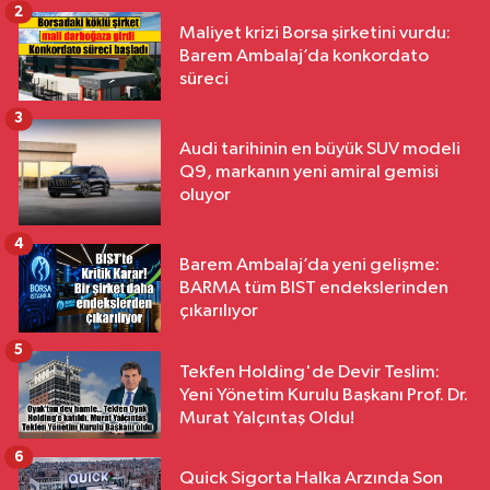
2
Maliyet krizi Borsa şirketini vurdu:
Barem Ambalaj’da konkordato
süreci
3
Audi tarihinin en büyük SUV modeli
Q9, markanın yeni amiral gemisi
oluyor
4
Barem Ambalaj’da yeni gelişme:
BARMA tüm BIST endekslerinden
çıkarılıyor
5
Tekfen Holding'de Devir Teslim:
Yeni Yönetim Kurulu Başkanı Prof. Dr.
Murat Yalçıntaş Oldu!
6
Quick Sigorta Halka Arzında Son