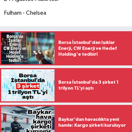
Fulham - Chelsea
Borsa İstanbul'dan Işıklar
Enerji, CW Enerji ve Hedef
Holding'e tedbir!
Borsa İstanbul’da 3 şirket 1
trilyon TL’yi aştı
Baykar’dan havacılıkta yeni
hamle: Kargo şirketi kuruluyor