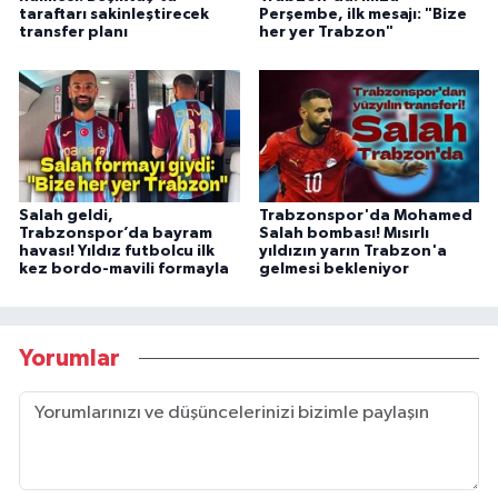
taraftarı sakinleştirecek
Perşembe, ilk mesajı: "Bize
transfer planı
her yer Trabzon"
Salah geldi,
Trabzonspor'da Mohamed
Trabzonspor’da bayram
Salah bombası! Mısırlı
havası! Yıldız futbolcu ilk
yıldızın yarın Trabzon'a
kez bordo-mavili formayla
gelmesi bekleniyor
Yorumlar