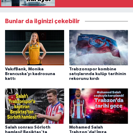
Bunlar da ilginizi çekebilir
VakıfBank, Monika
Trabzonspor kombine
Brancuska’yı kadrosuna
satışlarında kulüp tarihinin
kattı
rekorunu kırdı
Salah sonrası Sörloth
Mohamed Salah
hamlesi! Beşiktaş'ta
Trabzon'da! İmza