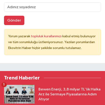
Gönder
Yorum yazarak
topluluk kurallarımızı
kabul etmiş bulunuyor
ve tüm sorumluluğu üstleniyorsunuz. Yazılan yorumlardan
Ekovitrin Haber hiçbir şekilde sorumlu tutulamaz.
Trend Haberler
1
Bewen Enerji, 3,8 milyar TL'lik Halka
Arz ile Sermaye Piyasalarına Adım
Atıyor