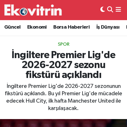
Güncel
Hava Durumu
Güncel
Ekonomi
Borsa Haberleri
İş Dünyası
Ekonomi
Trafik Durumu
SPOR
Borsa Haberleri
Süper Lig Puan Durumu ve Fikstür
İngiltere Premier Lig'de
2026-2027 sezonu
İş Dünyası
Tüm Manşetler
fikstürü açıklandı
Lojistik
Son Dakika Haberleri
İngiltere Premier Lig'de 2026-2027 sezonunun
fikstürü açıklandı. Bu yıl Premier Lig'de mücadele
Otovitrin
Haber Arşivi
edecek Hull City, ilk hafta Manchester United ile
karşılaşacak.
Asayiş
Magazin