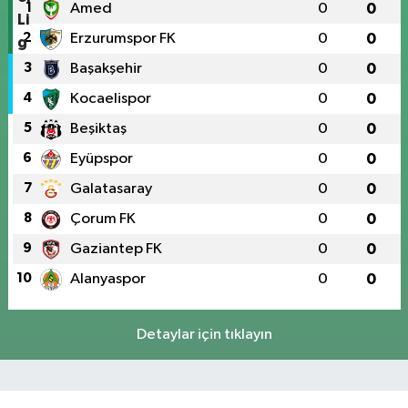
1
Amed
0
0
2
Erzurumspor FK
0
0
3
Başakşehir
0
0
4
Kocaelispor
0
0
5
Beşiktaş
0
0
6
Eyüpspor
0
0
7
Galatasaray
0
0
8
Çorum FK
0
0
9
Gaziantep FK
0
0
10
Alanyaspor
0
0
Detaylar için tıklayın