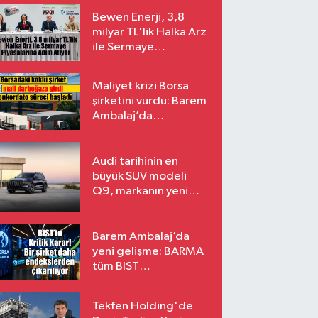
Bewen Enerji, 3,8
milyar TL'lik Halka Arz
ile Sermaye
Piyasalarına Adım
Atıyor
Maliyet krizi Borsa
şirketini vurdu: Barem
Ambalaj’da
konkordato süreci
Audi tarihinin en
büyük SUV modeli
Q9, markanın yeni
amiral gemisi oluyor
Barem Ambalaj’da
yeni gelişme: BARMA
tüm BIST
endekslerinden
çıkarılıyor
Tekfen Holding'de