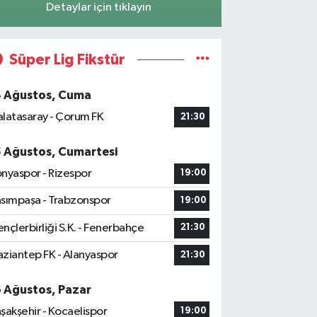
Detaylar için tıklayın
Süper Lig Fikstür
4 Ağustos, Cuma
latasaray - Çorum FK
21:30
5 Ağustos, Cumartesi
nyaspor - Rizespor
19:00
sımpaşa - Trabzonspor
19:00
nçlerbirliği S.K. - Fenerbahçe
21:30
ziantep FK - Alanyaspor
21:30
6 Ağustos, Pazar
şakşehir - Kocaelispor
19:00