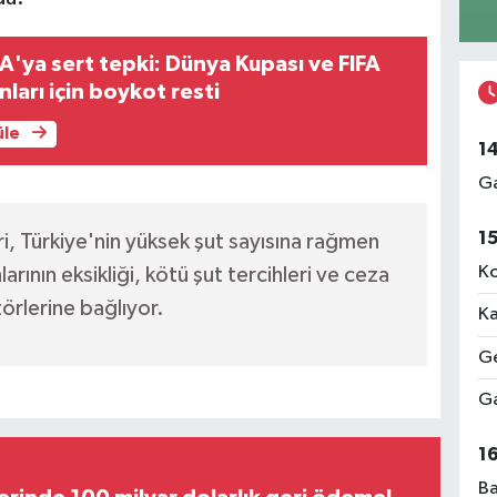
A'ya sert tepki: Dünya Kupası ve FIFA
ları için boykot resti
üle
1
Ga
1
i, Türkiye'nin yüksek şut sayısına rağmen
Ko
rının eksikliği, kötü şut tercihleri ve ceza
ktörlerine bağlıyor.
Ka
Ge
Ga
1
Ba