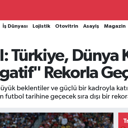
İş Dünyası
Lojistik
Otovitrin
Asayiş
Magazin
l: Türkiye, Dünya 
gatif" Rekorla Geç
ük beklentiler ve güçlü bir kadroyla katıl
utbol tarihine geçecek sıra dışı bir rekor
T