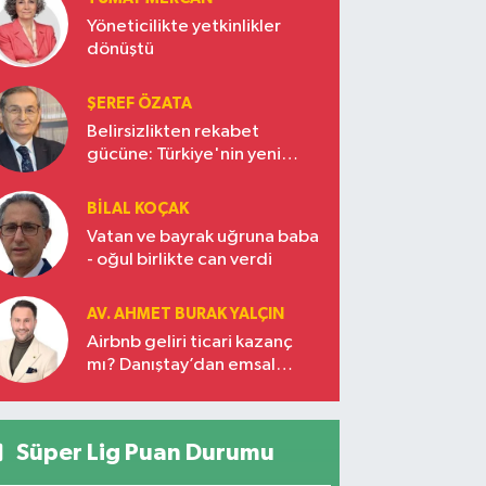
Yöneticilikte yetkinlikler
dönüştü
ŞEREF ÖZATA
Belirsizlikten rekabet
gücüne: Türkiye'nin yeni
ekonomi vizyonu
BILAL KOÇAK
Vatan ve bayrak uğruna baba
- oğul birlikte can verdi
AV. AHMET BURAK YALÇIN
Airbnb geliri ticari kazanç
mı? Danıştay’dan emsal
karar!
Süper Lig Puan Durumu