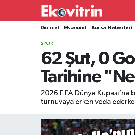
Güncel
Hava Durumu
Güncel
Ekonomi
Borsa Haberleri
Ekonomi
Trafik Durumu
SPOR
62 Şut, 0 Go
Borsa Haberleri
Süper Lig Puan Durumu ve Fikstür
İş Dünyası
Tüm Manşetler
Tarihine "Ne
Lojistik
Son Dakika Haberleri
2026 FIFA Dünya Kupası’na büy
Otovitrin
Haber Arşivi
turnuvaya erken veda ederken f
Asayiş
Magazin