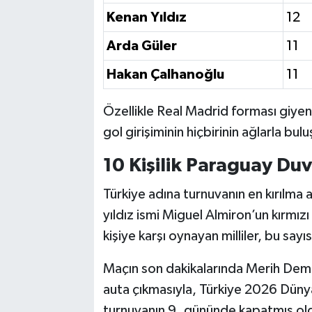
Kenan Yıldız
12
Arda Güler
11
Hakan Çalhanoğlu
11
Özellikle Real Madrid forması giye
gol girişiminin hiçbirinin ağlarla bul
10 Kişilik Paraguay Duv
Türkiye adına turnuvanın en kırılma
yıldız ismi Miguel Almiron’un kırmız
kişiye karşı oynayan milliler, bu say
Maçın son dakikalarında Merih Demira
auta çıkmasıyla, Türkiye 2026 Düny
turnuvanın 9. gününde kapatmış ol