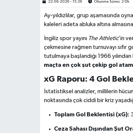
22.06.2026 - 15:26
Okunma Süresi: 2 Dk
Ay-yıldızlılar, grup aşamasında oyn
kaleleri adeta abluka altına almasın
İngiliz spor yayını
The Athletic
’in ve
çekmesine rağmen turnuvayı sıfır go
tutulmaya başlandığı 1966 yılından
maçta en çok şut çekip gol ata
xG Raporu: 4 Gol Beklen
İstatistiksel analizler, millilerin h
noktasında çok ciddi bir kriz yaşadı
Toplam Gol Beklentisi (xG):
3
Ceza Sahası Dışından Şut Or