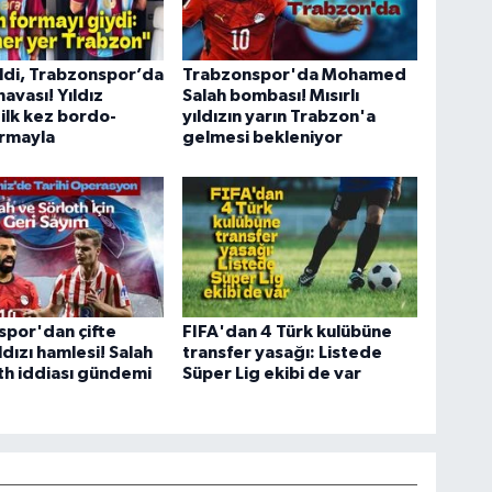
ldi, Trabzonspor’da
Trabzonspor'da Mohamed
avası! Yıldız
Salah bombası! Mısırlı
 ilk kez bordo-
yıldızın yarın Trabzon'a
ormayla
gelmesi bekleniyor
spor'dan çifte
FIFA'dan 4 Türk kulübüne
ldızı hamlesi! Salah
transfer yasağı: Listede
th iddiası gündemi
Süper Lig ekibi de var