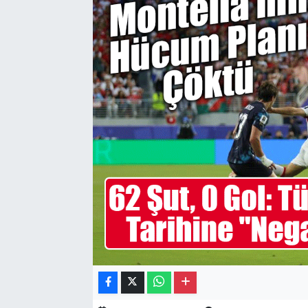
Gayrimenkul
Spor
Eğitim