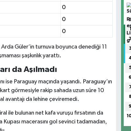
0
0
0
n Arda Güler’in turnuva boyunca denediği 11
uşmaması şaşkınlık yarattı.
arı da Aşılmadı
 anı ise Paraguay maçında yaşandı. Paraguay’ın
ı kart görmesiyle rakip sahada uzun süre 10
ısal avantajı da lehine çeviremedi.
l ile bulunan net kafa vuruşu fırsatının da
1
a Kupası macerasını gol sevinci tadamadan,
du.