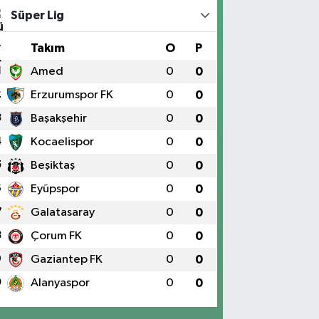
Süper Lig
#
Takım
O
P
1
Amed
0
0
2
Erzurumspor FK
0
0
3
Başakşehir
0
0
4
Kocaelispor
0
0
5
Beşiktaş
0
0
6
Eyüpspor
0
0
7
Galatasaray
0
0
8
Çorum FK
0
0
9
Gaziantep FK
0
0
0
Alanyaspor
0
0