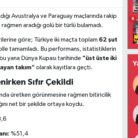
adığı Avustralya ve Paraguay maçlarında rakip
6
a rağmen aradığı golü bir türlü bulamadı.
rilerine göre; Türkiye iki maçta toplam
62 şut
lle tamamladı. Bu performans, istatistiklerin
 bu yana Dünya Kupası tarihinde
"üst üste iki
Y
mayan takım"
olarak kayıtlara geçti.
irken Sıfır Çekildi
ücumda üretken görünmesine rağmen bitiricilik
ğını net bir şekilde ortaya koydu.
,6
anı:
%51,4