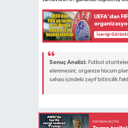
UEFA'dan FIF
organizasyon
İçeriği Görünt
Sonuç Analizi:
Futbol otoriteler
elenmesini; organize hücum planla
sahası içindeki zayıf bitiricilik fa
EDITÖRÜN SEÇTIĞI