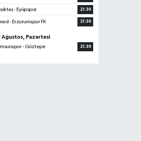
şiktaş - Eyüpspor
21:30
ed - Erzurumspor FK
21:30
7 Ağustos, Pazartesi
msunspor - Göztepe
21:30