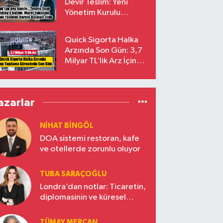
Devir Teslim: Yeni
Yönetim Kurulu
Başkanı Prof. Dr. Murat
Yalçıntaş Oldu!
Quick Sigorta Halka
Arzında Son Gün: 3,7
Milyar TL’lik Arz İçin
Talepler Bugün Sona
Eriyor
azarlar
NIHAT BINGÖL
DOA sistemi restoran, kafe
ve otellerde zorunlu oluyor
TUBA SARAÇOĞLU
Londra’dan notlar: Ticaretin,
diplomasinin ve küresel
vizyonun başkentinde
Türkiye’nin yükselen gücü
TÜMAY MERCAN