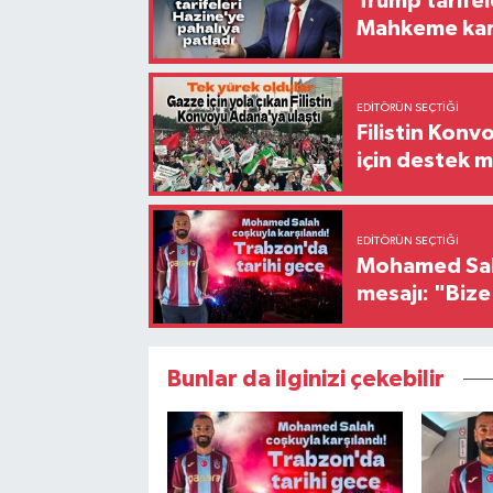
Trump tarifel
Mahkeme kara
EDITÖRÜN SEÇTIĞI
Filistin Konv
için destek me
EDITÖRÜN SEÇTIĞI
Mohamed Sala
mesajı: "Biz
Bunlar da ilginizi çekebilir