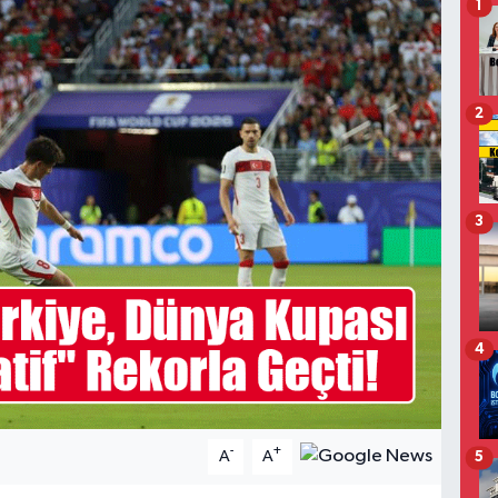
1
2
3
4
-
+
A
A
5