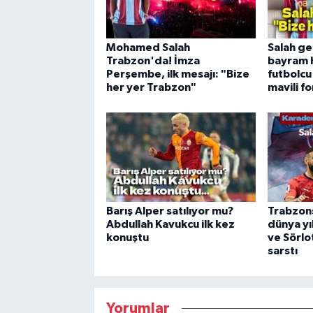
Mohamed Salah
Salah ge
Trabzon'da! İmza
bayram h
Perşembe, ilk mesajı: "Bize
futbolcu
her yer Trabzon"
mavili f
Barış Alper satılıyor mu?
Trabzon
Abdullah Kavukcu ilk kez
dünya yı
konuştu
ve Sörlo
sarstı
Yorumlar