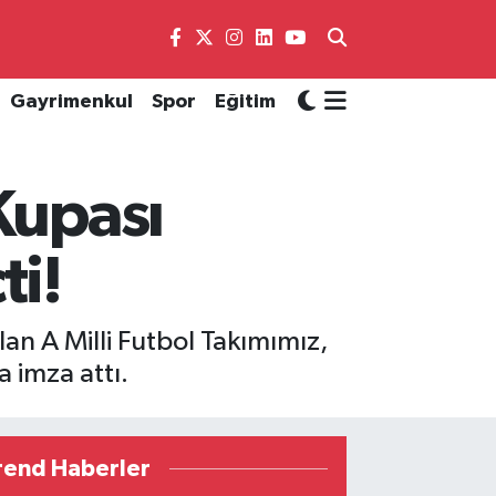
Gayrimenkul
Spor
Eğitim
Kupası
ti!
an A Milli Futbol Takımımız,
a imza attı.
rend Haberler