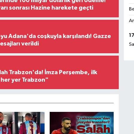
erinde 100 milyar dolarlık geri ödeme!
rı sonrası Hazine harekete geçti
Be
Am
1
oyu Adana'da coşkuyla karşılandı! Gazze
sajları verildi
Sa
h Trabzon'da! İmza Perşembe, ilk
e her yer Trabzon"