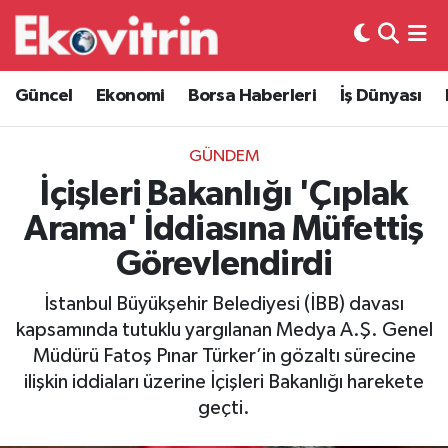
Güncel
Hava Durumu
Güncel
Ekonomi
Borsa Haberleri
İş Dünyası
Ekonomi
Trafik Durumu
GÜNDEM
Borsa Haberleri
Süper Lig Puan Durumu ve Fikstür
İçişleri Bakanlığı 'Çıplak
Arama' İddiasına Müfettiş
İş Dünyası
Tüm Manşetler
Görevlendirdi
Lojistik
Son Dakika Haberleri
İstanbul Büyükşehir Belediyesi (İBB) davası
kapsamında tutuklu yargılanan Medya A.Ş. Genel
Otovitrin
Haber Arşivi
Müdürü Fatoş Pınar Türker’in gözaltı sürecine
ilişkin iddiaları üzerine İçişleri Bakanlığı harekete
Asayiş
geçti.
Magazin