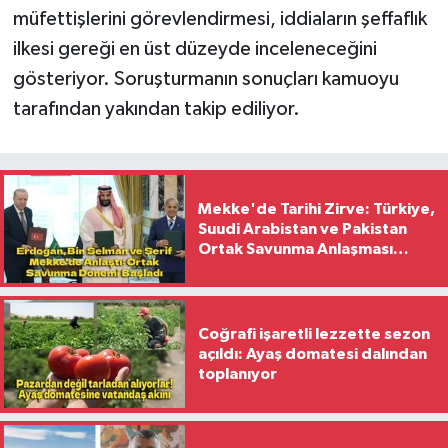
müfettişlerini görevlendirmesi, iddiaların şeffaflık
ilkesi gereği en üst düzeyde inceleneceğini
gösteriyor. Soruşturmanın sonuçları kamuoyu
tarafından yakından takip ediliyor.
Mekke'de Tarihi Zirve: Türkiye,
Suudi Arabistan ve Pakistan
Ortak Savunma Anlaşması
İmzaladı
Coğrafi işaretli lezzette sezon
açıldı: Ayaş domatesi dalından
toplanıyor