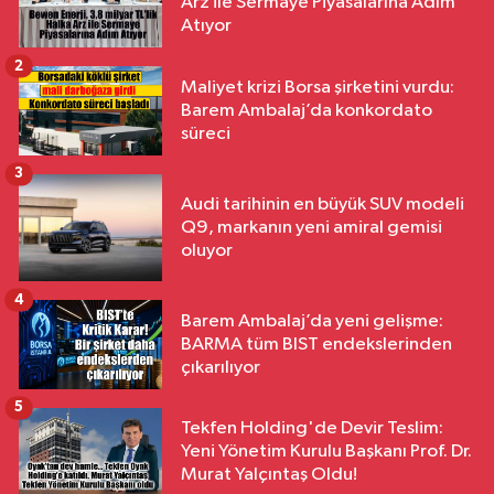
Arz ile Sermaye Piyasalarına Adım
Atıyor
2
Maliyet krizi Borsa şirketini vurdu:
Barem Ambalaj’da konkordato
süreci
3
Audi tarihinin en büyük SUV modeli
Q9, markanın yeni amiral gemisi
oluyor
4
Barem Ambalaj’da yeni gelişme:
BARMA tüm BIST endekslerinden
çıkarılıyor
5
Tekfen Holding'de Devir Teslim:
Yeni Yönetim Kurulu Başkanı Prof. Dr.
Murat Yalçıntaş Oldu!