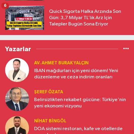
6
Quick Sigorta Halka Arzında Son
Gün: 3,7 Milyar TL’lik Arz İçin
Talepler Bugün Sona Eriyor
Yazarlar
AV. AHMET BURAK YALÇIN
IBAN mağdurları için yeni dönem! Yeni
düzenleme ve ceza indirim oranları
ŞEREF ÖZATA
Belirsizlikten rekabet gücüne: Türkiye'nin
yeni ekonomi vizyonu
NIHAT BINGÖL
DOA sistemi restoran, kafe ve otellerde