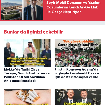
Seyir Mobil Donanım ve Yazılım
Çözümlerini Kendi Ar-Ge Ekibi
İle Gerçekleştiriyor
Bunlar da ilginizi çekebilir
Mekke'de Tarihi Zirve:
Filistin Konvoyu Adana'da
Türkiye, Suudi Arabistan ve
coşkuyla karşılandı! Gazze
Pakistan Ortak Savunma
için destek mesajları verildi
Anlaşması İmzaladı