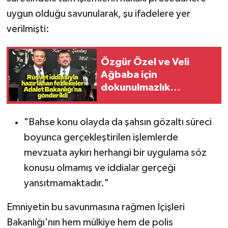
uygun olduğu savunularak, şu ifadelere yer
verilmişti:
Özgür Özel ve Veli
Ağbaba için
dokunulmazlık
fezlekesi hazırlandı
"Bahse konu olayda da şahsın gözaltı süreci
boyunca gerçekleştirilen işlemlerde
mevzuata aykırı herhangi bir uygulama söz
konusu olmamış ve iddialar gerçeği
yansıtmamaktadır."
Emniyetin bu savunmasına rağmen İçişleri
Bakanlığı'nın hem mülkiye hem de polis