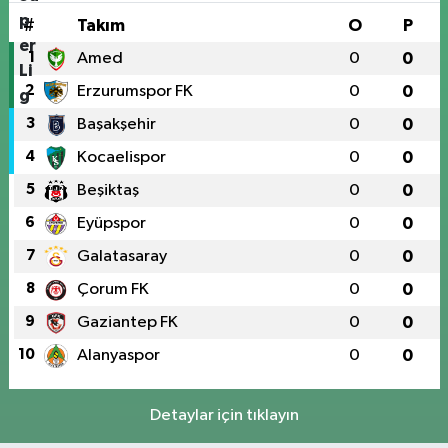
#
Takım
O
P
1
Amed
0
0
2
Erzurumspor FK
0
0
3
Başakşehir
0
0
4
Kocaelispor
0
0
5
Beşiktaş
0
0
6
Eyüpspor
0
0
7
Galatasaray
0
0
8
Çorum FK
0
0
9
Gaziantep FK
0
0
10
Alanyaspor
0
0
Detaylar için tıklayın