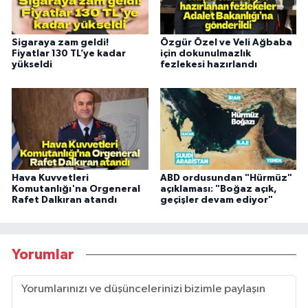
Sigaraya zam geldi!
Özgür Özel ve Veli Ağbaba
Fiyatlar 130 TL’ye kadar
için dokunulmazlık
yükseldi
fezlekesi hazırlandı
Hava Kuvvetleri
ABD ordusundan "Hürmüz"
Komutanlığı'na Orgeneral
açıklaması: "Boğaz açık,
Rafet Dalkıran atandı
geçişler devam ediyor"
Yorumlar