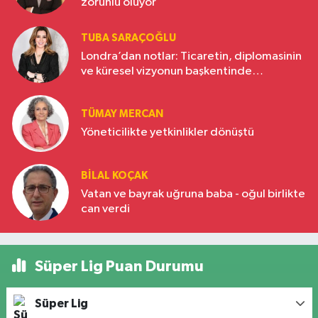
zorunlu oluyor
TUBA SARAÇOĞLU
Londra’dan notlar: Ticaretin, diplomasinin
ve küresel vizyonun başkentinde
Türkiye’nin yükselen gücü
TÜMAY MERCAN
Yöneticilikte yetkinlikler dönüştü
BILAL KOÇAK
Vatan ve bayrak uğruna baba - oğul birlikte
can verdi
Süper Lig Puan Durumu
Süper Lig