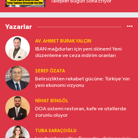
Talepler Bugün Sona Eriyor
Yazarlar
AV. AHMET BURAK YALÇIN
IBAN mağdurları için yeni dönem! Yeni
düzenleme ve ceza indirim oranları
ŞEREF ÖZATA
Belirsizlikten rekabet gücüne: Türkiye'nin
yeni ekonomi vizyonu
NIHAT BINGÖL
DOA sistemi restoran, kafe ve otellerde
zorunlu oluyor
TUBA SARAÇOĞLU