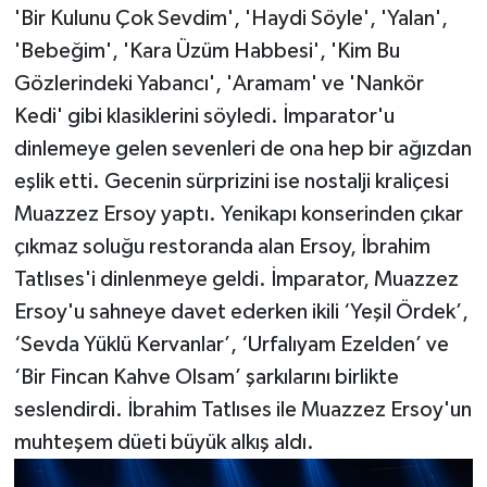
'Bir Kulunu Çok Sevdim', 'Haydi Söyle', 'Yalan',
'Bebeğim', 'Kara Üzüm Habbesi', 'Kim Bu
Gözlerindeki Yabancı', 'Aramam' ve 'Nankör
Kedi' gibi klasiklerini söyledi. İmparator'u
dinlemeye gelen sevenleri de ona hep bir ağızdan
eşlik etti. Gecenin sürprizini ise nostalji kraliçesi
Muazzez Ersoy yaptı. Yenikapı konserinden çıkar
çıkmaz soluğu restoranda alan Ersoy, İbrahim
Tatlıses'i dinlenmeye geldi. İmparator, Muazzez
Ersoy'u sahneye davet ederken ikili ‘Yeşil Ördek’,
‘Sevda Yüklü Kervanlar’, ‘Urfalıyam Ezelden’ ve
‘Bir Fincan Kahve Olsam’ şarkılarını birlikte
seslendirdi. İbrahim Tatlıses ile Muazzez Ersoy'un
muhteşem düeti büyük alkış aldı.