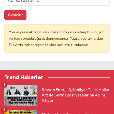
Gönder
Yorum yazarak
topluluk kurallarımızı
kabul etmiş bulunuyor
ve tüm sorumluluğu üstleniyorsunuz. Yazılan yorumlardan
Ekovitrin Haber hiçbir şekilde sorumlu tutulamaz.
Trend Haberler
1
Bewen Enerji, 3,8 milyar TL'lik Halka
Arz ile Sermaye Piyasalarına Adım
Atıyor
2