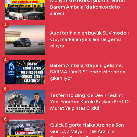
Maliyet krizi Borsa şirketini vurdu:
Barem Ambalaj’da konkordato
süreci
3
Audi tarihinin en büyük SUV modeli
Q9, markanın yeni amiral gemisi
oluyor
4
Barem Ambalaj’da yeni gelişme:
BARMA tüm BIST endekslerinden
çıkarılıyor
5
Tekfen Holding'de Devir Teslim:
Yeni Yönetim Kurulu Başkanı Prof. Dr.
Murat Yalçıntaş Oldu!
6
Quick Sigorta Halka Arzında Son
Gün: 3,7 Milyar TL’lik Arz İçin