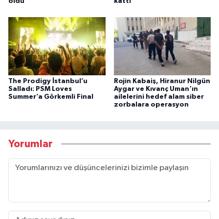
oldu
kattı
The Prodigy İstanbul’u
Rojin Kabaiş, Hiranur Nilgün
Salladı: PSM Loves
Aygar ve Kıvanç Uman'ın
Summer’a Görkemli Final
ailelerini hedef alam siber
zorbalara operasyon
Yorumlar