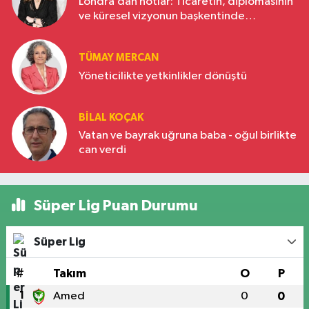
Londra’dan notlar: Ticaretin, diplomasinin
ve küresel vizyonun başkentinde
Türkiye’nin yükselen gücü
TÜMAY MERCAN
Yöneticilikte yetkinlikler dönüştü
BILAL KOÇAK
Vatan ve bayrak uğruna baba - oğul birlikte
can verdi
Süper Lig Puan Durumu
Süper Lig
#
Takım
O
P
1
Amed
0
0