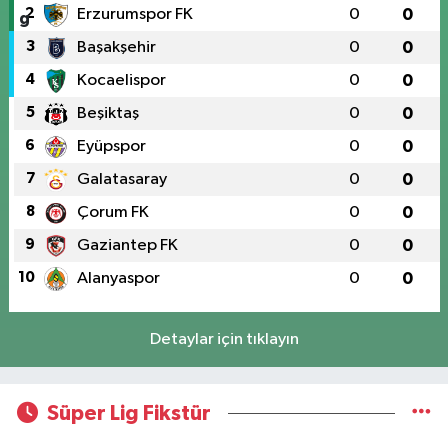
2
Erzurumspor FK
0
0
3
Başakşehir
0
0
4
Kocaelispor
0
0
5
Beşiktaş
0
0
6
Eyüpspor
0
0
7
Galatasaray
0
0
8
Çorum FK
0
0
9
Gaziantep FK
0
0
10
Alanyaspor
0
0
Detaylar için tıklayın
Süper Lig Fikstür