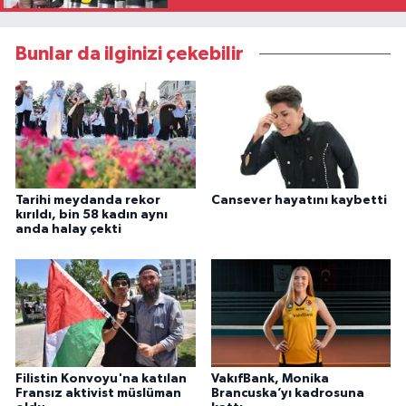
Bunlar da ilginizi çekebilir
Tarihi meydanda rekor
Cansever hayatını kaybetti
kırıldı, bin 58 kadın aynı
anda halay çekti
Filistin Konvoyu'na katılan
VakıfBank, Monika
Fransız aktivist müslüman
Brancuska’yı kadrosuna