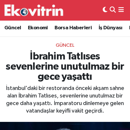
Güncel
Hava Durumu
Güncel
Ekonomi
Borsa Haberleri
İş Dünyası
Ekonomi
Trafik Durumu
GÜNCEL
Borsa Haberleri
Süper Lig Puan Durumu ve Fikstür
İbrahim Tatlıses
sevenlerine unutulmaz bir
İş Dünyası
Tüm Manşetler
gece yaşattı
Lojistik
Son Dakika Haberleri
İstanbul'daki bir restoranda önceki akşam sahne
alan İbrahim Tatlıses, sevenlerine unutulmaz bir
Otovitrin
Haber Arşivi
gece daha yaşattı. İmparatoru dinlemeye gelen
vatandaşlar keyifli vakit geçirdi.
Asayiş
Magazin