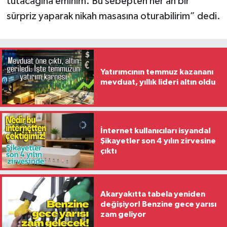
tutacağına eminim. Bu sebepten her an bir
sürpriz yaparak nikah masasına oturabilirim” dedi.
Yatırımcının temmuz kazananı
mevduat, yıllık lideri altın oldu
İnternet kullanıcıları isyanda!
Şikayetler son 4 yılın zirvesine
çıktı
Akaryakıtta tabela yeniden
değişiyor! Benzine gece yarısı
zam geliyor