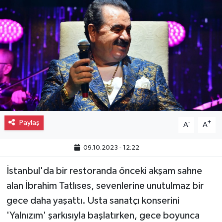
Gayrimenkul
Spor
Eğitim
Paylaş
-
+
A
A
09.10.2023 - 12:22
İstanbul'da bir restoranda önceki akşam sahne
alan İbrahim Tatlıses, sevenlerine unutulmaz bir
gece daha yaşattı. Usta sanatçı konserini
'Yalnızım' şarkısıyla başlatırken, gece boyunca