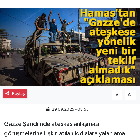
Gayrimenkul
Spor
Eğitim
Paylaş
-
+
A
A
29.09.2025 - 08:55
Gazze Şeridi'nde ateşkes anlaşması
görüşmelerine ilişkin atılan iddialara yalanlama