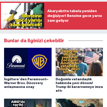
Akaryakıtta tabela yeniden
değişiyor! Benzine gece yarısı
zam geliyor
Bunlar da ilginizi çekebilir
İngiltere'den Paramount–
Doğumla vatandaşlık
Warner Bros. Discovery
hakkında yeni dönem!
anlaşmasına onay
Trump iki kararnameye imza
attı