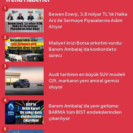
1
Bewen Enerji, 3,8 milyar TL'lik Halka
Arz ile Sermaye Piyasalarına Adım
Atıyor
2
Maliyet krizi Borsa şirketini vurdu:
Barem Ambalaj’da konkordato
süreci
3
Audi tarihinin en büyük SUV modeli
Q9, markanın yeni amiral gemisi
oluyor
4
Barem Ambalaj’da yeni gelişme:
BARMA tüm BIST endekslerinden
çıkarılıyor
5