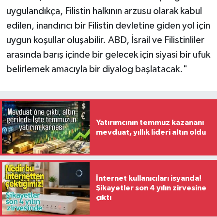
uygulandıkça, Filistin halkının arzusu olarak kabul
edilen, inandırıcı bir Filistin devletine giden yol için
uygun koşullar oluşabilir. ABD, İsrail ve Filistinliler
arasında barış içinde bir gelecek için siyasi bir ufuk
belirlemek amacıyla bir diyalog başlatacak."
Yatırımcının temmuz kazananı
mevduat, yıllık lideri altın oldu
İnternet kullanıcıları isyanda!
Şikayetler son 4 yılın zirvesine
çıktı