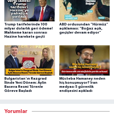
Trump tarifelerinde 100
ABD ordusundan "Hürmüz"
milyar dolarlık geri ödeme!
açıklaması: "Boğaz açık,
Mahkeme kararı sonrası
geçişler devam ediyor"
Hazine harekete geçti
Bulgaristan'ın Razgrad
Mücteba Hamaney neden
İlinde Yeni Dönem: Aylin
hiç konuşmuyor? İran
Baseva Resmi Törenle
medyası 5 güvenlik
Göreve Başladı
endişesini açıkladı
Yorumlar