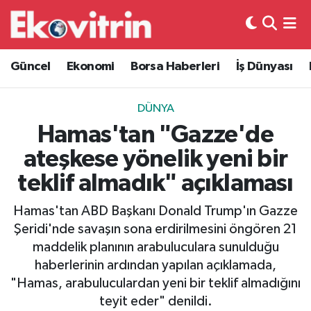
Güncel
Hava Durumu
Güncel
Ekonomi
Borsa Haberleri
İş Dünyası
Ekonomi
Trafik Durumu
DÜNYA
Borsa Haberleri
Süper Lig Puan Durumu ve Fikstür
Hamas'tan "Gazze'de
ateşkese yönelik yeni bir
İş Dünyası
Tüm Manşetler
teklif almadık" açıklaması
Lojistik
Son Dakika Haberleri
Hamas'tan ABD Başkanı Donald Trump'ın Gazze
Şeridi'nde savaşın sona erdirilmesini öngören 21
Otovitrin
Haber Arşivi
maddelik planının arabuluculara sunulduğu
haberlerinin ardından yapılan açıklamada,
Asayiş
"Hamas, arabuluculardan yeni bir teklif almadığını
teyit eder" denildi.
Magazin