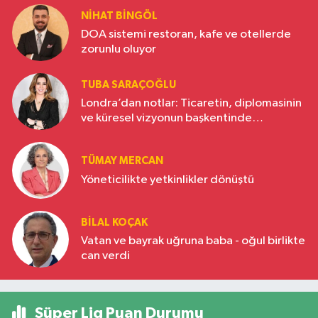
NIHAT BINGÖL
DOA sistemi restoran, kafe ve otellerde
zorunlu oluyor
TUBA SARAÇOĞLU
Londra’dan notlar: Ticaretin, diplomasinin
ve küresel vizyonun başkentinde
Türkiye’nin yükselen gücü
TÜMAY MERCAN
Yöneticilikte yetkinlikler dönüştü
BILAL KOÇAK
Vatan ve bayrak uğruna baba - oğul birlikte
can verdi
Süper Lig Puan Durumu