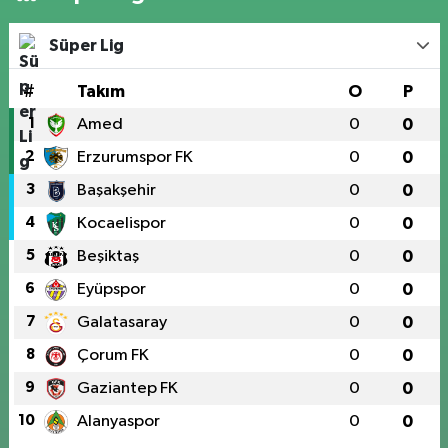
Süper Lig
#
Takım
O
P
1
Amed
0
0
2
Erzurumspor FK
0
0
3
Başakşehir
0
0
4
Kocaelispor
0
0
5
Beşiktaş
0
0
6
Eyüpspor
0
0
7
Galatasaray
0
0
8
Çorum FK
0
0
9
Gaziantep FK
0
0
10
Alanyaspor
0
0