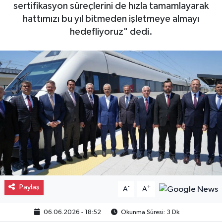
sertifikasyon süreçlerini de hızla tamamlayarak
Gayrimenkul
hattımızı bu yıl bitmeden işletmeye almayı
hedefliyoruz" dedi.
Spor
Eğitim
Paylaş
-
+
A
A
06.06.2026 - 18:52
Okunma Süresi: 3 Dk