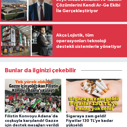
Çözümlerini Kendi Ar-Ge Ekibi
İle Gerçekleştiriyor
Akça Lojistik, tüm
operasyonları teknoloji
destekli sistemlerle yönetiyor
Bunlar da ilginizi çekebilir
Filistin Konvoyu Adana'da
Sigaraya zam geldi!
coşkuyla karşılandı! Gazze
Fiyatlar 130 TL’ye kadar
için destek mesajları verildi
yükseldi