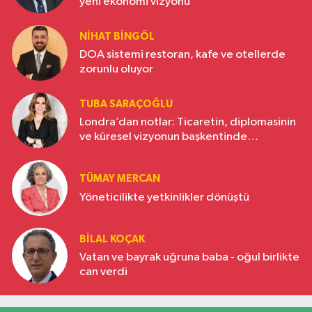
yeni ekonomi vizyonu
NIHAT BINGÖL
DOA sistemi restoran, kafe ve otellerde
zorunlu oluyor
TUBA SARAÇOĞLU
Londra’dan notlar: Ticaretin, diplomasinin
ve küresel vizyonun başkentinde
Türkiye’nin yükselen gücü
TÜMAY MERCAN
Yöneticilikte yetkinlikler dönüştü
BILAL KOÇAK
Vatan ve bayrak uğruna baba - oğul birlikte
can verdi