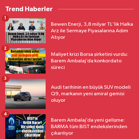
Trend Haberler
1
Bewen Enerji, 3,8 milyar TL'lik Halka
Arz ile Sermaye Piyasalarına Adım
Atıyor
2
Maliyet krizi Borsa şirketini vurdu:
Barem Ambalaj’da konkordato
süreci
3
Audi tarihinin en büyük SUV modeli
Q9, markanın yeni amiral gemisi
oluyor
4
Barem Ambalaj’da yeni gelişme:
BARMA tüm BIST endekslerinden
çıkarılıyor