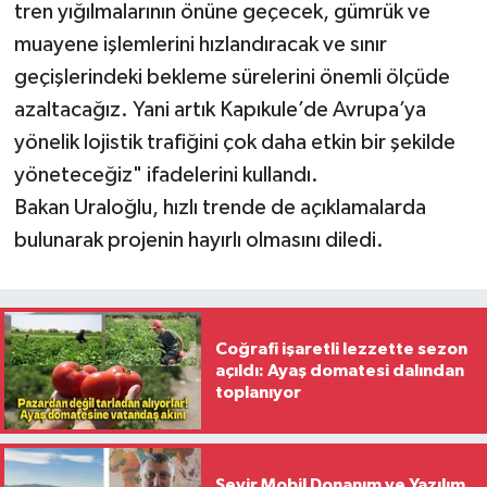
tren yığılmalarının önüne geçecek, gümrük ve
muayene işlemlerini hızlandıracak ve sınır
geçişlerindeki bekleme sürelerini önemli ölçüde
azaltacağız. Yani artık Kapıkule’de Avrupa’ya
yönelik lojistik trafiğini çok daha etkin bir şekilde
yöneteceğiz" ifadelerini kullandı.
Bakan Uraloğlu, hızlı trende de açıklamalarda
bulunarak projenin hayırlı olmasını diledi.
Coğrafi işaretli lezzette sezon
açıldı: Ayaş domatesi dalından
toplanıyor
Seyir Mobil Donanım ve Yazılım