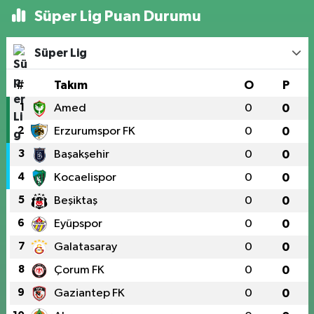
Süper Lig Puan Durumu
Süper Lig
#
Takım
O
P
1
Amed
0
0
2
Erzurumspor FK
0
0
3
Başakşehir
0
0
4
Kocaelispor
0
0
5
Beşiktaş
0
0
6
Eyüpspor
0
0
7
Galatasaray
0
0
8
Çorum FK
0
0
9
Gaziantep FK
0
0