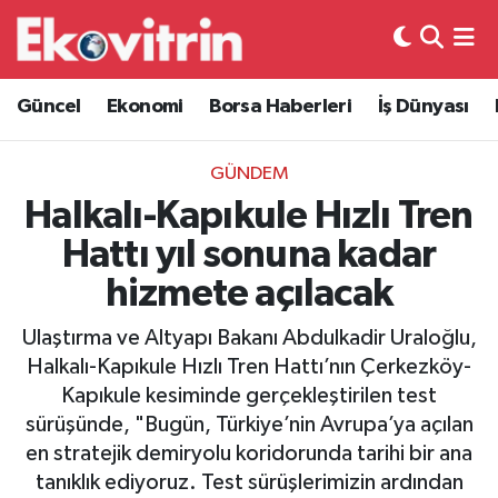
Güncel
Hava Durumu
Güncel
Ekonomi
Borsa Haberleri
İş Dünyası
Ekonomi
Trafik Durumu
GÜNDEM
Borsa Haberleri
Süper Lig Puan Durumu ve Fikstür
Halkalı-Kapıkule Hızlı Tren
Hattı yıl sonuna kadar
İş Dünyası
Tüm Manşetler
hizmete açılacak
Lojistik
Son Dakika Haberleri
Ulaştırma ve Altyapı Bakanı Abdulkadir Uraloğlu,
Halkalı-Kapıkule Hızlı Tren Hattı’nın Çerkezköy-
Otovitrin
Haber Arşivi
Kapıkule kesiminde gerçekleştirilen test
sürüşünde, "Bugün, Türkiye’nin Avrupa’ya açılan
Asayiş
en stratejik demiryolu koridorunda tarihi bir ana
tanıklık ediyoruz. Test sürüşlerimizin ardından
Magazin