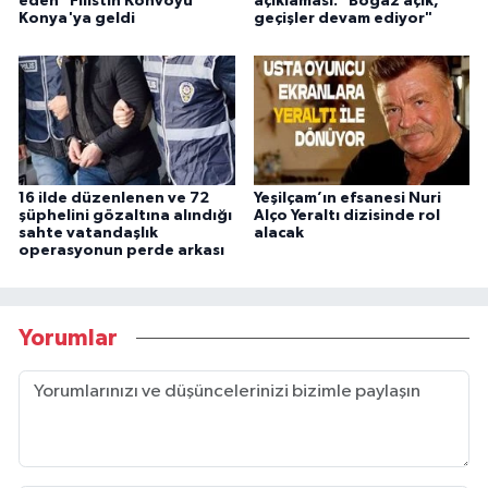
eden "Filistin Konvoyu"
açıklaması: "Boğaz açık,
Konya'ya geldi
geçişler devam ediyor"
16 ilde düzenlenen ve 72
Yeşilçam’ın efsanesi Nuri
şüphelini gözaltına alındığı
Alço Yeraltı dizisinde rol
sahte vatandaşlık
alacak
operasyonun perde arkası
Yorumlar