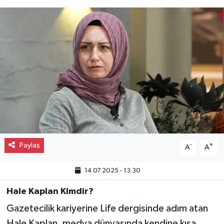
Gayrimenkul
Spor
Eğitim
Paylaş
-
+
A
A
14.07.2025 - 13:30
Hale Kaplan Kimdir?
Gazetecilik kariyerine Life dergisinde adım atan
Hale Kaplan, medya dünyasında kendine kısa