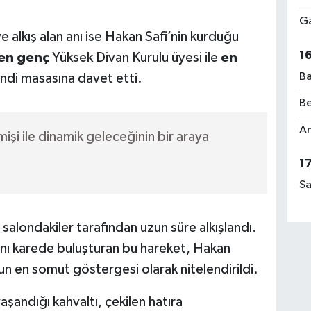
Ga
alkış alan anı ise Hakan Safi’nin kurduğu
1
en genç
Yüksek Divan Kurulu üyesi ile
en
Ba
ndi masasına davet etti.
Be
Am
şi ile dinamik geleceğinin bir araya
1
Sa
salondakiler tarafından uzun süre alkışlandı.
ynı karede buluşturan bu hareket, Hakan
nun en somut göstergesi olarak nitelendirildi.
aşandığı kahvaltı, çekilen hatıra