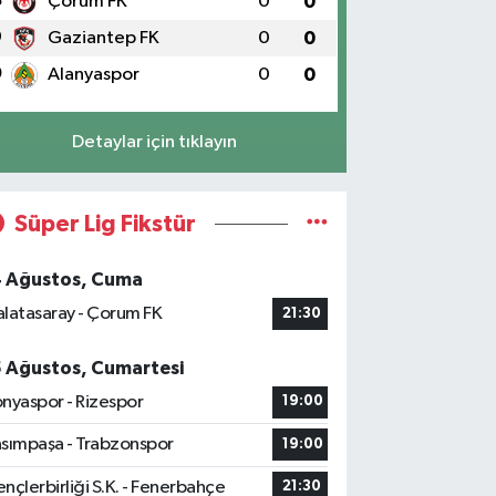
8
Çorum FK
0
0
9
Gaziantep FK
0
0
0
Alanyaspor
0
0
Detaylar için tıklayın
Süper Lig Fikstür
4 Ağustos, Cuma
latasaray - Çorum FK
21:30
5 Ağustos, Cumartesi
nyaspor - Rizespor
19:00
sımpaşa - Trabzonspor
19:00
nçlerbirliği S.K. - Fenerbahçe
21:30