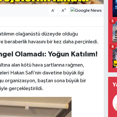
-
+
A
A
5
atılımın olağanüstü düzeyde olduğu
ve beraberlik havasını bir kez daha perçinledi.
6
ngel Olamadı: Yoğun Katılım!
altına alan kötü hava şartlarına rağmen,
eri Hakan Safi’nin davetine büyük ilgi
u organizasyon, baştan sona büyük bir
Y
iyle gerçekleştirildi.