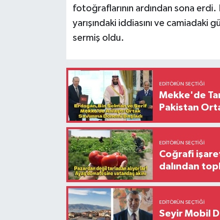
fotoğraflarının ardından sona erdi.
yarışındaki iddiasını ve camiadaki gü
sermiş oldu.
EDITÖRÜN SEÇTIĞI
Mekke'de Tari
Pakistan Ort
EDITÖRÜN SEÇTIĞI
Coğrafi işare
dalından top
EDITÖRÜN SEÇTIĞI
Seyir Mobil 