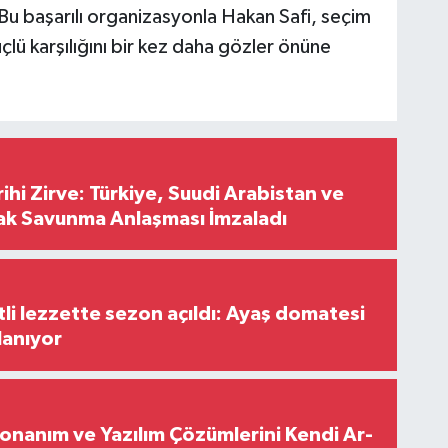
 Bu başarılı organizasyonla Hakan Safi, seçim
çlü karşılığını bir kez daha gözler önüne
hi Zirve: Türkiye, Suudi Arabistan ve
ak Savunma Anlaşması İmzaladı
tli lezzette sezon açıldı: Ayaş domatesi
lanıyor
Donanım ve Yazılım Çözümlerini Kendi Ar-