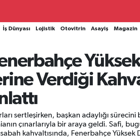
İş Dünyası
Lojistik
Otovitrin
Asayiş
Magazin
Fenerbahçe Yüksek
rine Verdiği Kahv
nlattı
ı sertleşirken, başkan adaylığı sürecini bü
mianın çınarlarıyla bir araya geldi. Safi, bu
sabah kahvaltısında, Fenerbahçe Yüksek D