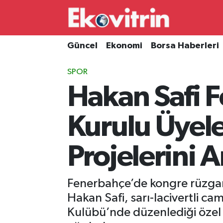
Güncel
Hava Durumu
Güncel
Ekonomi
Borsa Haberleri
Ekonomi
Trafik Durumu
SPOR
Hakan Safi 
Borsa Haberleri
Süper Lig Puan Durumu ve Fikstür
İş Dünyası
Tüm Manşetler
Kurulu Üyele
Lojistik
Son Dakika Haberleri
Projelerini A
Otovitrin
Haber Arşivi
Fenerbahçe’de kongre rüzgarlar
Asayiş
Hakan Safi, sarı-lacivertli ca
Kulübü’nde düzenlediği özel 
Magazin