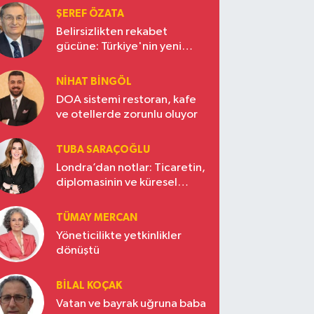
ŞEREF ÖZATA
Belirsizlikten rekabet
gücüne: Türkiye'nin yeni
ekonomi vizyonu
NIHAT BINGÖL
DOA sistemi restoran, kafe
ve otellerde zorunlu oluyor
TUBA SARAÇOĞLU
Londra’dan notlar: Ticaretin,
diplomasinin ve küresel
vizyonun başkentinde
Türkiye’nin yükselen gücü
TÜMAY MERCAN
Yöneticilikte yetkinlikler
dönüştü
BILAL KOÇAK
Vatan ve bayrak uğruna baba