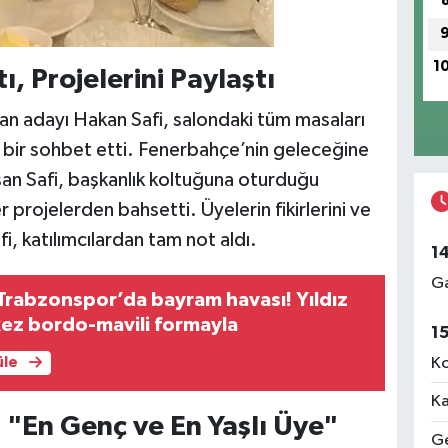
1
, Projelerini Paylaştı
kan adayı Hakan Safi, salondaki tüm masaları
e bir sohbet etti. Fenerbahçe’nin geleceğine
şan Safi, başkanlık koltuğuna oturduğu
projelerden bahsetti. Üyelerin fikirlerini ve
fi, katılımcılardan tam not aldı.
1
Ga
 Trabzonspor’da bayram havası! Yıldız
 kez bordo-mavili formayla
1
Ko
üle
Ka
 "En Genç ve En Yaşlı Üye"
Ge