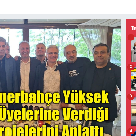
T
1
2
3
4