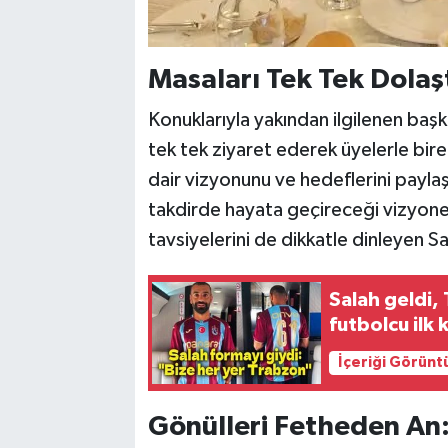
Masaları Tek Tek Dolaştı
Konuklarıyla yakından ilgilenen baş
tek tek ziyaret ederek üyelerle bir
dair vizyonunu ve hedeflerini payla
takdirde hayata geçireceği vizyoner 
tavsiyelerini de dikkatle dinleyen Sa
Salah geldi,
futbolcu ilk
İçeriği Görünt
Gönülleri Fetheden An: