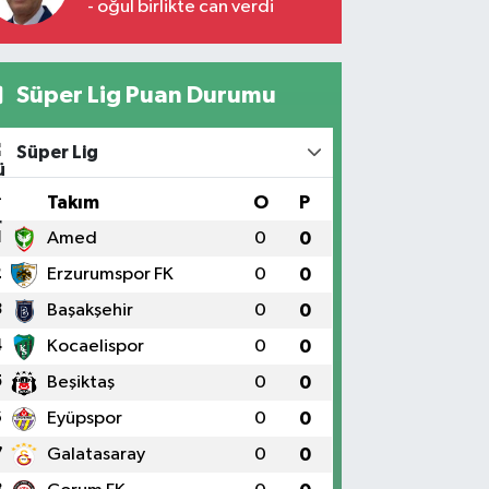
- oğul birlikte can verdi
Süper Lig Puan Durumu
Süper Lig
#
Takım
O
P
1
Amed
0
0
2
Erzurumspor FK
0
0
3
Başakşehir
0
0
4
Kocaelispor
0
0
5
Beşiktaş
0
0
6
Eyüpspor
0
0
7
Galatasaray
0
0