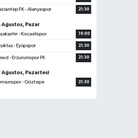
ziantep FK - Alanyaspor
21:30
6 Ağustos, Pazar
şakşehir - Kocaelispor
19:00
şiktaş - Eyüpspor
21:30
ed - Erzurumspor FK
21:30
7 Ağustos, Pazartesi
msunspor - Göztepe
21:30