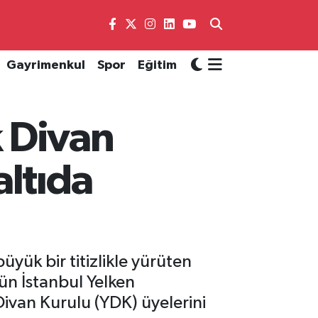
Gayrimenkul
Spor
Eğitim
 Divan
altıda
yük bir titizlikle yürüten
gün İstanbul Yelken
ivan Kurulu (YDK) üyelerini