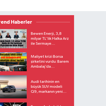
rend Haberler
Bewen Enerji, 3,8
milyar TL'lik Halka Arz
ile Sermaye
Piyasalarına Adım
Atıyor
Maliyet krizi Borsa
şirketini vurdu: Barem
Ambalaj’da
konkordato süreci
Audi tarihinin en
büyük SUV modeli
Q9, markanın yeni
amiral gemisi oluyor