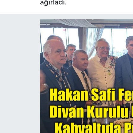
ağırladı.
Gayrimenkul
Spor
Eğitim