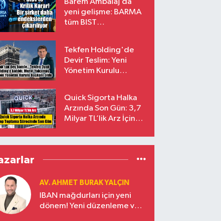
Barem Ambalaj’da
yeni gelişme: BARMA
tüm BIST
endekslerinden
çıkarılıyor
Tekfen Holding'de
Devir Teslim: Yeni
Yönetim Kurulu
Başkanı Prof. Dr. Murat
Yalçıntaş Oldu!
Quick Sigorta Halka
Arzında Son Gün: 3,7
Milyar TL’lik Arz İçin
Talepler Bugün Sona
Eriyor
azarlar
AV. AHMET BURAK YALÇIN
IBAN mağdurları için yeni
dönem! Yeni düzenleme ve
ceza indirim oranları