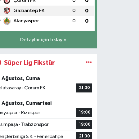
8
Çorum FK
0
0
9
Gaziantep FK
0
0
0
Alanyaspor
0
0
Detaylar için tıklayın
Süper Lig Fikstür
4 Ağustos, Cuma
latasaray - Çorum FK
21:30
5 Ağustos, Cumartesi
nyaspor - Rizespor
19:00
sımpaşa - Trabzonspor
19:00
nçlerbirliği S.K. - Fenerbahçe
21:30