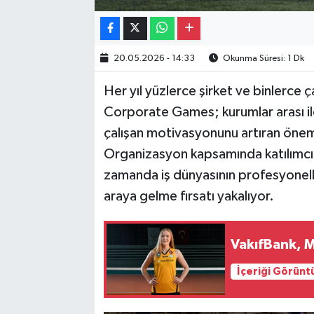
20.05.2026 - 14:33
Okunma Süresi: 1 Dk
Her yıl yüzlerce şirket ve binlerce ça
Corporate Games; kurumlar arası ile
çalışan motivasyonunu artıran öneml
Organizasyon kapsamında katılımcıla
zamanda iş dünyasının profesyonelle
araya gelme fırsatı yakalıyor.
VakıfBank, M
İçeriği Görünt