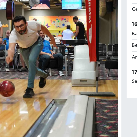
Ga
1
Ba
Be
Am
1
Sa