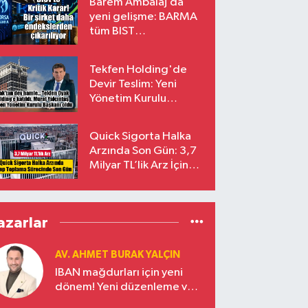
Barem Ambalaj’da
yeni gelişme: BARMA
tüm BIST
endekslerinden
çıkarılıyor
Tekfen Holding'de
Devir Teslim: Yeni
Yönetim Kurulu
Başkanı Prof. Dr. Murat
Yalçıntaş Oldu!
Quick Sigorta Halka
Arzında Son Gün: 3,7
Milyar TL’lik Arz İçin
Talepler Bugün Sona
Eriyor
azarlar
AV. AHMET BURAK YALÇIN
IBAN mağdurları için yeni
dönem! Yeni düzenleme ve
ceza indirim oranları