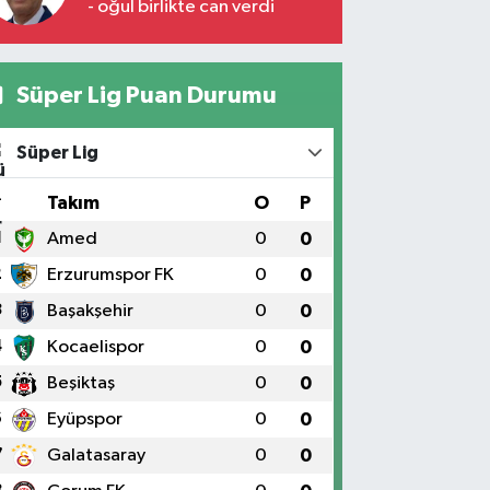
- oğul birlikte can verdi
Süper Lig Puan Durumu
Süper Lig
#
Takım
O
P
1
Amed
0
0
2
Erzurumspor FK
0
0
3
Başakşehir
0
0
4
Kocaelispor
0
0
5
Beşiktaş
0
0
6
Eyüpspor
0
0
7
Galatasaray
0
0