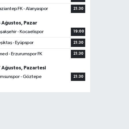
ziantep FK - Alanyaspor
21:30
6 Ağustos, Pazar
şakşehir - Kocaelispor
19:00
şiktaş - Eyüpspor
21:30
ed - Erzurumspor FK
21:30
7 Ağustos, Pazartesi
msunspor - Göztepe
21:30