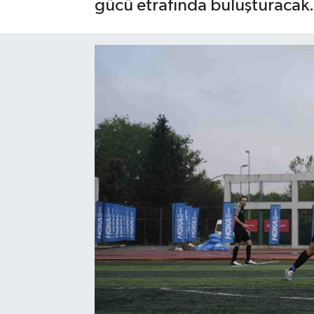
gücü etrafında buluşturacak.
Gayrimenkul
Spor
Eğitim