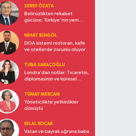
ŞEREF ÖZATA
Belirsizlikten rekabet
gücüne: Türkiye'nin yeni
ekonomi vizyonu
NIHAT BINGÖL
DOA sistemi restoran, kafe
ve otellerde zorunlu oluyor
TUBA SARAÇOĞLU
Londra’dan notlar: Ticaretin,
diplomasinin ve küresel
vizyonun başkentinde
Türkiye’nin yükselen gücü
TÜMAY MERCAN
Yöneticilikte yetkinlikler
dönüştü
BILAL KOÇAK
Vatan ve bayrak uğruna baba