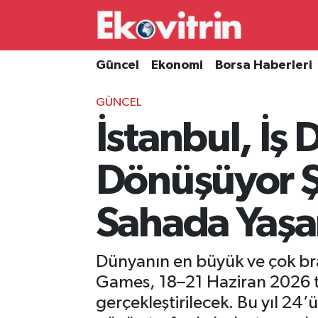
Güncel
Hava Durumu
Güncel
Ekonomi
Borsa Haberleri
Ekonomi
Trafik Durumu
GÜNCEL
İstanbul, İş
Borsa Haberleri
Süper Lig Puan Durumu ve Fikstür
İş Dünyası
Tüm Manşetler
Dönüşüyor Şi
Lojistik
Son Dakika Haberleri
Sahada Yaş
Otovitrin
Haber Arşivi
Dünyanın en büyük ve çok bra
Asayiş
Games, 18–21 Haziran 2026 ta
gerçekleştirilecek. Bu yıl 24
Magazin