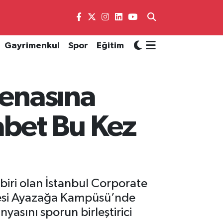
Gayrimenkul
Spor
Eğitim
renasına
abet Bu Kez
iri olan İstanbul Corporate
itesi Ayazağa Kampüsü’nde
yasını sporun birleştirici