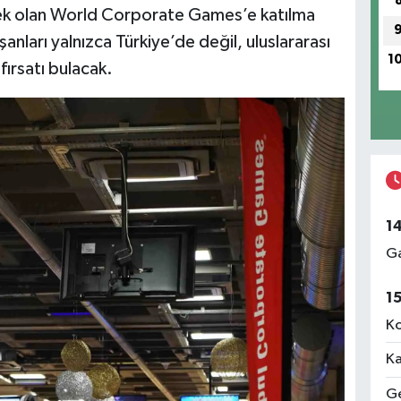
cek olan World Corporate Games’e katılma
anları yalnızca Türkiye’de değil, uluslararası
1
fırsatı bulacak.
1
Ga
1
Ko
Ka
Ge