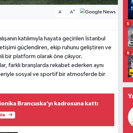
-
+
A
A
5
lışanın katılımıyla hayata geçirilen İstanbul
tişimi güçlendiren, ekip ruhunu geliştiren ve
6
i bir platform olarak öne çıkıyor.
r, farklı branşlarda rekabet ederken aynı
riyle sosyal ve sportif bir atmosferde bir
Y
onika Brancuska’yı kadrosuna kattı
üle