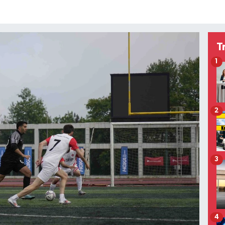
T
1
2
3
4