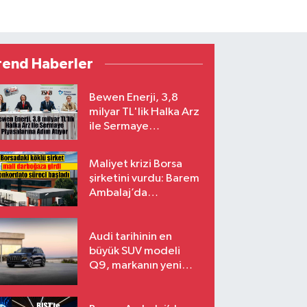
rend Haberler
Bewen Enerji, 3,8
milyar TL'lik Halka Arz
ile Sermaye
Piyasalarına Adım
Atıyor
Maliyet krizi Borsa
şirketini vurdu: Barem
Ambalaj’da
konkordato süreci
Audi tarihinin en
büyük SUV modeli
Q9, markanın yeni
amiral gemisi oluyor