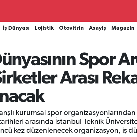
İş Dünyası
Lojistik
Otovitrin
Asayiş
Magazin
 Dünyasının Spor A
rketler Arası Rek
anacak
nşlı kurumsal spor organizasyonlarından b
rihleri arasında İstanbul Teknik Ünivers
’üncü kez düzenlenecek organizasyon, iş dün