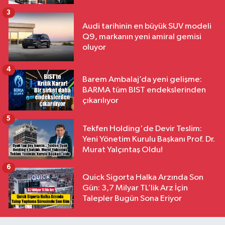
3
Audi tarihinin en büyük SUV modeli
Q9, markanın yeni amiral gemisi
oluyor
4
Barem Ambalaj’da yeni gelişme:
BARMA tüm BIST endekslerinden
çıkarılıyor
5
Tekfen Holding'de Devir Teslim:
Yeni Yönetim Kurulu Başkanı Prof. Dr.
Murat Yalçıntaş Oldu!
6
Quick Sigorta Halka Arzında Son
Gün: 3,7 Milyar TL’lik Arz İçin
Talepler Bugün Sona Eriyor