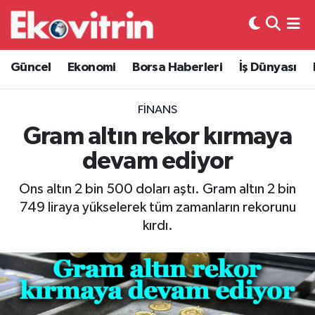
Güncel
Hava Durumu
Güncel
Ekonomi
Borsa Haberleri
İş Dünyası
Ekonomi
Trafik Durumu
FINANS
Borsa Haberleri
Süper Lig Puan Durumu ve Fikstür
Gram altın rekor kırmaya
devam ediyor
İş Dünyası
Tüm Manşetler
Ons altın 2 bin 500 doları aştı. Gram altın 2 bin
Lojistik
Son Dakika Haberleri
749 liraya yükselerek tüm zamanların rekorunu
kırdı.
Otovitrin
Haber Arşivi
Asayiş
Magazin