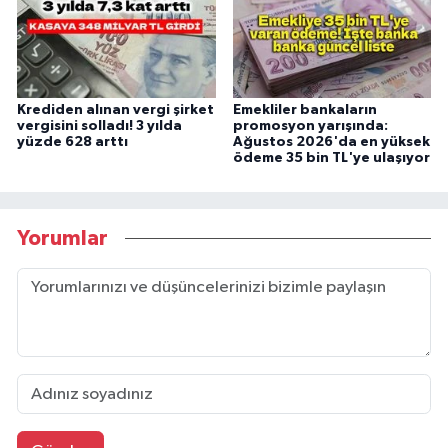
Krediden alınan vergi şirket
Emekliler bankaların
vergisini solladı! 3 yılda
promosyon yarışında:
yüzde 628 arttı
Ağustos 2026'da en yüksek
ödeme 35 bin TL'ye ulaşıyor
Yorumlar