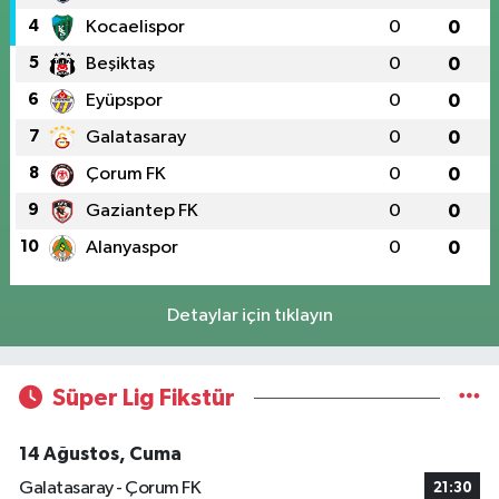
4
Kocaelispor
0
0
5
Beşiktaş
0
0
6
Eyüpspor
0
0
7
Galatasaray
0
0
8
Çorum FK
0
0
9
Gaziantep FK
0
0
10
Alanyaspor
0
0
Detaylar için tıklayın
Süper Lig Fikstür
14 Ağustos, Cuma
Galatasaray - Çorum FK
21:30