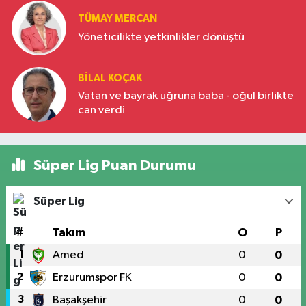
TÜMAY MERCAN
Yöneticilikte yetkinlikler dönüştü
BILAL KOÇAK
Vatan ve bayrak uğruna baba - oğul birlikte
can verdi
Süper Lig Puan Durumu
Süper Lig
#
Takım
O
P
1
Amed
0
0
2
Erzurumspor FK
0
0
3
Başakşehir
0
0