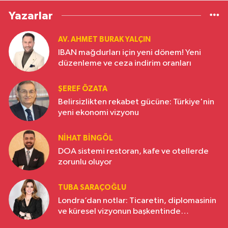
Yazarlar
AV. AHMET BURAK YALÇIN
IBAN mağdurları için yeni dönem! Yeni
düzenleme ve ceza indirim oranları
ŞEREF ÖZATA
Belirsizlikten rekabet gücüne: Türkiye'nin
yeni ekonomi vizyonu
NIHAT BINGÖL
DOA sistemi restoran, kafe ve otellerde
zorunlu oluyor
TUBA SARAÇOĞLU
Londra’dan notlar: Ticaretin, diplomasinin
ve küresel vizyonun başkentinde
Türkiye’nin yükselen gücü