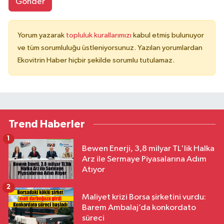
Gönder
Yorum yazarak
topluluk kurallarımızı
kabul etmiş bulunuyor
ve tüm sorumluluğu üstleniyorsunuz. Yazılan yorumlardan
Ekovitrin Haber hiçbir şekilde sorumlu tutulamaz.
Trend Haberler
1
Bewen Enerji, 3,8 milyar TL'lik Halka
Arz ile Sermaye Piyasalarına Adım
Atıyor
2
Maliyet krizi Borsa şirketini vurdu:
Barem Ambalaj’da konkordato
süreci