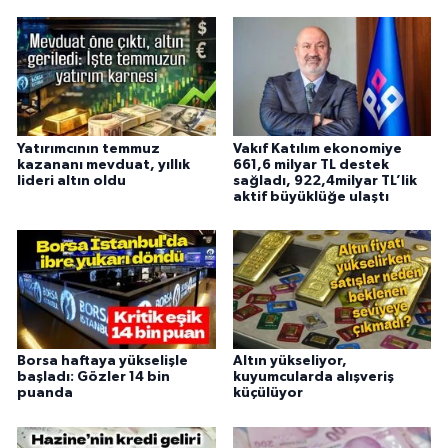
Yatırımcının temmuz
Vakıf Katılım ekonomiye
kazananı mevduat, yıllık
661,6 milyar TL destek
lideri altın oldu
sağladı, 922,4milyar TL’lik
aktif büyüklüğe ulaştı
Borsa haftaya yükselişle
Altın yükseliyor,
başladı: Gözler 14 bin
kuyumcularda alışveriş
puanda
küçülüyor