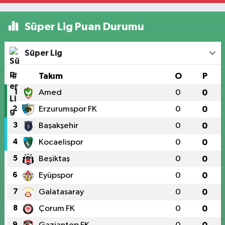
Süper Lig Puan Durumu
Süper Lig
#
Takım
O
P
1
Amed
0
0
2
Erzurumspor FK
0
0
3
Başakşehir
0
0
4
Kocaelispor
0
0
5
Beşiktaş
0
0
6
Eyüpspor
0
0
7
Galatasaray
0
0
8
Çorum FK
0
0
9