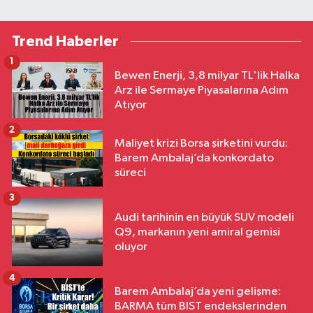
Trend Haberler
1
Bewen Enerji, 3,8 milyar TL'lik Halka
Arz ile Sermaye Piyasalarına Adım
Atıyor
2
Maliyet krizi Borsa şirketini vurdu:
Barem Ambalaj’da konkordato
süreci
3
Audi tarihinin en büyük SUV modeli
Q9, markanın yeni amiral gemisi
oluyor
4
Barem Ambalaj’da yeni gelişme:
BARMA tüm BIST endekslerinden