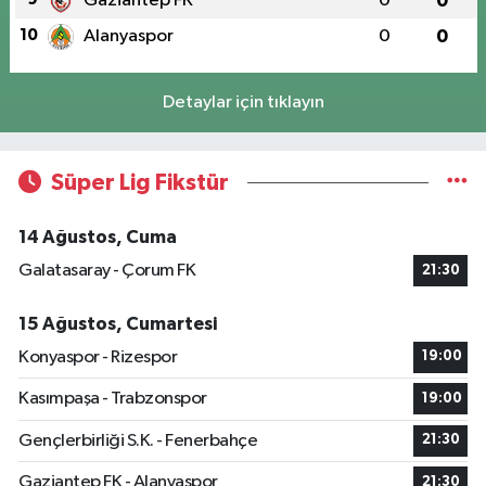
Gaziantep FK
0
0
10
Alanyaspor
0
0
Detaylar için tıklayın
Süper Lig Fikstür
14 Ağustos, Cuma
Galatasaray - Çorum FK
21:30
15 Ağustos, Cumartesi
Konyaspor - Rizespor
19:00
Kasımpaşa - Trabzonspor
19:00
Gençlerbirliği S.K. - Fenerbahçe
21:30
Gaziantep FK - Alanyaspor
21:30