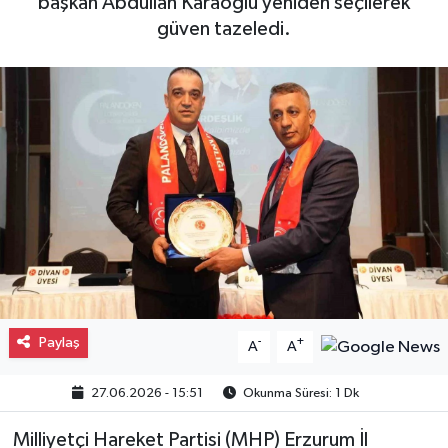
başkan Abdullah Karaoğlu yeniden seçilerek
güven tazeledi.
Gayrimenkul
Spor
Eğitim
Paylaş
-
+
A
A
27.06.2026 - 15:51
Okunma Süresi: 1 Dk
Milliyetçi Hareket Partisi (MHP) Erzurum İl