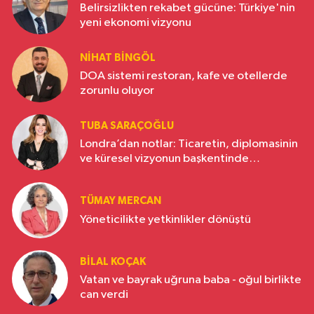
Belirsizlikten rekabet gücüne: Türkiye'nin
yeni ekonomi vizyonu
NIHAT BINGÖL
DOA sistemi restoran, kafe ve otellerde
zorunlu oluyor
TUBA SARAÇOĞLU
Londra’dan notlar: Ticaretin, diplomasinin
ve küresel vizyonun başkentinde
Türkiye’nin yükselen gücü
TÜMAY MERCAN
Yöneticilikte yetkinlikler dönüştü
BILAL KOÇAK
Vatan ve bayrak uğruna baba - oğul birlikte
can verdi