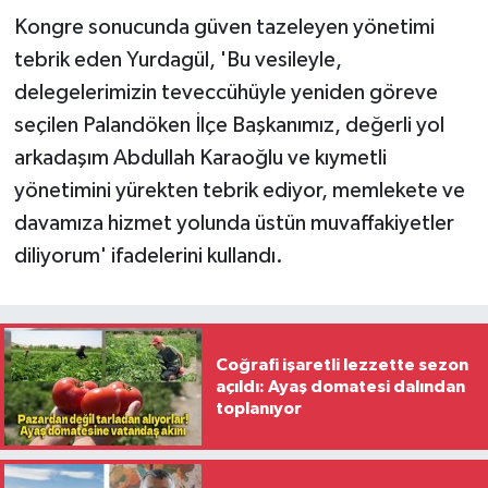
Kongre sonucunda güven tazeleyen yönetimi
tebrik eden Yurdagül, 'Bu vesileyle,
delegelerimizin teveccühüyle yeniden göreve
seçilen Palandöken İlçe Başkanımız, değerli yol
arkadaşım Abdullah Karaoğlu ve kıymetli
yönetimini yürekten tebrik ediyor, memlekete ve
davamıza hizmet yolunda üstün muvaffakiyetler
diliyorum' ifadelerini kullandı.
Coğrafi işaretli lezzette sezon
açıldı: Ayaş domatesi dalından
toplanıyor