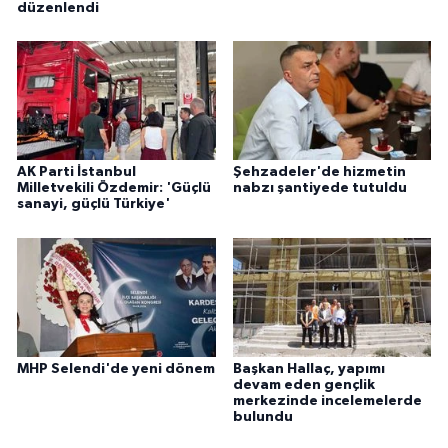
düzenlendi
AK Parti İstanbul
Şehzadeler'de hizmetin
Milletvekili Özdemir: 'Güçlü
nabzı şantiyede tutuldu
sanayi, güçlü Türkiye'
MHP Selendi'de yeni dönem
Başkan Hallaç, yapımı
devam eden gençlik
merkezinde incelemelerde
bulundu