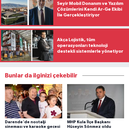
Seyir Mobil Donanım ve Yazılım
Çözümlerini Kendi Ar-Ge Ekibi
İle Gerçekleştiriyor
Akça Lojistik, tüm
operasyonları teknoloji
destekli sistemlerle yönetiyor
Bunlar da ilginizi çekebilir
Darende'de nostalji
MHP Kula İlçe Başkanı
sineması ve karaoke gecesi
Hüseyin Sönmez oldu