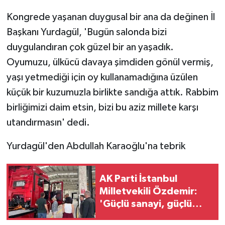
Kongrede yaşanan duygusal bir ana da değinen İl
Başkanı Yurdagül, 'Bugün salonda bizi
duygulandıran çok güzel bir an yaşadık.
Oyumuzu, ülkücü davaya şimdiden gönül vermiş,
yaşı yetmediği için oy kullanamadığına üzülen
küçük bir kuzumuzla birlikte sandığa attık. Rabbim
birliğimizi daim etsin, bizi bu aziz millete karşı
utandırmasın' dedi.
Yurdagül'den Abdullah Karaoğlu'na tebrik
AK Parti İstanbul
Milletvekili Özdemir:
'Güçlü sanayi, güçlü
Türkiye'