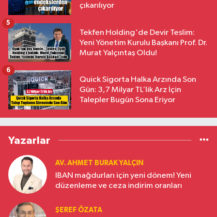
çıkarılıyor
5
Tekfen Holding'de Devir Teslim:
Yeni Yönetim Kurulu Başkanı Prof. Dr.
Murat Yalçıntaş Oldu!
6
Quick Sigorta Halka Arzında Son
Gün: 3,7 Milyar TL’lik Arz İçin
Talepler Bugün Sona Eriyor
Yazarlar
AV. AHMET BURAK YALÇIN
IBAN mağdurları için yeni dönem! Yeni
düzenleme ve ceza indirim oranları
ŞEREF ÖZATA