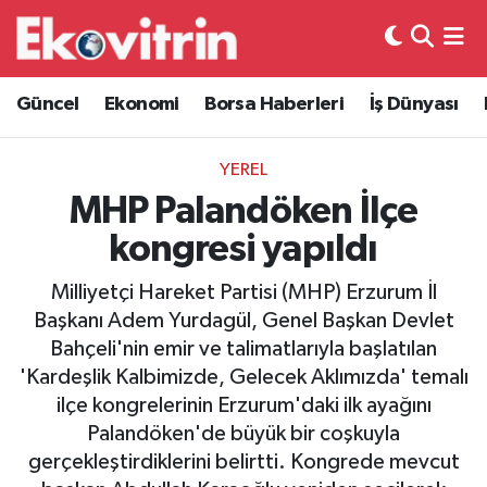
Güncel
Hava Durumu
Güncel
Ekonomi
Borsa Haberleri
İş Dünyası
Ekonomi
Trafik Durumu
YEREL
Borsa Haberleri
Süper Lig Puan Durumu ve Fikstür
MHP Palandöken İlçe
kongresi yapıldı
İş Dünyası
Tüm Manşetler
Milliyetçi Hareket Partisi (MHP) Erzurum İl
Lojistik
Son Dakika Haberleri
Başkanı Adem Yurdagül, Genel Başkan Devlet
Bahçeli'nin emir ve talimatlarıyla başlatılan
Otovitrin
Haber Arşivi
'Kardeşlik Kalbimizde, Gelecek Aklımızda' temalı
ilçe kongrelerinin Erzurum'daki ilk ayağını
Asayiş
Palandöken'de büyük bir coşkuyla
gerçekleştirdiklerini belirtti. Kongrede mevcut
Magazin