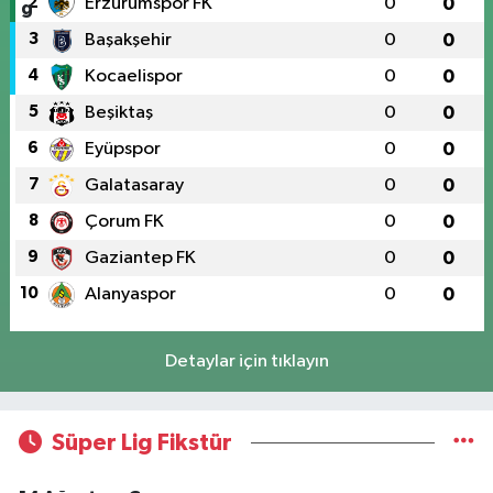
2
Erzurumspor FK
0
0
3
Başakşehir
0
0
4
Kocaelispor
0
0
5
Beşiktaş
0
0
6
Eyüpspor
0
0
7
Galatasaray
0
0
8
Çorum FK
0
0
9
Gaziantep FK
0
0
10
Alanyaspor
0
0
Detaylar için tıklayın
Süper Lig Fikstür