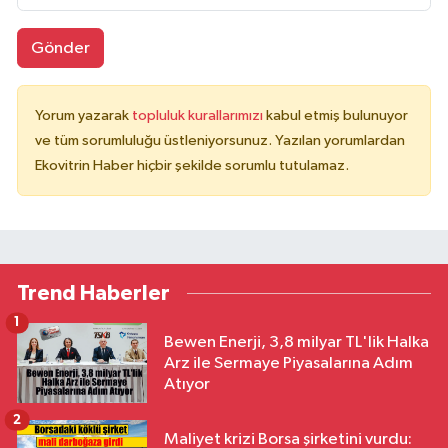
Gönder
Yorum yazarak
topluluk kurallarımızı
kabul etmiş bulunuyor
ve tüm sorumluluğu üstleniyorsunuz. Yazılan yorumlardan
Ekovitrin Haber hiçbir şekilde sorumlu tutulamaz.
Trend Haberler
1
Bewen Enerji, 3,8 milyar TL'lik Halka
Arz ile Sermaye Piyasalarına Adım
Atıyor
2
Maliyet krizi Borsa şirketini vurdu: