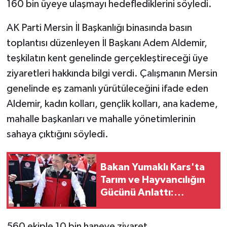
160 bin üyeye ulaşmayı hedeflediklerini söyledi.
AK Parti Mersin İl Başkanlığı binasında basın
toplantısı düzenleyen İl Başkanı Adem Aldemir,
teşkilatın kent genelinde gerçekleştireceği üye
ziyaretleri hakkında bilgi verdi. Çalışmanın Mersin
genelinde eş zamanlı yürütüleceğini ifade eden
Aldemir, kadın kolları, gençlik kolları, ana kademe,
mahalle başkanları ve mahalle yönetimlerinin
sahaya çıktığını söyledi.
Bakan Yumaklı Kars'ta
Tarım ve Hayvancılığın
Gücünü Anlattı:
Büyükbaş ve Küçükbaş
Varlığında Artış
560 ekiple 10 bin haneye ziyaret