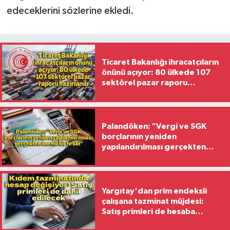
edeceklerini sözlerine ekledi.
Ticaret Bakanlığı ihracatçıların
önünü açıyor: 80 ülkede 107
sektörel pazar raporu
hazırlandı
Palandöken: "Vergi ve SGK
borçlarının yeniden
yapılandırılması gerçekten
önemli bir fırsat"
Yargıtay'dan prim endeksli
çalışana tazminat müjdesi:
Satış primleri de hesaba
katılacak