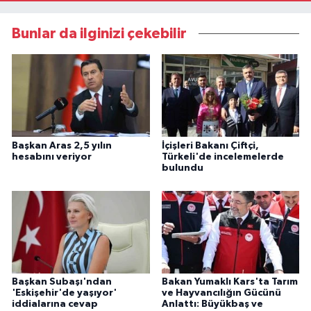
Bunlar da ilginizi çekebilir
Başkan Aras 2,5 yılın
İçişleri Bakanı Çiftçi,
hesabını veriyor
Türkeli'de incelemelerde
bulundu
Başkan Subaşı'ndan
Bakan Yumaklı Kars'ta Tarım
'Eskişehir'de yaşıyor'
ve Hayvancılığın Gücünü
iddialarına cevap
Anlattı: Büyükbaş ve