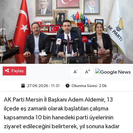
Gayrimenkul
Spor
Eğitim
Paylaş
-
+
A
A
27.06.2026 - 11:31
Okunma Süresi: 2 Dk
AK Parti Mersin İl Başkanı Adem Aldemir, 13
ilçede eş zamanlı olarak başlatılan çalışma
kapsamında 10 bin hanedeki parti üyelerinin
ziyaret edileceğini belirterek, yıl sonuna kadar