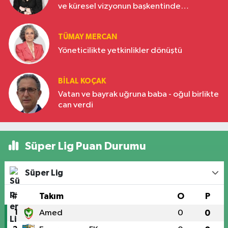
ve küresel vizyonun başkentinde
Türkiye’nin yükselen gücü
TÜMAY MERCAN
Yöneticilikte yetkinlikler dönüştü
BILAL KOÇAK
Vatan ve bayrak uğruna baba - oğul birlikte
can verdi
Süper Lig Puan Durumu
Süper Lig
#
Takım
O
P
1
Amed
0
0