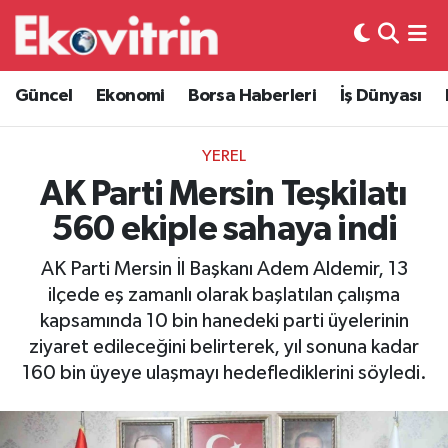
Güncel
Hava Durumu
Güncel
Ekonomi
Borsa Haberleri
İş Dünyası
Ekonomi
Trafik Durumu
YEREL
Borsa Haberleri
Süper Lig Puan Durumu ve Fikstür
AK Parti Mersin Teşkilatı
560 ekiple sahaya indi
İş Dünyası
Tüm Manşetler
AK Parti Mersin İl Başkanı Adem Aldemir, 13
Lojistik
Son Dakika Haberleri
ilçede eş zamanlı olarak başlatılan çalışma
kapsamında 10 bin hanedeki parti üyelerinin
Otovitrin
Haber Arşivi
ziyaret edileceğini belirterek, yıl sonuna kadar
160 bin üyeye ulaşmayı hedeflediklerini söyledi.
Asayiş
Magazin