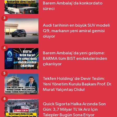
Barem Ambalaj’da konkordato
süreci
3
Audi tarihinin en büyük SUV modeli
Q9, markanın yeni amiral gemisi
oluyor
4
Barem Ambalaj’da yeni gelişme:
BARMA tüm BIST endekslerinden
çıkarılıyor
5
Tekfen Holding'de Devir Teslim:
Yeni Yönetim Kurulu Başkanı Prof. Dr.
Murat Yalçıntaş Oldu!
6
Quick Sigorta Halka Arzında Son
Gün: 3,7 Milyar TL’lik Arz İçin
Talepler Bugün Sona Eriyor