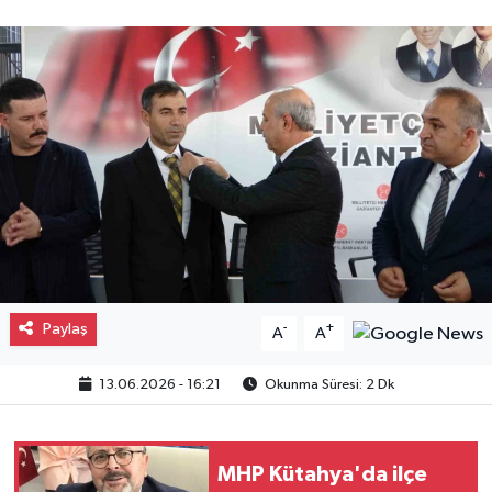
Gayrimenkul
Spor
Eğitim
Paylaş
-
+
A
A
13.06.2026 - 16:21
Okunma Süresi: 2 Dk
MHP Kütahya'da ilçe