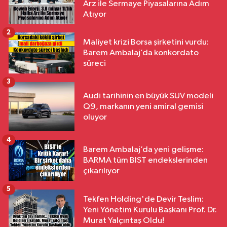
Arz ile Sermaye Piyasalarına Adım
Atıyor
2
Maliyet krizi Borsa şirketini vurdu:
Barem Ambalaj’da konkordato
süreci
3
Audi tarihinin en büyük SUV modeli
Q9, markanın yeni amiral gemisi
oluyor
4
Barem Ambalaj’da yeni gelişme:
BARMA tüm BIST endekslerinden
çıkarılıyor
5
Tekfen Holding'de Devir Teslim:
Yeni Yönetim Kurulu Başkanı Prof. Dr.
Murat Yalçıntaş Oldu!