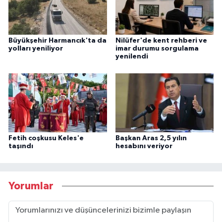
Büyükşehir Harmancık'ta da
Nilüfer'de kent rehberi ve
yolları yeniliyor
imar durumu sorgulama
yenilendi
Fetih coşkusu Keles'e
Başkan Aras 2,5 yılın
taşındı
hesabını veriyor
Yorumlar