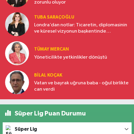
zorunlu oluyor
TUBA SARAÇOĞLU
Londra’dan notlar: Ticaretin, diplomasinin
ve küresel vizyonun başkentinde
Türkiye’nin yükselen gücü
TÜMAY MERCAN
Yöneticilikte yetkinlikler dönüştü
BILAL KOÇAK
Vatan ve bayrak uğruna baba - oğul birlikte
can verdi
Süper Lig Puan Durumu
Süper Lig