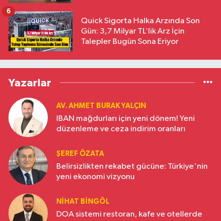
6
Quick Sigorta Halka Arzında Son
Gün: 3,7 Milyar TL’lik Arz İçin
Talepler Bugün Sona Eriyor
Yazarlar
AV. AHMET BURAK YALÇIN
IBAN mağdurları için yeni dönem! Yeni
düzenleme ve ceza indirim oranları
ŞEREF ÖZATA
Belirsizlikten rekabet gücüne: Türkiye'nin
yeni ekonomi vizyonu
NIHAT BINGÖL
DOA sistemi restoran, kafe ve otellerde