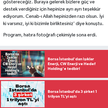
göstereceğiz. Buraya gelerek bizlere güç ve
destek verdiğiniz için hepinize ayrı ayrı teşekkür
ediyorum. Cenab-ı Allah hepinizden razı olsun. İyi
ki varsınız, iyi ki bizimle birliktesiniz' diye konuştu.
Program, hatıra fotoğrafı çekimiyle sona erdi.
Borsa İstanbul'dan Işıklar
Enerji, CW Enerji ve Hedef
Holding'e tedbir!
Borsa İstanbul’da 3 şirket 1
trilyon TL’yi aştı