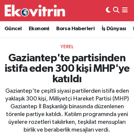
Güncel
Hava Durumu
Güncel
Ekonomi
Borsa Haberleri
İş Dünyası
Ekonomi
Trafik Durumu
YEREL
Borsa Haberleri
Süper Lig Puan Durumu ve Fikstür
Gaziantep'te partisinden
istifa eden 300 kişi MHP'ye
İş Dünyası
Tüm Manşetler
katıldı
Lojistik
Son Dakika Haberleri
Gaziantep'te çeşitli siyasi partilerden istifa eden
yaklaşık 300 kişi, Milliyetçi Hareket Partisi (MHP)
Otovitrin
Haber Arşivi
Gaziantep İl Başkanlığı binasında düzenlenen
törenle partiye katıldı. Katılım programında yeni
Asayiş
üyelere rozetleri takılırken, teşkilat mensupları
birlik ve beraberlik mesajları verdi.
Magazin