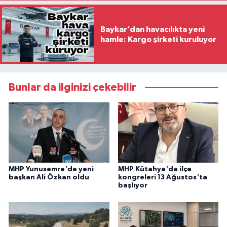
Baykar’dan havacılıkta yeni
hamle: Kargo şirketi kuruluyor
Bunlar da ilginizi çekebilir
MHP Yunusemre'de yeni
MHP Kütahya'da ilçe
başkan Ali Özkan oldu
kongreleri 13 Ağustos'ta
başlıyor