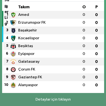
#
Takım
O
P
1
Amed
0
0
2
Erzurumspor FK
0
0
3
Başakşehir
0
0
4
Kocaelispor
0
0
5
Beşiktaş
0
0
6
Eyüpspor
0
0
7
Galatasaray
0
0
8
Çorum FK
0
0
9
Gaziantep FK
0
0
10
Alanyaspor
0
0
Detaylar için tıklayın