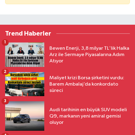
Trend Haberler
1
Bewen Enerji, 3,8 milyar TL'lik Halka
Arz ile Sermaye Piyasalarına Adım
Atıyor
2
Maliyet krizi Borsa şirketini vurdu:
Barem Ambalaj’da konkordato
süreci
3
Audi tarihinin en büyük SUV modeli
Q9, markanın yeni amiral gemisi
oluyor