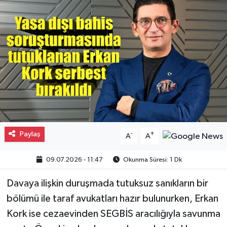
Gayrimenkul
Spor
Eğitim
Paylaş
-
+
A
A
09.07.2026 - 11:47
Okunma Süresi: 1 Dk
Davaya ilişkin duruşmada tutuksuz sanıkların bir
bölümü ile taraf avukatları hazır bulunurken, Erkan
Kork ise cezaevinden SEGBİS aracılığıyla savunma