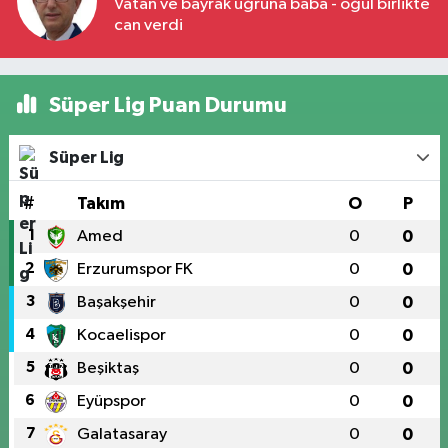
Vatan ve bayrak uğruna baba - oğul birlikte
can verdi
Süper Lig Puan Durumu
Süper Lig
#
Takım
O
P
1
Amed
0
0
2
Erzurumspor FK
0
0
3
Başakşehir
0
0
4
Kocaelispor
0
0
5
Beşiktaş
0
0
6
Eyüpspor
0
0
7
Galatasaray
0
0