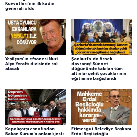
Kuvvetleri’nin ilk kadın
generali oldu
Yeşilçam’ın efsanesi Nuri
Şanlıurfa'da örnek
Alço Yeraltı dizisinde rol
davranış! Sünnet
alacak
düğününde takılan tüm
altınlar şehit çocuklarının
eğitimine bağışlandı
Kapalıçarşı esnafından
Etimesgut Belediye Başkanı
Bakan Kurum’a anlamlı jest:
Erdal Beşikçioğlu