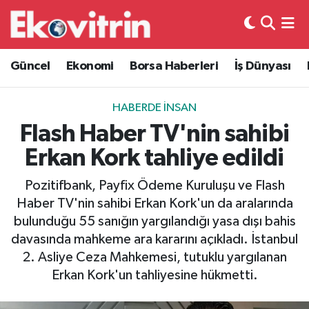
Güncel
Hava Durumu
Güncel
Ekonomi
Borsa Haberleri
İş Dünyası
Ekonomi
Trafik Durumu
HABERDE İNSAN
Borsa Haberleri
Süper Lig Puan Durumu ve Fikstür
Flash Haber TV'nin sahibi
Erkan Kork tahliye edildi
İş Dünyası
Tüm Manşetler
Pozitifbank, Payfix Ödeme Kuruluşu ve Flash
Lojistik
Son Dakika Haberleri
Haber TV'nin sahibi Erkan Kork'un da aralarında
bulunduğu 55 sanığın yargılandığı yasa dışı bahis
Otovitrin
Haber Arşivi
davasında mahkeme ara kararını açıkladı. İstanbul
2. Asliye Ceza Mahkemesi, tutuklu yargılanan
Asayiş
Erkan Kork'un tahliyesine hükmetti.
Magazin