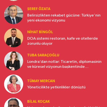
ŞEREF ÖZATA
Belirsizlikten rekabet gücüne: Türkiye'nin
yeni ekonomi vizyonu
NIHAT BINGÖL
DOA sistemi restoran, kafe ve otellerde
zorunlu oluyor
TUBA SARAÇOĞLU
Londra’dan notlar: Ticaretin, diplomasinin
ve küresel vizyonun başkentinde
Türkiye’nin yükselen gücü
TÜMAY MERCAN
Yöneticilikte yetkinlikler dönüştü
BILAL KOÇAK