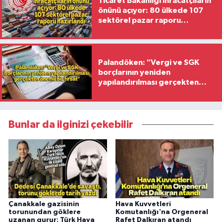
Ticaret Bakanlığı ihracatçıların
önünü açıyor: 80 ülkede 107
sektörel pazar raporu
hazırlandı
Palandöken: "Vergi ve SGK
borçlarının yeniden
yapılandırılması gerçekten
önemli bir fırsat"
Bunlar da ilginizi çekebilir
Çanakkale gazisinin
Hava Kuvvetleri
torunundan göklere
Komutanlığı'na Orgeneral
uzanan gurur: Türk Hava
Rafet Dalkıran atandı