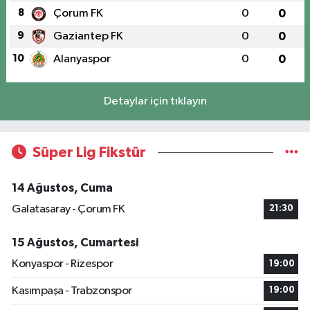
8
Çorum FK
0
0
9
Gaziantep FK
0
0
10
Alanyaspor
0
0
Detaylar için tıklayın
Süper Lig Fikstür
14 Ağustos, Cuma
Galatasaray - Çorum FK
21:30
15 Ağustos, Cumartesi
Konyaspor - Rizespor
19:00
Kasımpaşa - Trabzonspor
19:00