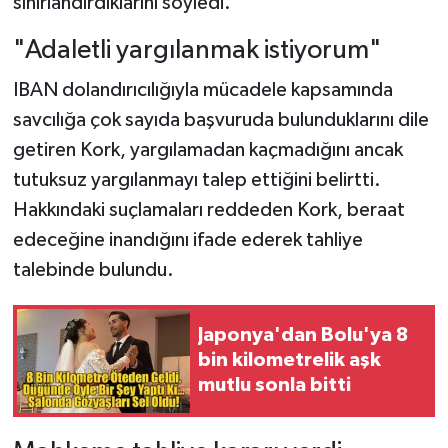
sınırlandırdıklarını söyledi.
"Adaletli yargılanmak istiyorum"
IBAN dolandırıcılığıyla mücadele kapsamında
savcılığa çok sayıda başvuruda bulunduklarını dile
getiren Kork, yargılamadan kaçmadığını ancak
tutuksuz yargılanmayı talep ettiğini belirtti.
Hakkındaki suçlamaları reddeden Kork, beraat
edeceğine inandığını ifade ederek tahliye
talebinde bulundu.
Japonya'dan Bolu'ya 8
bin kilometrelik aşk
mutlu sonla bitti