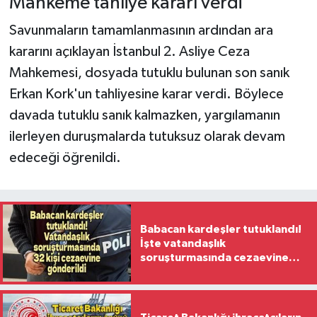
Mahkeme tahliye kararı verdi
Savunmaların tamamlanmasının ardından ara
kararını açıklayan İstanbul 2. Asliye Ceza
Mahkemesi, dosyada tutuklu bulunan son sanık
Erkan Kork'un tahliyesine karar verdi. Böylece
davada tutuklu sanık kalmazken, yargılamanın
ilerleyen duruşmalarda tutuksuz olarak devam
edeceği öğrenildi.
Babacan kardeşler tutuklandı!
İşte vatandaşlık
soruşturmasında cezaevine
gönderilen 32 isim