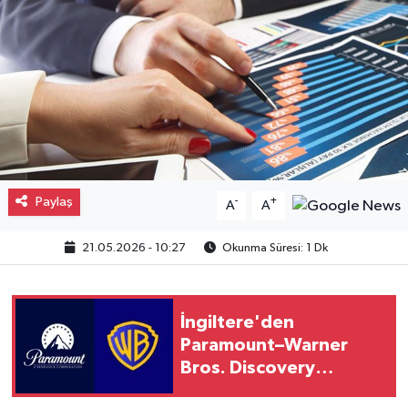
Gayrimenkul
Spor
Eğitim
Paylaş
-
+
A
A
21.05.2026 - 10:27
Okunma Süresi: 1 Dk
İngiltere'den
Paramount–Warner
Bros. Discovery
anlaşmasına onay