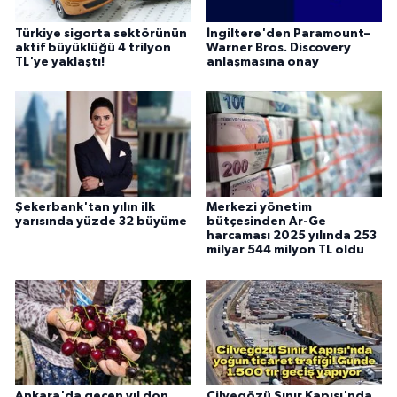
Türkiye sigorta sektörünün
İngiltere'den Paramount–
aktif büyüklüğü 4 trilyon
Warner Bros. Discovery
TL'ye yaklaştı!
anlaşmasına onay
Şekerbank'tan yılın ilk
Merkezi yönetim
yarısında yüzde 32 büyüme
bütçesinden Ar-Ge
harcaması 2025 yılında 253
milyar 544 milyon TL oldu
Ankara'da geçen yıl don
Cilvegözü Sınır Kapısı'nda