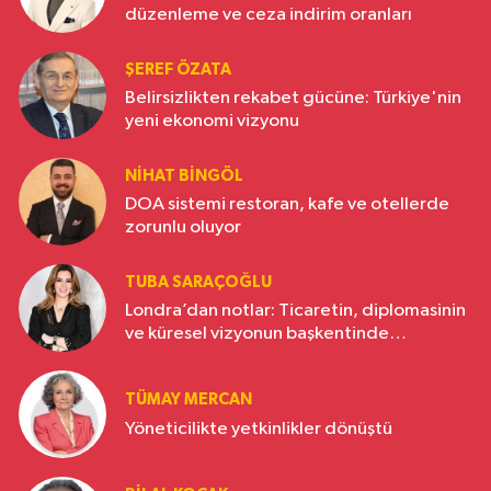
düzenleme ve ceza indirim oranları
ŞEREF ÖZATA
Belirsizlikten rekabet gücüne: Türkiye'nin
yeni ekonomi vizyonu
NIHAT BINGÖL
DOA sistemi restoran, kafe ve otellerde
zorunlu oluyor
TUBA SARAÇOĞLU
Londra’dan notlar: Ticaretin, diplomasinin
ve küresel vizyonun başkentinde
Türkiye’nin yükselen gücü
TÜMAY MERCAN
Yöneticilikte yetkinlikler dönüştü