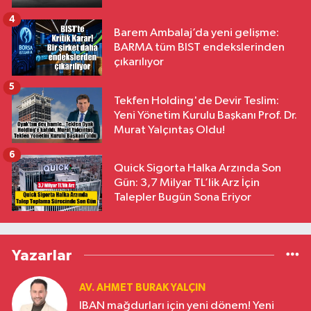
4
Barem Ambalaj’da yeni gelişme:
BARMA tüm BIST endekslerinden
çıkarılıyor
5
Tekfen Holding'de Devir Teslim:
Yeni Yönetim Kurulu Başkanı Prof. Dr.
Murat Yalçıntaş Oldu!
6
Quick Sigorta Halka Arzında Son
Gün: 3,7 Milyar TL’lik Arz İçin
Talepler Bugün Sona Eriyor
Yazarlar
AV. AHMET BURAK YALÇIN
IBAN mağdurları için yeni dönem! Yeni