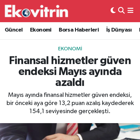
Güncel
Hava Durumu
Güncel
Ekonomi
Borsa Haberleri
İş Dünyası
Ekonomi
Trafik Durumu
EKONOMI
Borsa Haberleri
Süper Lig Puan Durumu ve Fikstür
Finansal hizmetler güven
endeksi Mayıs ayında
İş Dünyası
Tüm Manşetler
azaldı
Lojistik
Son Dakika Haberleri
Mayıs ayında finansal hizmetler güven endeksi,
bir önceki aya göre 13,2 puan azalış kaydederek
Otovitrin
Haber Arşivi
154,1 seviyesinde gerçekleşti.
Asayiş
Magazin