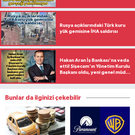
Rusya açıklarındaki Türk kuru
yük gemisine İHA saldırısı
Hakan Aran İş Bankası'na veda
etti! Şişecam'ın Yönetim Kurulu
Başkanı oldu, yeni genel müdür
belli oldu
Bunlar da ilginizi çekebilir