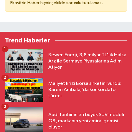
Ekovitrin Haber hiçbir şekilde sorumlu tutulamaz.
Trend Haberler
1
Bewen Enerji, 3,8 milyar TL'lik Halka
Arz ile Sermaye Piyasalarına Adım
Atıyor
2
Maliyet krizi Borsa şirketini vurdu:
Barem Ambalaj’da konkordato
süreci
3
Audi tarihinin en büyük SUV modeli
Q9, markanın yeni amiral gemisi
oluyor