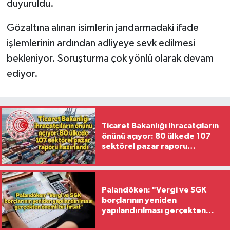
duyuruldu.
Gözaltına alınan isimlerin jandarmadaki ifade
işlemlerinin ardından adliyeye sevk edilmesi
bekleniyor. Soruşturma çok yönlü olarak devam
ediyor.
Ticaret Bakanlığı ihracatçıların
önünü açıyor: 80 ülkede 107
sektörel pazar raporu
hazırlandı
Palandöken: "Vergi ve SGK
borçlarının yeniden
yapılandırılması gerçekten
önemli bir fırsat"