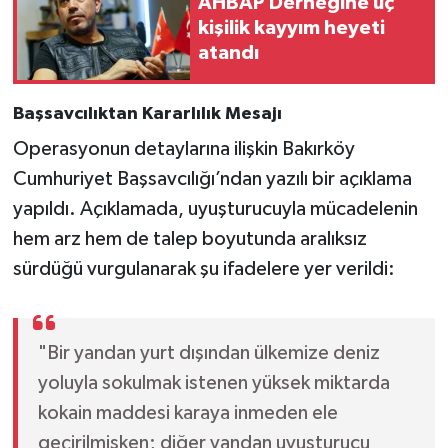
AHBAP Derneğine üç
kişilik kayyım heyeti
atandı
Başsavcılıktan Kararlılık Mesajı
Operasyonun detaylarına ilişkin Bakırköy
Cumhuriyet Başsavcılığı’ndan yazılı bir açıklama
yapıldı. Açıklamada, uyuşturucuyla mücadelenin
hem arz hem de talep boyutunda aralıksız
sürdüğü vurgulanarak şu ifadelere yer verildi:
"Bir yandan yurt dışından ülkemize deniz
yoluyla sokulmak istenen yüksek miktarda
kokain maddesi karaya inmeden ele
geçirilmişken; diğer yandan uyuşturucu