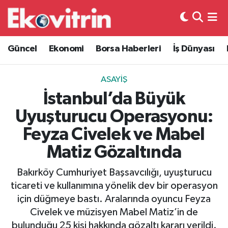
Güncel
Hava Durumu
Güncel
Ekonomi
Borsa Haberleri
İş Dünyası
Ekonomi
Trafik Durumu
ASAYIŞ
Borsa Haberleri
Süper Lig Puan Durumu ve Fikstür
İstanbul’da Büyük
Uyuşturucu Operasyonu:
İş Dünyası
Tüm Manşetler
Feyza Civelek ve Mabel
Lojistik
Son Dakika Haberleri
Matiz Gözaltında
Otovitrin
Haber Arşivi
Bakırköy Cumhuriyet Başsavcılığı, uyuşturucu
ticareti ve kullanımına yönelik dev bir operasyon
Asayiş
için düğmeye bastı. Aralarında oyuncu Feyza
Civelek ve müzisyen Mabel Matiz’in de
Magazin
bulunduğu 25 kişi hakkında gözaltı kararı verildi.