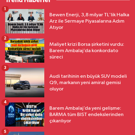
Trend Haberler
1
Bewen Enerji, 3,8 milyar TL'lik Halka
Arz ile Sermaye Piyasalarına Adım
Atıyor
2
Maliyet krizi Borsa şirketini vurdu:
Barem Ambalaj’da konkordato
süreci
3
Audi tarihinin en büyük SUV modeli
Q9, markanın yeni amiral gemisi
oluyor
4
Barem Ambalaj’da yeni gelişme:
BARMA tüm BIST endekslerinden
çıkarılıyor
5