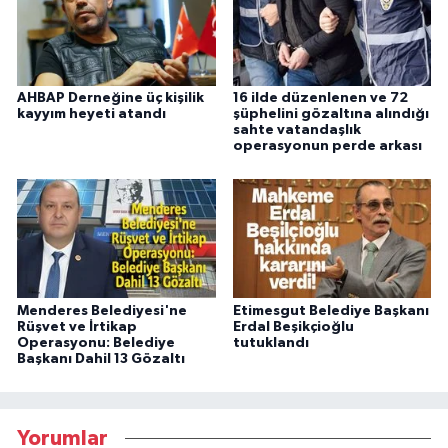
AHBAP Derneğine üç kişilik
16 ilde düzenlenen ve 72
kayyım heyeti atandı
şüphelini gözaltına alındığı
sahte vatandaşlık
operasyonun perde arkası
Menderes Belediyesi'ne
Etimesgut Belediye Başkanı
Rüşvet ve İrtikap
Erdal Beşikçioğlu
Operasyonu: Belediye
tutuklandı
Başkanı Dahil 13 Gözaltı
Yorumlar