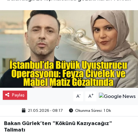
Gayrimenkul
Spor
Eğitim
Paylaş
-
+
A
A
21.05.2026 - 08:17
Okunma Süresi: 1 Dk
Bakan Gürlek’ten "Kökünü Kazıyacağız"
Talimatı