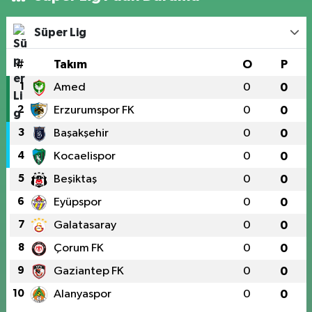
Süper Lig
#
Takım
O
P
1
Amed
0
0
2
Erzurumspor FK
0
0
3
Başakşehir
0
0
4
Kocaelispor
0
0
5
Beşiktaş
0
0
6
Eyüpspor
0
0
7
Galatasaray
0
0
8
Çorum FK
0
0
9
Gaziantep FK
0
0
10
Alanyaspor
0
0