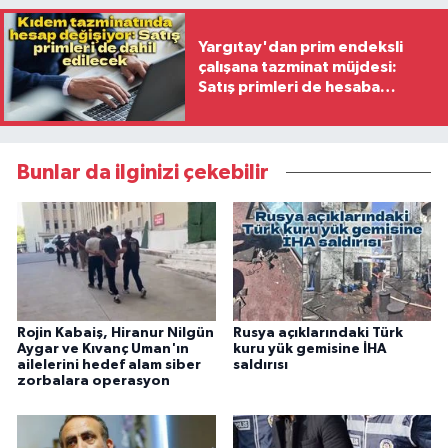
Yargıtay'dan prim endeksli
çalışana tazminat müjdesi:
Satış primleri de hesaba
katılacak
Bunlar da ilginizi çekebilir
Rojin Kabaiş, Hiranur Nilgün
Rusya açıklarındaki Türk
Aygar ve Kıvanç Uman'ın
kuru yük gemisine İHA
ailelerini hedef alam siber
saldırısı
zorbalara operasyon