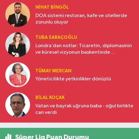
NIHAT BINGÖL
DOA sistemi restoran, kafe ve otellerde
zorunlu oluyor
TUBA SARAÇOĞLU
Londra’dan notlar: Ticaretin, diplomasinin
ve küresel vizyonun başkentinde
Türkiye’nin yükselen gücü
TÜMAY MERCAN
Yöneticilikte yetkinlikler dönüştü
BILAL KOÇAK
Vatan ve bayrak uğruna baba - oğul birlikte
can verdi
Süper Lig Puan Durumu