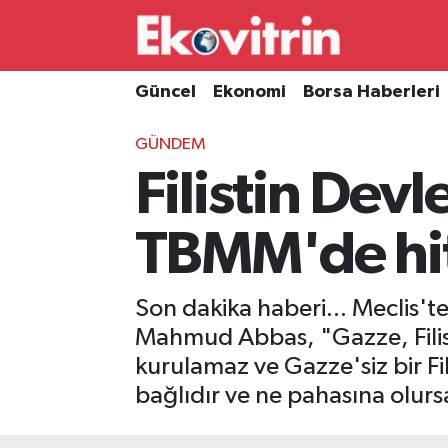
Güncel
Hava Durumu
Güncel
Ekonomi
Borsa Haberleri
Ekonomi
Trafik Durumu
GÜNDEM
Filistin De
Borsa Haberleri
Süper Lig Puan Durumu ve Fikstür
İş Dünyası
Tüm Manşetler
TBMM'de hit
Lojistik
Son Dakika Haberleri
Son dakika haberi... Meclis'te
Otovitrin
Haber Arşivi
Mahmud Abbas, "Gazze, Filisti
kurulamaz ve Gazze'siz bir Fi
Asayiş
bağlıdır ve ne pahasına olursa
Magazin