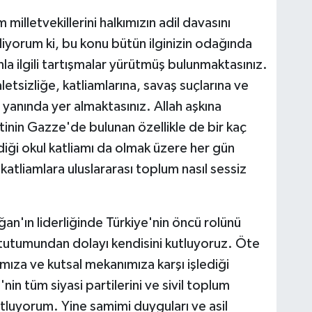
milletvekillerini halkımızın adil davasını
iyorum ki, bu konu bütün ilginizin odağında
a ilgili tartışmalar yürütmüş bulunmaktasınız.
daletsizliğe, katliamlarına, savaş suçlarına ve
rin yanında yer almaktasınız. Allah aşkına
tinin Gazze'de bulunan özellikle de bir kaç
diği okul katliamı da olmak üzere her gün
katliamlara uluslararası toplum nasıl sessiz
'ın liderliğinde Türkiye'nin öncü rolünü
li tutumundan dolayı kendisini kutluyoruz. Öte
ımıza ve kutsal mekanımıza karşı işlediği
in tüm siyasi partilerini ve sivil toplum
utluyorum. Yine samimi duyguları ve asil