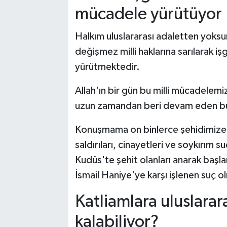
mücadele yürütüyor
Halkım uluslararası adaletten yoksun
değişmez milli haklarına sarılarak işg
yürütmektedir.
Allah'ın bir gün bu milli mücadelemi
uzun zamandan beri devam eden bu 
Konuşmama on binlerce şehidimize r
saldırıları, cinayetleri ve soykırım
Kudüs'te şehit olanları anarak başl
İsmail Haniye'ye karşı işlenen suç o
Katliamlara uluslarar
kalabiliyor?