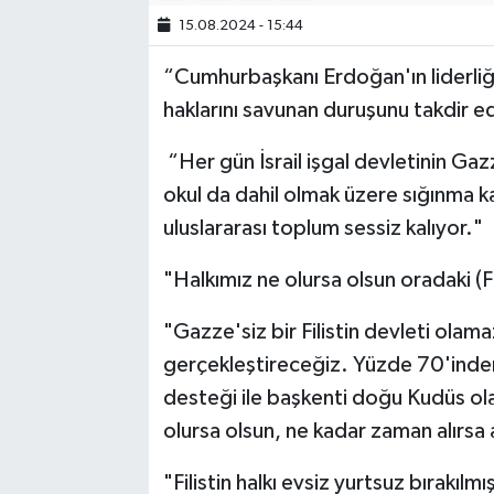
15.08.2024 - 15:44
“Cumhurbaşkanı Erdoğan'ın liderliğin
haklarını savunan duruşunu takdir e
“Her gün İsrail işgal devletinin Gaz
okul da dahil olmak üzere sığınma ka
uluslararası toplum sessiz kalıyor."
"Halkımız ne olursa olsun oradaki (Fi
"Gazze'siz bir Filistin devleti olama
gerçekleştireceğiz. Yüzde 70'inden
desteği ile başkenti doğu Kudüs ol
olursa olsun, ne kadar zaman alırsa 
"Filistin halkı evsiz yurtsuz bırakıl