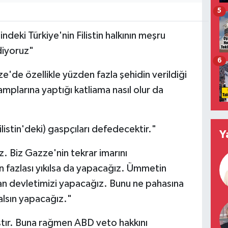
5
deki Türkiye'nin Filistin halkının meşru
diyoruz"
6
ze'de özellikle yüzden fazla şehidin verildiği
mplarına yaptığı katliama nasıl olur da
listin'deki) gaspçıları defedecektir."
Y
z. Biz Gazze'nin tekrar imarını
 fazlası yıkılsa da yapacağız. Ümmetin
an devletimizi yapacağız. Bunu ne pahasına
alsın yapacağız."
mıştır. Buna rağmen ABD veto hakkını