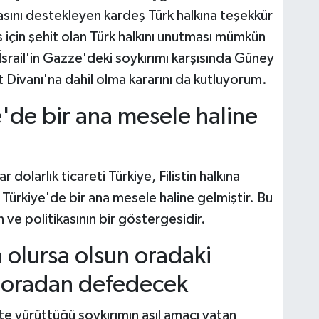
davasını destekleyen kardeş Türk halkına teşekkür
 için şehit olan Türk halkını unutması mümkün
 İsrail'in Gazze'deki soykırımı karşısında Güney
t Divanı'na dahil olma kararını da kutluyorum.
ye'de bir ana mesele haline
r dolarlık ticareti Türkiye, Filistin halkına
ı Türkiye'de bir ana mesele haline gelmiştir. Bu
ın ve politikasının bir göstergesidir.
 olursa olsun oradaki
ri oradan defedecek
'te yürüttüğü soykırımın asıl amacı vatan