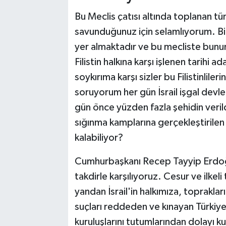
Bu Meclis çatısı altında toplanan tüm 
savunduğunuz için selamlıyorum. Bil
yer almaktadır ve bu mecliste bununl
Filistin halkına karşı işlenen tarihi a
soykırıma karşı sizler bu Filistinlile
soruyorum her gün İsrail işgal devle
gün önce yüzden fazla şehidin veril
sığınma kamplarına gerçekleştirilen 
kalabiliyor?
Cumhurbaşkanı Recep Tayyip Erdoğan
takdirle karşılıyoruz. Cesur ve ilke
yandan İsrail'in halkımıza, topraklar
suçları reddeden ve kınayan Türkiye'n
kuruluşlarını tutumlarından dolayı k