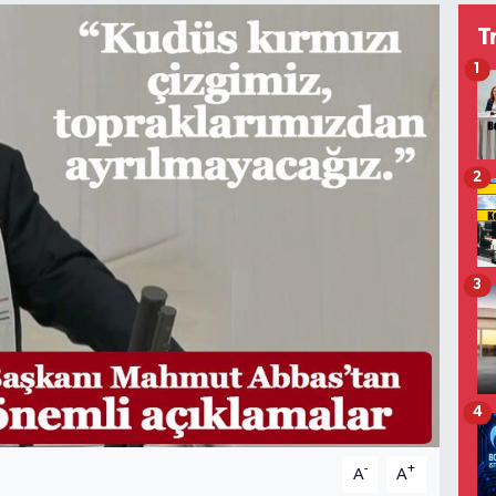
T
1
2
3
4
-
+
A
A