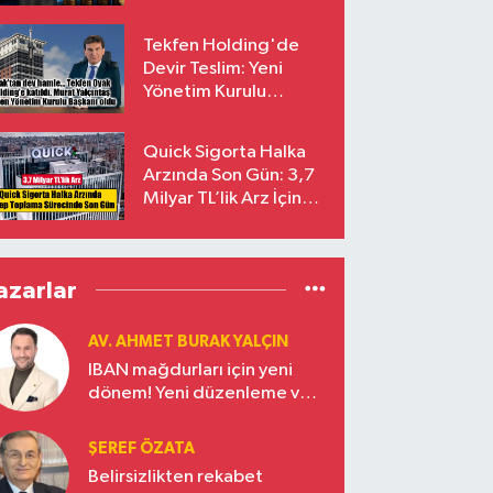
endekslerinden
çıkarılıyor
Tekfen Holding'de
Devir Teslim: Yeni
Yönetim Kurulu
Başkanı Prof. Dr. Murat
Yalçıntaş Oldu!
Quick Sigorta Halka
Arzında Son Gün: 3,7
Milyar TL’lik Arz İçin
Talepler Bugün Sona
Eriyor
azarlar
AV. AHMET BURAK YALÇIN
IBAN mağdurları için yeni
dönem! Yeni düzenleme ve
ceza indirim oranları
ŞEREF ÖZATA
Belirsizlikten rekabet