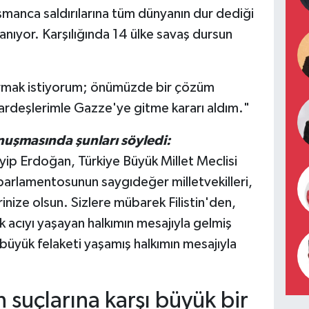
düşmanca saldırılarına tüm dünyanın dur dediği
anıyor. Karşılığında 14 ülke savaş dursun
yurmak istiyorum; önümüzde bir çözüm
i kardeşlerimle Gazze'ye gitme kararı aldım."
onuşmasında şunları söyledi:
p Erdoğan, Türkiye Büyük Millet Meclisi
arlamentosunun saygıdeğer milletvekilleri,
rinize olsun. Sizlere mübarek Filistin'den,
 acıyı yaşayan halkımın mesajıyla gelmiş
yük felaketi yaşamış halkımın mesajıyla
in suçlarına karşı büyük bir