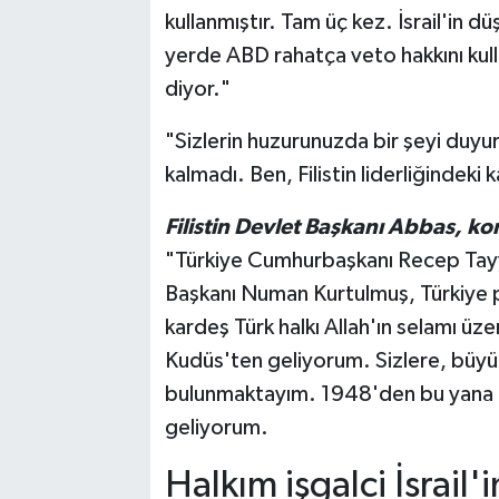
kullanmıştır. Tam üç kez. İsrail'in 
yerde ABD rahatça veto hakkını kull
diyor."
"Sizlerin huzurunuzda bir şeyi du
kalmadı. Ben, Filistin liderliğindek
Filistin Devlet Başkanı Abbas, k
"Türkiye Cumhurbaşkanı Recep Tayyi
Başkanı Numan Kurtulmuş, Türkiye p
kardeş Türk halkı Allah'ın selamı üze
Kudüs'ten geliyorum. Sizlere, büyük
bulunmaktayım. 1948'den bu yana bü
geliyorum.
Halkım işgalci İsrail'