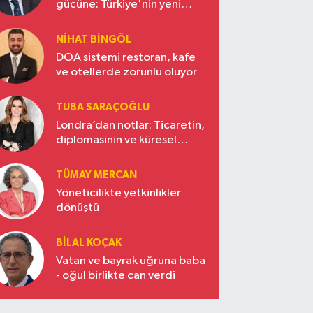
gücüne: Türkiye'nin yeni
ekonomi vizyonu
NIHAT BINGÖL
DOA sistemi restoran, kafe
ve otellerde zorunlu oluyor
TUBA SARAÇOĞLU
Londra’dan notlar: Ticaretin,
diplomasinin ve küresel
vizyonun başkentinde
Türkiye’nin yükselen gücü
TÜMAY MERCAN
Yöneticilikte yetkinlikler
dönüştü
BILAL KOÇAK
Vatan ve bayrak uğruna baba
- oğul birlikte can verdi