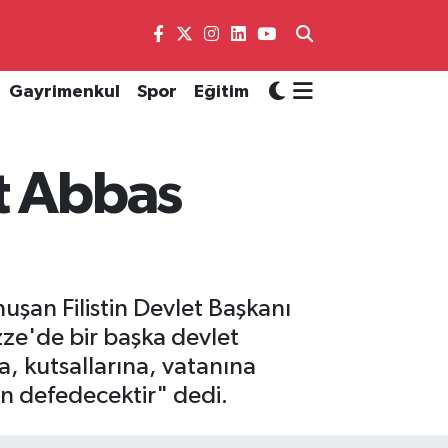
Gayrimenkul
Spor
Eğitim
t Abbas
uşan Filistin Devlet Başkanı
zze'de bir başka devlet
a, kutsallarına, vatanına
an defedecektir" dedi.