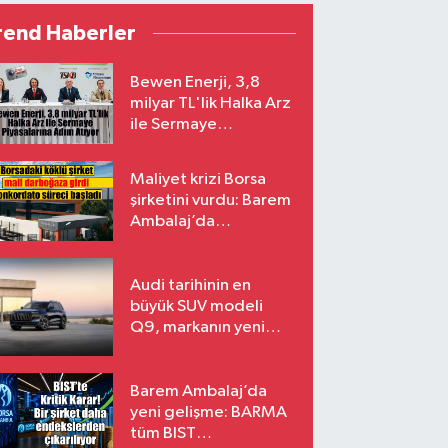
rend Haberler
Bewen Enerji, 3,8
milyar TL'lik Halka Arz
ile Sermaye
Piyasalarına Adım
Atıyor
Maliyet krizi Borsa
şirketini vurdu: Barem
Ambalaj’da
konkordato süreci
Audi tarihinin en
büyük SUV modeli
Q9, markanın yeni
amiral gemisi oluyor
Barem Ambalaj’da
yeni gelişme: BARMA
tüm BIST