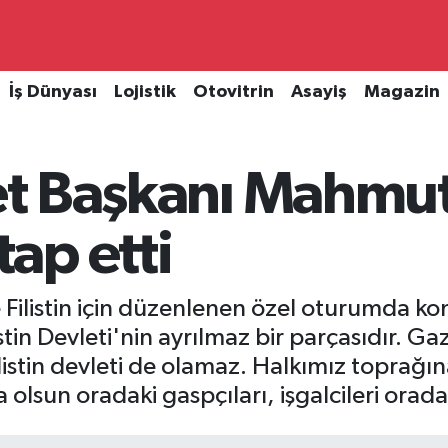
İş Dünyası
Lojistik
Otovitrin
Asayiş
Magazin
vlet Başkanı Mahmu
ap etti
 Filistin için düzenlenen özel oturumda kon
n Devleti'nin ayrılmaz bir parçasıdır. Ga
listin devleti de olamaz. Halkımız toprağın
 olsun oradaki gaspçıları, işgalcileri orad