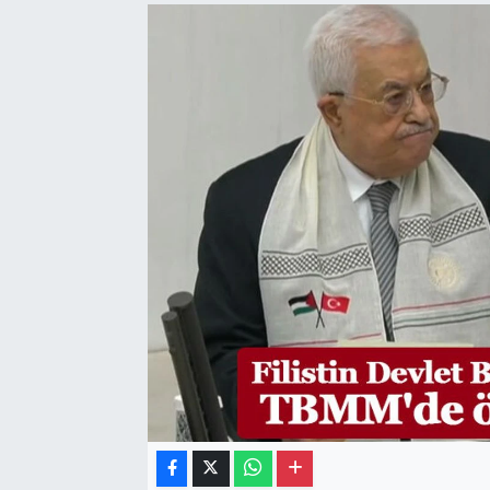
Gayrimenkul
Spor
Eğitim