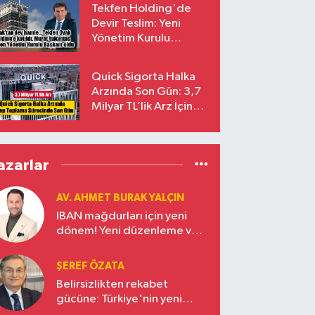
Tekfen Holding'de
Devir Teslim: Yeni
Yönetim Kurulu
Başkanı Prof. Dr. Murat
Yalçıntaş Oldu!
Quick Sigorta Halka
Arzında Son Gün: 3,7
Milyar TL’lik Arz İçin
Talepler Bugün Sona
Eriyor
azarlar
AV. AHMET BURAK YALÇIN
IBAN mağdurları için yeni
dönem! Yeni düzenleme ve
ceza indirim oranları
ŞEREF ÖZATA
Belirsizlikten rekabet
gücüne: Türkiye'nin yeni
ekonomi vizyonu