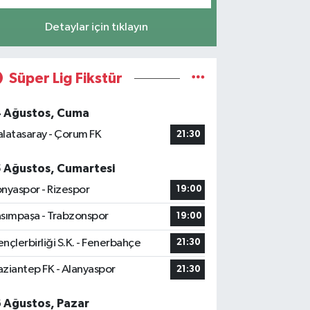
Detaylar için tıklayın
Süper Lig Fikstür
4 Ağustos, Cuma
latasaray - Çorum FK
21:30
5 Ağustos, Cumartesi
nyaspor - Rizespor
19:00
sımpaşa - Trabzonspor
19:00
nçlerbirliği S.K. - Fenerbahçe
21:30
ziantep FK - Alanyaspor
21:30
6 Ağustos, Pazar