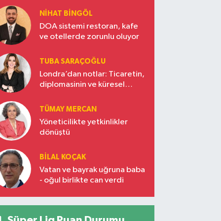
NIHAT BINGÖL
DOA sistemi restoran, kafe
ve otellerde zorunlu oluyor
TUBA SARAÇOĞLU
Londra’dan notlar: Ticaretin,
diplomasinin ve küresel
vizyonun başkentinde
Türkiye’nin yükselen gücü
TÜMAY MERCAN
Yöneticilikte yetkinlikler
dönüştü
BILAL KOÇAK
Vatan ve bayrak uğruna baba
- oğul birlikte can verdi
Süper Lig Puan Durumu