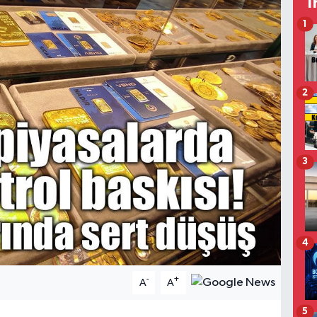
T
1
2
3
4
-
+
A
A
5