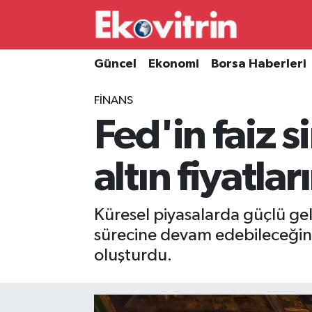
Güncel
Hava Durumu
Güncel
Ekonomi
Borsa Haberleri
Ekonomi
Trafik Durumu
FINANS
Fed'in faiz s
Borsa Haberleri
Süper Lig Puan Durumu ve Fikstür
İş Dünyası
Tüm Manşetler
altın fiyatlar
Lojistik
Son Dakika Haberleri
Küresel piyasalarda güçlü gel
Otovitrin
Haber Arşivi
sürecine devam edebileceğine 
oluşturdu.
Asayiş
Magazin