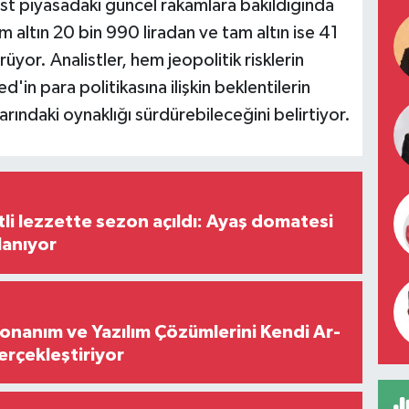
est piyasadaki güncel rakamlara bakıldığında
m altın 20 bin 990 liradan ve tam altın ise 41
üyor. Analistler, hem jeopolitik risklerin
'in para politikasına ilişkin beklentilerin
rındaki oynaklığı sürdürebileceğini belirtiyor.
tli lezzette sezon açıldı: Ayaş domatesi
lanıyor
Donanım ve Yazılım Çözümlerini Kendi Ar-
Gerçekleştiriyor