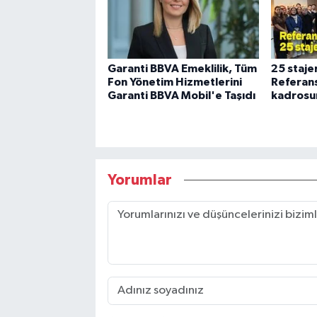
Garanti BBVA Emeklilik, Tüm
25 stajer
Fon Yönetim Hizmetlerini
Referans
Garanti BBVA Mobil'e Taşıdı
kadrosun
Yorumlar