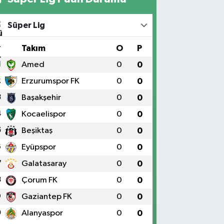
Süper Lig
#
Takım
O
P
1
Amed
0
0
2
Erzurumspor FK
0
0
3
Başakşehir
0
0
4
Kocaelispor
0
0
5
Beşiktaş
0
0
6
Eyüpspor
0
0
7
Galatasaray
0
0
8
Çorum FK
0
0
9
Gaziantep FK
0
0
0
Alanyaspor
0
0