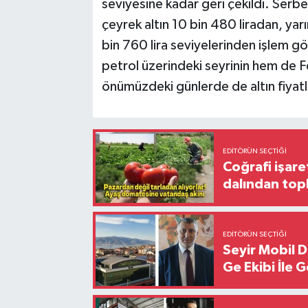
seviyesine kadar geri çekildi. Serb
çeyrek altın 10 bin 480 liradan, yarı
bin 760 lira seviyelerinden işlem gör
petrol üzerindeki seyrinin hem de Fed
önümüzdeki günlerde de altın fiyatla
EDITÖRÜN SEÇTIĞI
Coğrafi işare
dalından top
EDITÖRÜN SEÇTIĞI
Seyir Mobil 
Ge Ekibi İle 