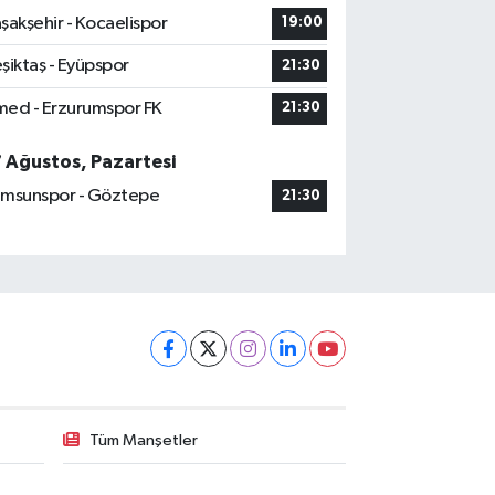
şakşehir - Kocaelispor
19:00
şiktaş - Eyüpspor
21:30
ed - Erzurumspor FK
21:30
7 Ağustos, Pazartesi
msunspor - Göztepe
21:30
Tüm Manşetler