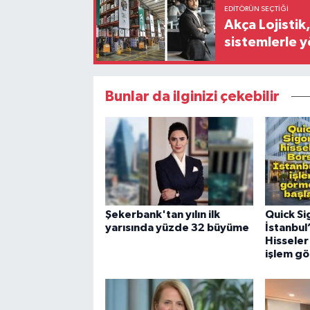
EDITÖRÜN SEÇTIĞI
Akça Lojistik
sistemlerle 
Bunlar da ilginizi çekebilir
Şekerbank'tan yılın ilk
Quick Si
yarısında yüzde 32 büyüme
İstanbul
Hisseler
işlem g