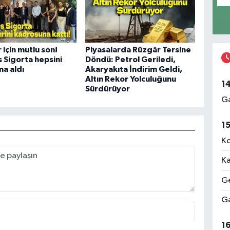
 için mutlu son!
Piyasalarda Rüzgâr Tersine
 Sigorta hepsini
Döndü: Petrol Geriledi,
a aldı
Akaryakıta İndirim Geldi,
Altın Rekor Yolculuğunu
1
Sürdürüyor
Ga
1
Ko
Ka
Ge
Ga
1