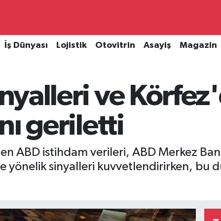
İş Dünyası
Lojistik
Otovitrin
Asayiş
Magazin
inyalleri ve Körfez
ını geriletti
en ABD istihdam verileri, ABD Merkez Banka
yönelik sinyalleri kuvvetlendirirken, bu 