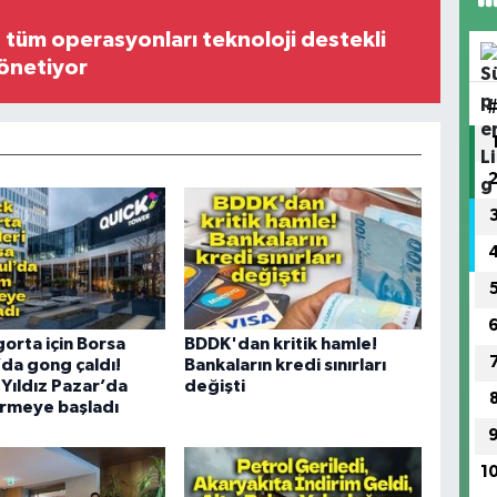
, tüm operasyonları teknoloji destekli
yönetiyor
gorta için Borsa
BDDK'dan kritik hamle!
’da gong çaldı!
Bankaların kredi sınırları
 Yıldız Pazar’da
değişti
örmeye başladı
1