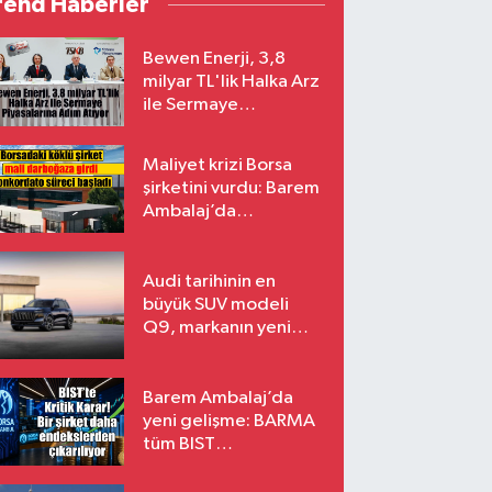
rend Haberler
Bewen Enerji, 3,8
milyar TL'lik Halka Arz
ile Sermaye
Piyasalarına Adım
Atıyor
Maliyet krizi Borsa
şirketini vurdu: Barem
Ambalaj’da
konkordato süreci
Audi tarihinin en
büyük SUV modeli
Q9, markanın yeni
amiral gemisi oluyor
Barem Ambalaj’da
yeni gelişme: BARMA
tüm BIST
endekslerinden
çıkarılıyor