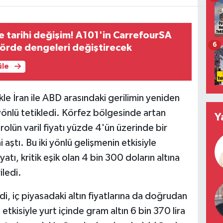
tarihi değişim! A101'in CarrefourSA
6
örde dengeleri değiştirecek
üle
e İran ile ABD arasındaki gerilimin yeniden
 yönlü tetikledi. Körfez bölgesinde artan
Y
trolün varil fiyatı yüzde 4'ün üzerinde bir
aştı. Bu iki yönlü gelişmenin etkisiyle
yatı, kritik eşik olan 4 bin 300 doların altına
iledi.
i, iç piyasadaki altın fiyatlarına da doğrudan
etkisiyle yurt içinde gram altın 6 bin 370 lira