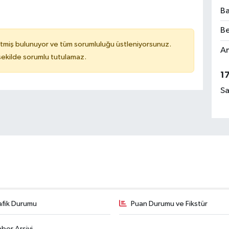
Ba
Be
tmiş bulunuyor ve tüm sorumluluğu üstleniyorsunuz.
Am
 şekilde sorumlu tutulamaz.
1
Sa
afik Durumu
Puan Durumu ve Fikstür
ber Arşivi