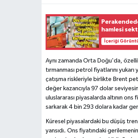
Perakendede 
hamlesi sekt
İçeriği Görünt
Aynı zamanda Orta Doğu'da, özellikl
tırmanması petrol fiyatlarını yukarı
çatışma riskleriyle birlikte Brent pe
değer kazancıyla 97 dolar seviyesini 
uluslararası piyasalarda altının ons fi
sarkarak 4 bin 293 dolara kadar ger
Küresel piyasalardaki bu düşüş trend
yansıdı. Ons fiyatındaki gerilemenin 