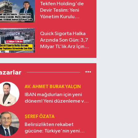
Tekfen Holding'de
Devir Teslim: Yeni
Yönetim Kurulu
Başkanı Prof. Dr. Murat
Yalçıntaş Oldu!
Quick Sigorta Halka
Arzında Son Gün: 3,7
Milyar TL’lik Arz İçin
Talepler Bugün Sona
Eriyor
azarlar
AV. AHMET BURAK YALÇIN
IBAN mağdurları için yeni
dönem! Yeni düzenleme ve
ceza indirim oranları
ŞEREF ÖZATA
Belirsizlikten rekabet
gücüne: Türkiye'nin yeni
ekonomi vizyonu