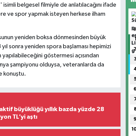
isimli belgesel filmiyle de anlatılacağını ifade
ere ve spor yapmak isteyen herkese ilham
usunun yeniden boksa dönmesinden büyük
3 yıl sonra yeniden spora başlaması hepimizi
 yapılabileceğini göstermesi açısından
ünya şampiyonu olduysa, veteranlarda da
e konuştu.
aktif büyüklüğü yıllık bazda yüzde 28
,8 trilyon TL’yi aştı
1