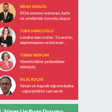
NIHAT BINGÖL
DOA sistemi restoran, kafe
ve otellerde zorunlu oluyor
TUBA SARAÇOĞLU
Londra’dan notlar: Ticaretin,
diplomasinin ve küresel
vizyonun başkentinde
Türkiye’nin yükselen gücü
TÜMAY MERCAN
Yöneticilikte yetkinlikler
dönüştü
BILAL KOÇAK
Vatan ve bayrak uğruna baba
- oğul birlikte can verdi
Süper Lig Puan Durumu