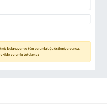
tmiş bulunuyor ve tüm sorumluluğu üstleniyorsunuz.
 şekilde sorumlu tutulamaz.