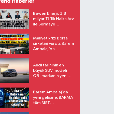
rend Haberler
Bewen Enerji, 3,8
milyar TL'lik Halka Arz
ile Sermaye
Piyasalarına Adım
Atıyor
Maliyet krizi Borsa
şirketini vurdu: Barem
Ambalaj’da
konkordato süreci
Audi tarihinin en
büyük SUV modeli
Q9, markanın yeni
amiral gemisi oluyor
Barem Ambalaj’da
yeni gelişme: BARMA
tüm BIST
endekslerinden
çıkarılıyor