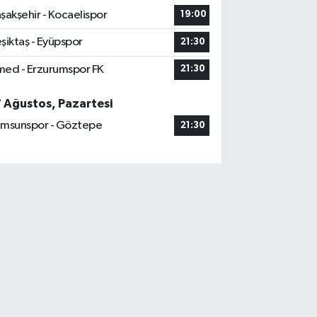
şakşehir - Kocaelispor
19:00
şiktaş - Eyüpspor
21:30
ed - Erzurumspor FK
21:30
7 Ağustos, Pazartesi
msunspor - Göztepe
21:30