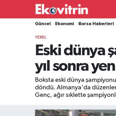
Güncel
Hava Durumu
Güncel
Ekonomi
Borsa Haberleri
Ekonomi
Trafik Durumu
YEREL
Eski dünya 
Borsa Haberleri
Süper Lig Puan Durumu ve Fikstür
İş Dünyası
Tüm Manşetler
yıl sonra ye
Lojistik
Son Dakika Haberleri
Boksta eski dünya şampiyonu 
Otovitrin
Haber Arşivi
döndü. Almanya'da düzenlen
Genç, ağır sıklette şampiyonl
Asayiş
Magazin