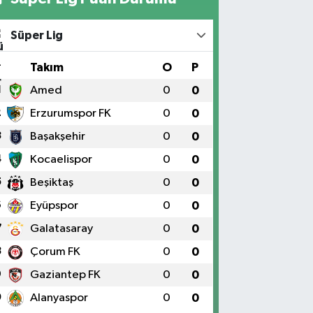
Süper Lig
#
Takım
O
P
1
Amed
0
0
2
Erzurumspor FK
0
0
3
Başakşehir
0
0
4
Kocaelispor
0
0
5
Beşiktaş
0
0
6
Eyüpspor
0
0
7
Galatasaray
0
0
8
Çorum FK
0
0
9
Gaziantep FK
0
0
0
Alanyaspor
0
0