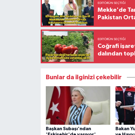
EDITÖRÜN SEÇTIĞI
Mekke'de Tari
Pakistan Ort
EDITÖRÜN SEÇTIĞI
Coğrafi işare
dalından top
Bunlar da ilginizi çekebilir
Başkan Subaşı'ndan
Bakan Yu
'Eskişehir'de yaşıyor'
ve Hayva