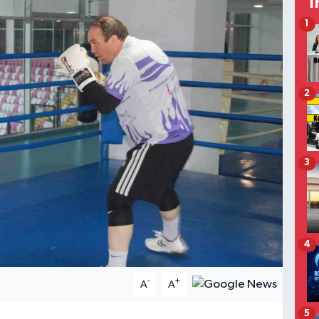
T
1
2
3
4
-
+
A
A
5