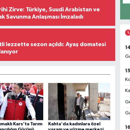
hi Zirve: Türkiye, Suudi Arabistan ve
ak Savunma Anlaşması İmzaladı
tli lezzette sezon açıldı: Ayaş domatesi
1
lanıyor
Ga
1
Ko
Ka
Ge
Ga
maklı Kars'ta Tarım
Kahta'da kadınlara özel
1
ncılığın Gücünü
yaşam ve yüzme merkezi