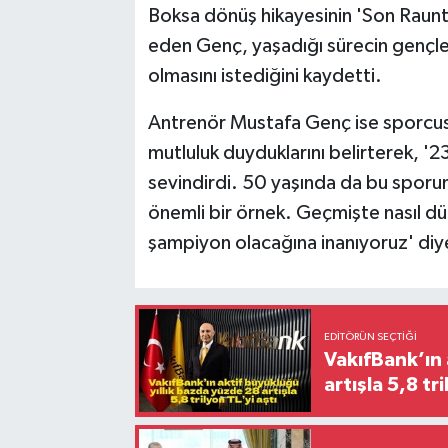
Boksa dönüş hikayesinin 'Son Raunt' 
eden Genç, yaşadığı sürecin gençl
olmasını istediğini kaydetti.
Antrenör Mustafa Genç ise sporc
mutluluk duyduklarını belirterek, '2
sevindirdi. 50 yaşında da bu sporun
önemli bir örnek. Geçmişte nasıl d
şampiyon olacağına inanıyoruz' diy
EDITÖRÜN SEÇTIĞI
VakıfBank’ın 
artışla 5