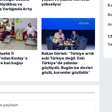
 Büyükbaş ve
yükseliyor
Ba
 Varlığında Artış
Be
Am
1
Sa
şehir İl
Bakan Gürlek: 'Türkiye artık
ı'ndan Kızılay'a
eski Türkiye değil. Eski
ve kan bağışı
Türkiye'de şahıslar
güçlüydü. Bugün ise devlet
güçlü, kurumlar güçlüdür'