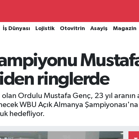
İş Dünyası
Lojistik
Otovitrin
Asayiş
Magazin
şampiyonu Mustaf
niden ringlerde
olan Ordulu Mustafa Genç, 23 yıl aranın 
ecek WBU Açık Almanya Şampiyonası'na h
uk hedefliyor.