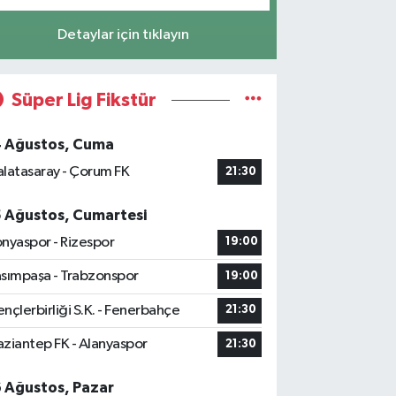
Detaylar için tıklayın
Süper Lig Fikstür
4 Ağustos, Cuma
latasaray - Çorum FK
21:30
5 Ağustos, Cumartesi
nyaspor - Rizespor
19:00
sımpaşa - Trabzonspor
19:00
nçlerbirliği S.K. - Fenerbahçe
21:30
ziantep FK - Alanyaspor
21:30
6 Ağustos, Pazar