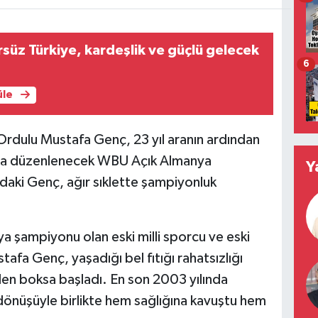
örsüz Türkiye, kardeşlik ve güçlü gelecek
6
üle
rdulu Mustafa Genç, 23 yıl aranın ardından
da düzenlenecek WBU Açık Almanya
Y
daki Genç, ağır sıklette şampiyonluk
 şampiyonu olan eski milli sporcu ve eski
fa Genç, yaşadığı bel fıtığı rahatsızlığı
den boksa başladı. En son 2003 yılında
dönüşüyle birlikte hem sağlığına kavuştu hem