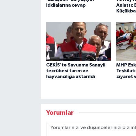
iddialarına cevap
Anlattı:
Küçükbaş
GEKİS'te Savunma Sanayii
MHP Eski
tecrübesi tarım ve
Teşkilat
hayvancılığa aktarıldı
ziyaret 
Yorumlar