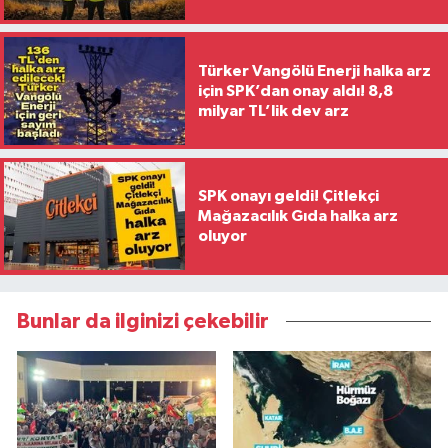
Türker Vangölü Enerji halka arz
için SPK’dan onay aldı! 8,8
milyar TL’lik dev arz
SPK onayı geldi! Çitlekçi
Mağazacılık Gıda halka arz
oluyor
Bunlar da ilginizi çekebilir