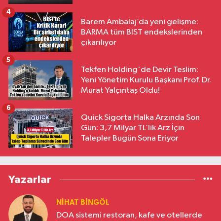
4
Barem Ambalaj’da yeni gelişme:
BARMA tüm BIST endekslerinden
çıkarılıyor
5
Tekfen Holding'de Devir Teslim:
Yeni Yönetim Kurulu Başkanı Prof. Dr.
Murat Yalçıntaş Oldu!
6
Quick Sigorta Halka Arzında Son
Gün: 3,7 Milyar TL’lik Arz İçin
Talepler Bugün Sona Eriyor
Yazarlar
NIHAT BINGÖL
DOA sistemi restoran, kafe ve otellerde