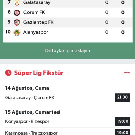
7
Galatasaray
0
0
8
Çorum FK
0
0
9
Gaziantep FK
0
0
10
Alanyaspor
0
0
Detaylar için tıklayın
Süper Lig Fikstür
14 Ağustos, Cuma
Galatasaray - Çorum FK
21:30
15 Ağustos, Cumartesi
Konyaspor - Rizespor
19:00
Kasımpaşa - Trabzonspor
19:00