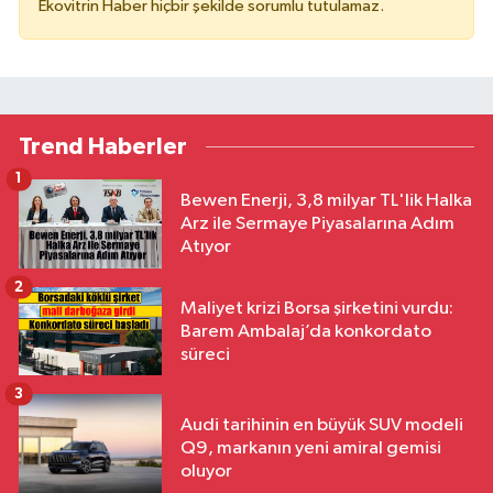
Ekovitrin Haber hiçbir şekilde sorumlu tutulamaz.
Trend Haberler
1
Bewen Enerji, 3,8 milyar TL'lik Halka
Arz ile Sermaye Piyasalarına Adım
Atıyor
2
Maliyet krizi Borsa şirketini vurdu:
Barem Ambalaj’da konkordato
süreci
3
Audi tarihinin en büyük SUV modeli
Q9, markanın yeni amiral gemisi
oluyor