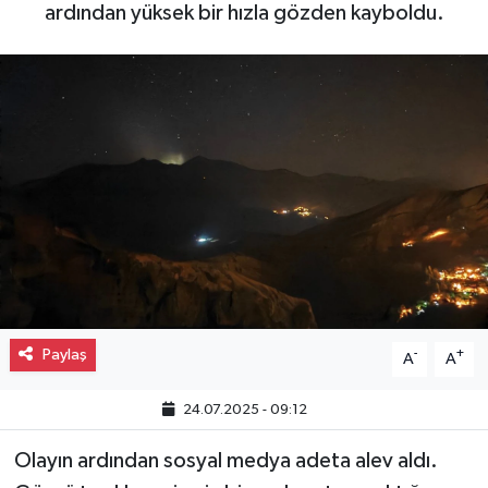
ardından yüksek bir hızla gözden kayboldu.
Gayrimenkul
Spor
Eğitim
Paylaş
-
+
A
A
24.07.2025 - 09:12
Olayın ardından sosyal medya adeta alev aldı.