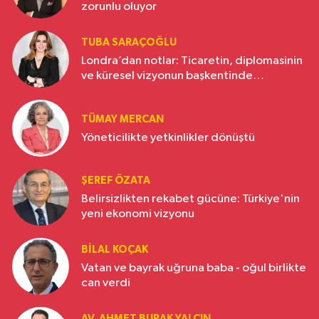
zorunlu oluyor
TUBA SARAÇOĞLU
Londra’dan notlar: Ticaretin, diplomasinin
ve küresel vizyonun başkentinde
Türkiye’nin yükselen gücü
TÜMAY MERCAN
Yöneticilikte yetkinlikler dönüştü
ŞEREF ÖZATA
Belirsizlikten rekabet gücüne: Türkiye'nin
yeni ekonomi vizyonu
BILAL KOÇAK
Vatan ve bayrak uğruna baba - oğul birlikte
can verdi
AV. AHMET BURAK YALÇIN