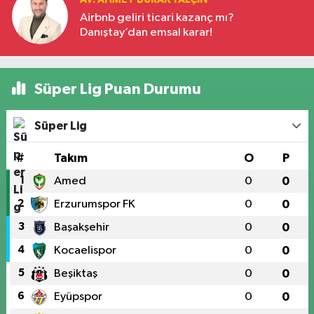
Airbnb geliri ticari kazanç mı?
Danıştay’dan emsal karar!
Süper Lig Puan Durumu
Süper Lig
#
Takım
O
P
1
Amed
0
0
2
Erzurumspor FK
0
0
3
Başakşehir
0
0
4
Kocaelispor
0
0
5
Beşiktaş
0
0
6
Eyüpspor
0
0