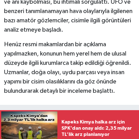
ve ani kaybolması, bu ihtimali sorgulattı. UFO ve
benzeri tanımlanamayan hava olaylarıyla ilgilenen
bazı amatör gözlemciler, cisimle ilgili görüntüleri
analiz etmeye başladı.
Henüz resmi makamlardan bir açıklama
yapılmazken, konunun hem yerel hem de ulusal
düzeyde ilgili kurumlarca takip edildiği öğrenildi.
Uzmanlar, doğa olayı, uydu parçası veya insan
yapımı bir cisim olasılıklarını da göz önünde
bulundurarak detaylı bir inceleme başlattı.
Kapeks Kimya halka arz için
SPK’dan onay aldı: 2,35 milyar
TL’lik arz planlanıyor