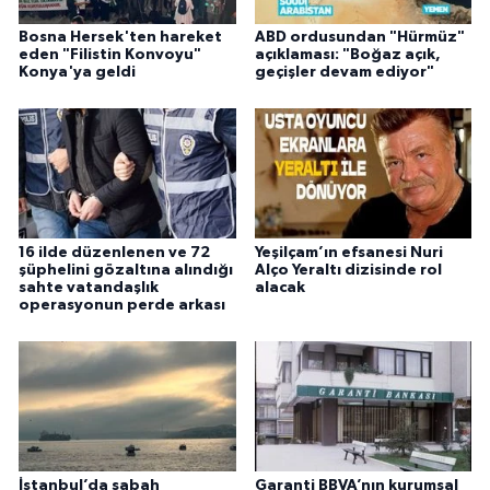
Bosna Hersek'ten hareket
ABD ordusundan "Hürmüz"
eden "Filistin Konvoyu"
açıklaması: "Boğaz açık,
Konya'ya geldi
geçişler devam ediyor"
16 ilde düzenlenen ve 72
Yeşilçam’ın efsanesi Nuri
şüphelini gözaltına alındığı
Alço Yeraltı dizisinde rol
sahte vatandaşlık
alacak
operasyonun perde arkası
İstanbul’da sabah
Garanti BBVA’nın kurumsal