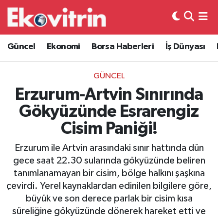
Güncel
Hava Durumu
Güncel
Ekonomi
Borsa Haberleri
İş Dünyası
Ekonomi
Trafik Durumu
GÜNCEL
Borsa Haberleri
Süper Lig Puan Durumu ve Fikstür
Erzurum-Artvin Sınırında
Gökyüzünde Esrarengiz
İş Dünyası
Tüm Manşetler
Cisim Paniği!
Lojistik
Son Dakika Haberleri
Erzurum ile Artvin arasındaki sınır hattında dün
gece saat 22.30 sularında gökyüzünde beliren
Otovitrin
Haber Arşivi
tanımlanamayan bir cisim, bölge halkını şaşkına
çevirdi. Yerel kaynaklardan edinilen bilgilere göre,
Asayiş
büyük ve son derece parlak bir cisim kısa
süreliğine gökyüzünde dönerek hareket etti ve
Magazin