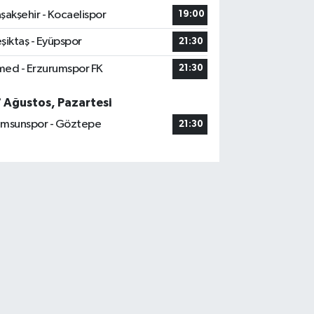
şakşehir - Kocaelispor
19:00
şiktaş - Eyüpspor
21:30
ed - Erzurumspor FK
21:30
7 Ağustos, Pazartesi
msunspor - Göztepe
21:30