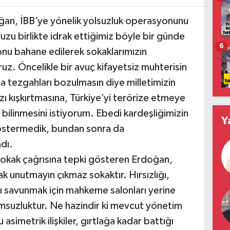
an, İBB’ye yönelik yolsuzluk operasyonunu
zu birlikte idrak ettiğimiz böyle bir günde
6
onu bahane edilerek sokaklarımızın
ruz. Öncelikle bir avuç kifayetsiz muhterisin
a tezgahları bozulmasın diye milletimizin
zı kışkırtmasına, Türkiye’yi terörize etmeye
ilinmesini istiyorum. Ebedi kardeşliğimizin
Y
östermedik, bundan sonra da
dı.
okak çağrısına tepki gösteren Erdoğan,
k unutmayın çıkmaz sokaktır. Hırsızlığı,
ı savunmak için mahkeme salonları yerine
umsuzluktur. Ne hazindir ki mevcut yönetim
asimetrik ilişkiler, gırtlağa kadar battığı