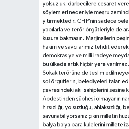
yolsuzluk, darbecilere cesaret veren
söylemleri nedeniyle meşru zeminde 
yitirmektedir. CHP’nin sadece beled
yapılarla ve terör örgütleriyle de a
kusura bakmasın. Marjinallerin peşin
hakim ve savcılarımız tehdit ederek,
demokrasiye ve milli iradeye meyda
bu ülkede artık hiçbir yere varılmaz
Sokak terörüne de teslim edilmeyec
sol örgütlerin, belediyeleri talan e
çevresindeki akıl sahiplerini sesine 
Abdestinden şüphesi olmayanın nam
hırsızlığı, yolsuzluğu, ahlaksızlığı
savunabiliyorsanız çıkın milletin hu
balya balya para kulelerini millete 