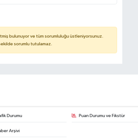
tmiş bulunuyor ve tüm sorumluluğu üstleniyorsunuz.
 şekilde sorumlu tutulamaz.
afik Durumu
Puan Durumu ve Fikstür
ber Arşivi