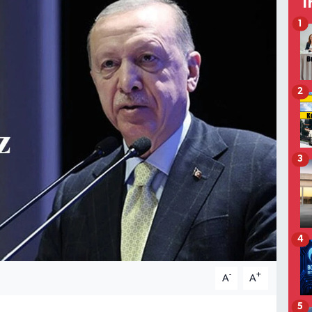
T
1
2
3
4
-
+
A
A
5