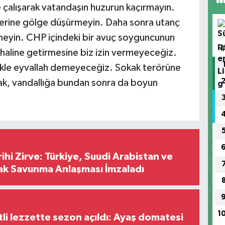
 çalışarak vatandaşın huzurun kaçırmayın.
rine gölge düşürmeyin. Daha sonra utanç
meyin. CHP içindeki bir avuç soyguncunun
i haline getirmesine biz izin vermeyeceğiz.
ikle eyvallah demeyeceğiz. Sokak terörüne
ak, vandallığa bundan sonra da boyun
hi Zirve: Türkiye, Suudi Arabistan ve
ak Savunma Anlaşması İmzaladı
1
tli lezzette sezon açıldı: Ayaş domatesi