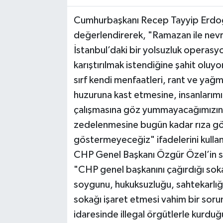
Cumhurbaşkanı Recep Tayyip Erdoğ
değerlendirerek, "Ramazan ile nevru
İstanbul’daki bir yolsuzluk operasy
karıştırılmak istendiğine şahit oluyo
sırf kendi menfaatleri, rant ve yağm
huzuruna kast etmesine, insanlarımı
çalışmasına göz yummayacağımızın b
zedelenmesine bugün kadar rıza g
göstermeyeceğiz" ifadelerini kullan
CHP Genel Başkanı Özgür Özel’in s
"CHP genel başkanını çağırdığı soka
soygunu, hukuksuzluğu, sahtekarlığ
sokağı işaret etmesi vahim bir sor
idaresinde illegal örgütlerle kurduğu 