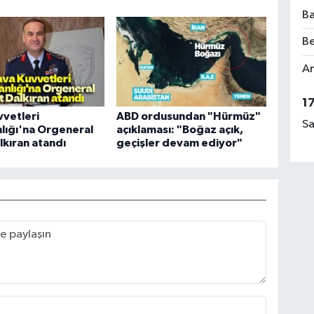
Ba
Be
Am
1
vetleri
ABD ordusundan "Hürmüz"
Sa
lığı'na Orgeneral
açıklaması: "Boğaz açık,
lkıran atandı
geçişler devam ediyor"