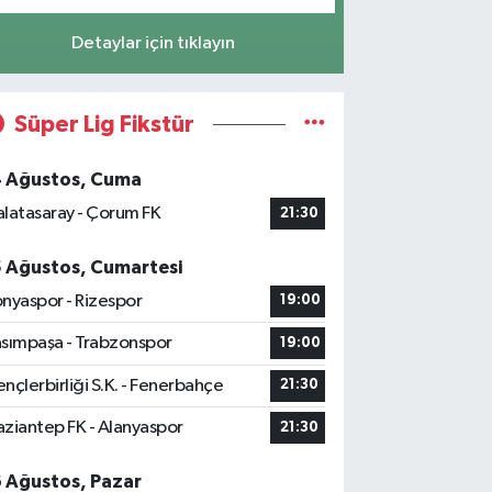
Detaylar için tıklayın
Süper Lig Fikstür
4 Ağustos, Cuma
latasaray - Çorum FK
21:30
5 Ağustos, Cumartesi
nyaspor - Rizespor
19:00
sımpaşa - Trabzonspor
19:00
nçlerbirliği S.K. - Fenerbahçe
21:30
ziantep FK - Alanyaspor
21:30
6 Ağustos, Pazar