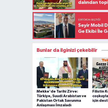
dalından top
EDITÖRÜN SEÇTIĞI
Seyir Mobil 
Ge Ekibi İle 
Bunlar da ilginizi çekebilir
Mekke'de Tarihi Zirve:
Filistin
Türkiye, Suudi Arabistan ve
coşkuyla
Pakistan Ortak Savunma
için dest
Anlaşması İmzaladı