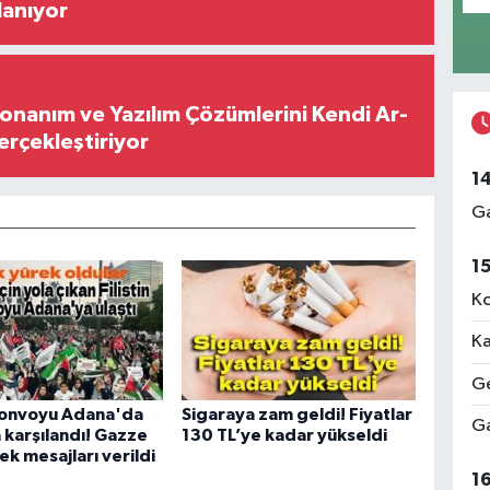
lanıyor
Donanım ve Yazılım Çözümlerini Kendi Ar-
Gerçekleştiriyor
1
Ga
1
Ko
Ka
Ge
 Konvoyu Adana'da
Sigaraya zam geldi! Fiyatlar
Ga
 karşılandı! Gazze
130 TL’ye kadar yükseldi
ek mesajları verildi
1