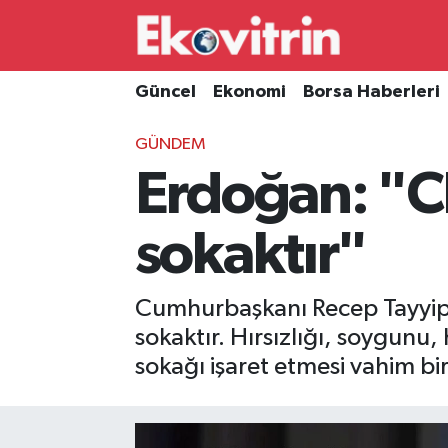
Güncel
Hava Durumu
Güncel
Ekonomi
Borsa Haberleri
Ekonomi
Trafik Durumu
GÜNDEM
Erdoğan: "C
Borsa Haberleri
Süper Lig Puan Durumu ve Fikstür
İş Dünyası
Tüm Manşetler
sokaktır"
Lojistik
Son Dakika Haberleri
Cumhurbaşkanı Recep Tayyip
Otovitrin
Haber Arşivi
sokaktır. Hırsızlığı, soygunu
sokağı işaret etmesi vahim bi
Asayiş
Magazin