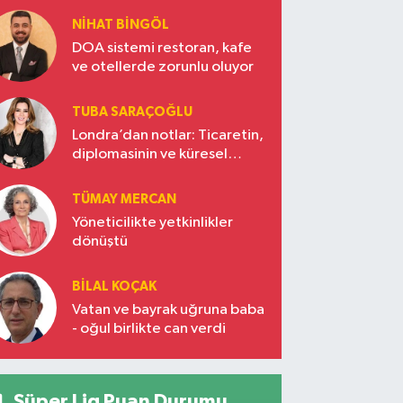
NIHAT BINGÖL
DOA sistemi restoran, kafe
ve otellerde zorunlu oluyor
TUBA SARAÇOĞLU
Londra’dan notlar: Ticaretin,
diplomasinin ve küresel
vizyonun başkentinde
Türkiye’nin yükselen gücü
TÜMAY MERCAN
Yöneticilikte yetkinlikler
dönüştü
BILAL KOÇAK
Vatan ve bayrak uğruna baba
- oğul birlikte can verdi
Süper Lig Puan Durumu