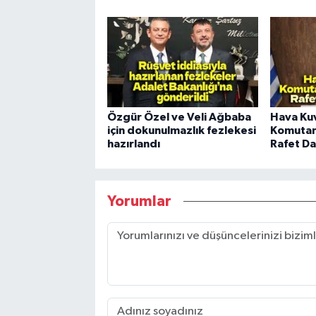
Özgür Özel ve Veli Ağbaba
Hava Kuv
için dokunulmazlık fezlekesi
Komutan
hazırlandı
Rafet Da
Yorumlar