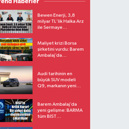
rend Haberler
Bewen Enerji, 3,8
milyar TL'lik Halka Arz
ile Sermaye
Piyasalarına Adım
Atıyor
Maliyet krizi Borsa
şirketini vurdu: Barem
Ambalaj’da
konkordato süreci
Audi tarihinin en
büyük SUV modeli
Q9, markanın yeni
amiral gemisi oluyor
Barem Ambalaj’da
yeni gelişme: BARMA
tüm BIST
endekslerinden
çıkarılıyor