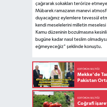
çağırarak sokakları terörize etmeye
Mübarek ramazanın manevi atmosfe
duyacağınız eylemlere tevessül et
kendi meselelerini milletin meseles
Kamu düzeninin bozulmasına kesinl
bugüne kadar nasıl teslim olmadıys
eğmeyeceğiz" şeklinde konuştu.
EDITÖRÜN SEÇTIĞI
Mekke'de Tari
Pakistan Ort
EDITÖRÜN SEÇTIĞI
Coğrafi işare