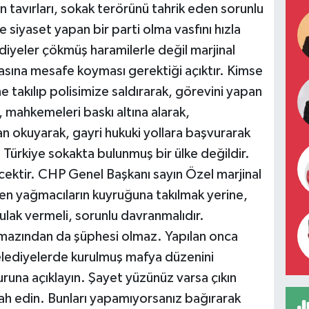
 tavırları, sokak terörünü tahrik eden sorunlu
siyaset yapan bir parti olma vasfını hızla
iyeler çökmüş haramilerle değil marjinal
rasına mesafe koyması gerektiği açıktır. Kimse
e takılıp polisimize saldırarak, görevini yapan
 mahkemeleri baskı altına alarak,
n okuyarak, gayri hukuki yollara başvurarak
. Türkiye sokakta bulunmuş bir ülke değildir.
ektir. CHP Genel Başkanı sayın Özel marjinal
den yağmacıların kuyruğuna takılmak yerine,
kulak vermeli, sorunlu davranmalıdır.
azından da şüphesi olmaz. Yapılan onca
, belediyelerde kurulmuş mafya düzenini
zuruna açıklayın. Şayet yüzünüz varsa çıkın
izah edin. Bunları yapamıyorsanız bağırarak