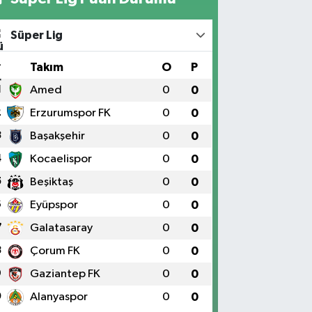
Süper Lig
#
Takım
O
P
1
Amed
0
0
2
Erzurumspor FK
0
0
3
Başakşehir
0
0
4
Kocaelispor
0
0
5
Beşiktaş
0
0
6
Eyüpspor
0
0
7
Galatasaray
0
0
8
Çorum FK
0
0
9
Gaziantep FK
0
0
0
Alanyaspor
0
0