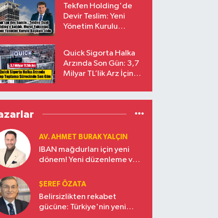
Tekfen Holding'de
Devir Teslim: Yeni
Yönetim Kurulu
Başkanı Prof. Dr. Murat
Yalçıntaş Oldu!
Quick Sigorta Halka
Arzında Son Gün: 3,7
Milyar TL’lik Arz İçin
Talepler Bugün Sona
Eriyor
azarlar
AV. AHMET BURAK YALÇIN
IBAN mağdurları için yeni
dönem! Yeni düzenleme ve
ceza indirim oranları
ŞEREF ÖZATA
Belirsizlikten rekabet
gücüne: Türkiye'nin yeni
ekonomi vizyonu