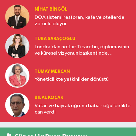
NIHAT BINGÖL
DOA sistemi restoran, kafe ve otellerde
zorunlu oluyor
TUBA SARAÇOĞLU
Londra’dan notlar: Ticaretin, diplomasinin
ve küresel vizyonun başkentinde
Türkiye’nin yükselen gücü
TÜMAY MERCAN
Yöneticilikte yetkinlikler dönüştü
BILAL KOÇAK
Vatan ve bayrak uğruna baba - oğul birlikte
can verdi