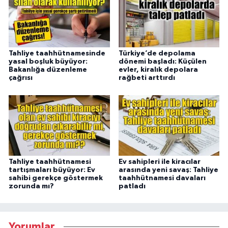
Tahliye taahhütnamesinde
Türkiye’de depolama
yasal boşluk büyüyor:
dönemi başladı: Küçülen
Bakanlığa düzenleme
evler, kiralık depolara
çağrısı
rağbeti arttırdı
Tahliye taahhütnamesi
Ev sahipleri ile kiracılar
tartışmaları büyüyor: Ev
arasında yeni savaş: Tahliye
sahibi gerekçe göstermek
taahhütnamesi davaları
zorunda mı?
patladı
Yorumlar