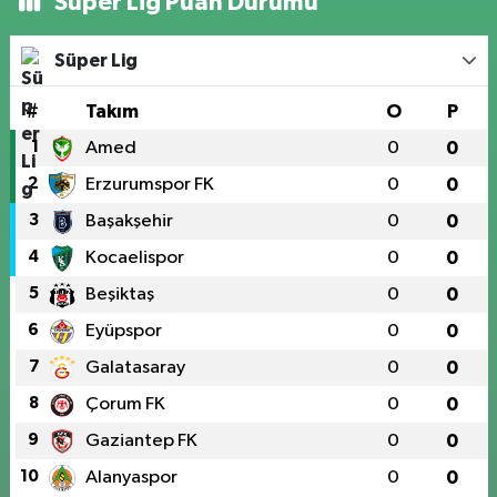
Süper Lig Puan Durumu
Süper Lig
#
Takım
O
P
1
Amed
0
0
2
Erzurumspor FK
0
0
3
Başakşehir
0
0
4
Kocaelispor
0
0
5
Beşiktaş
0
0
6
Eyüpspor
0
0
7
Galatasaray
0
0
8
Çorum FK
0
0
9
Gaziantep FK
0
0
10
Alanyaspor
0
0