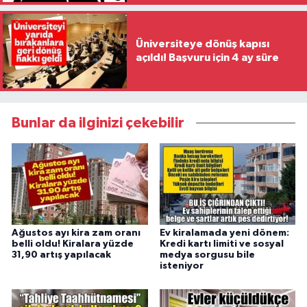
Üniversiteye dönüş kapısı
açıldı! Başvuru için 4 ay süre
Bunlar da ilginizi çekebilir
Ağustos ayı kira zam oranı
Ev kiralamada yeni dönem:
belli oldu! Kiralara yüzde
Kredi kartı limiti ve sosyal
31,90 artış yapılacak
medya sorgusu bile
isteniyor