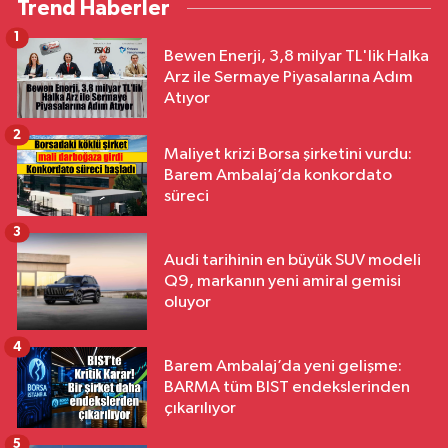
Trend Haberler
1
Bewen Enerji, 3,8 milyar TL'lik Halka
Arz ile Sermaye Piyasalarına Adım
Atıyor
2
Maliyet krizi Borsa şirketini vurdu:
Barem Ambalaj’da konkordato
süreci
3
Audi tarihinin en büyük SUV modeli
Q9, markanın yeni amiral gemisi
oluyor
4
Barem Ambalaj’da yeni gelişme:
BARMA tüm BIST endekslerinden
çıkarılıyor
5