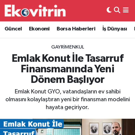
Güncel
Hava Durumu
Güncel
Ekonomi
Borsa Haberleri
İş Dünyası
Ekonomi
Trafik Durumu
GAYRIMENKUL
Borsa Haberleri
Süper Lig Puan Durumu ve Fikstür
Emlak Konut İle Tasarruf
Finansmanında Yeni
İş Dünyası
Tüm Manşetler
Dönem Başlıyor
Lojistik
Son Dakika Haberleri
Emlak Konut GYO, vatandaşların ev sahibi
olmasını kolaylaştıran yeni bir finansman modelini
Otovitrin
Haber Arşivi
hayata geçiriyor.
Asayiş
Magazin