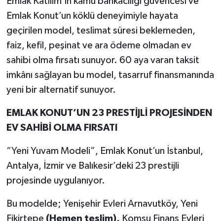
Emlak Katılım’ın kamu bankacılığı güvencesi ve
Emlak Konut’un köklü deneyimiyle hayata
geçirilen model, teslimat süresi beklemeden,
faiz, kefil, peşinat ve ara ödeme olmadan ev
sahibi olma fırsatı sunuyor. 60 aya varan taksit
imkânı sağlayan bu model, tasarruf finansmanında
yeni bir alternatif sunuyor.
EMLAK KONUT’UN 23 PRESTİJLİ PROJESİNDEN
EV SAHİBİ OLMA FIRSATI
“Yeni Yuvam Modeli”, Emlak Konut’un İstanbul,
Antalya, İzmir
ve Balıkesir’deki 23 prestijli
projesinde uygulanıyor.
Bu modelde; Yenişehir Evleri Arnavutköy, Yeni
Fikirtepe
(Hemen teslim),
Komşu Finans Evleri