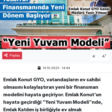
Gayrimenkul
Spor
Eğitim
Paylaş
-
+
A
A
14.10.2025 - 14:44
Emlak Konut GYO, vatandaşların ev sahibi
olmasını kolaylaştıran yeni bir finansman
modelini hayata geçiriyor. Emlak Konut’un
hayata geçirdiği “Yeni Yuvam Modeli”nde,
Emlak Katılım iş birliğiyle ev almak