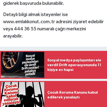
giderek başvuruda bulunabilir.
Detaylı bilgi almak isteyenler ise
www.emlakkonut.com.tr adresini ziyaret edebilir
veya 444 36 55 numaralı çağrı merkezini
arayabilir.
Sosyal medya paylaşımları ele
verdi! Drift operasyonunda 11
kişiye ev hapsi
Çocuk Koruma Kanunu kabul
edilerek yasalaştı