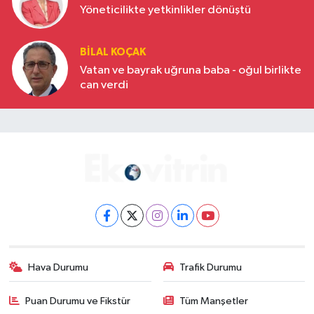
Yöneticilikte yetkinlikler dönüştü
BILAL KOÇAK
Vatan ve bayrak uğruna baba - oğul birlikte
can verdi
Hava Durumu
Trafik Durumu
Puan Durumu ve Fikstür
Tüm Manşetler