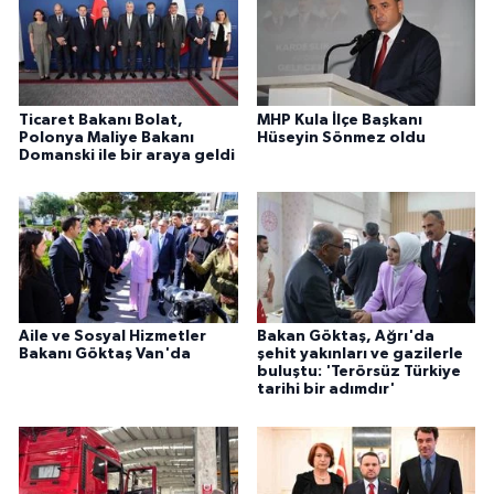
Ticaret Bakanı Bolat,
MHP Kula İlçe Başkanı
Polonya Maliye Bakanı
Hüseyin Sönmez oldu
Domanski ile bir araya geldi
Aile ve Sosyal Hizmetler
Bakan Göktaş, Ağrı'da
Bakanı Göktaş Van'da
şehit yakınları ve gazilerle
buluştu: 'Terörsüz Türkiye
tarihi bir adımdır'