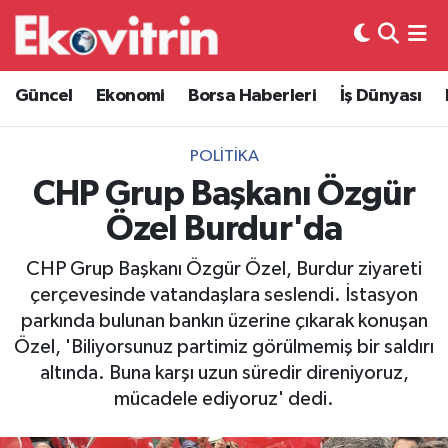
Güncel
Hava Durumu
Güncel
Ekonomi
Borsa Haberleri
İş Dünyası
Ekonomi
Trafik Durumu
POLITIKA
Borsa Haberleri
Süper Lig Puan Durumu ve Fikstür
CHP Grup Başkanı Özgür
Özel Burdur'da
İş Dünyası
Tüm Manşetler
CHP Grup Başkanı Özgür Özel, Burdur ziyareti
Lojistik
Son Dakika Haberleri
çerçevesinde vatandaşlara seslendi. İstasyon
parkında bulunan bankın üzerine çıkarak konuşan
Otovitrin
Haber Arşivi
Özel, 'Biliyorsunuz partimiz görülmemiş bir saldırı
altında. Buna karşı uzun süredir direniyoruz,
Asayiş
mücadele ediyoruz' dedi.
Magazin