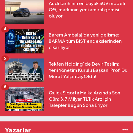
Audi tarihinin en büyük SUV modeli
Q9, markanın yeni amiral gemisi
oluyor
4
Barem Ambalaj’da yeni gelişme:
BARMA tüm BIST endekslerinden
çıkarılıyor
5
Tekfen Holding'de Devir Teslim:
Yeni Yönetim Kurulu Başkanı Prof. Dr.
Murat Yalçıntaş Oldu!
6
Quick Sigorta Halka Arzında Son
Gün: 3,7 Milyar TL’lik Arz İçin
Talepler Bugün Sona Eriyor
Yazarlar