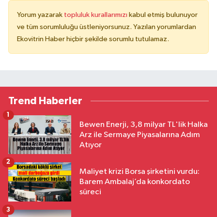
Yorum yazarak
topluluk kurallarımızı
kabul etmiş bulunuyor
ve tüm sorumluluğu üstleniyorsunuz. Yazılan yorumlardan
Ekovitrin Haber hiçbir şekilde sorumlu tutulamaz.
Trend Haberler
1
Bewen Enerji, 3,8 milyar TL'lik Halka
Arz ile Sermaye Piyasalarına Adım
Atıyor
2
Maliyet krizi Borsa şirketini vurdu:
Barem Ambalaj’da konkordato
süreci
3