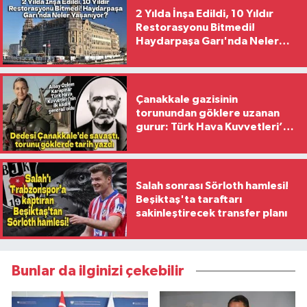
2 Yılda İnşa Edildi, 10 Yıldır
Restorasyonu Bitmedi!
Haydarpaşa Garı'nda Neler
Yaşanıyor?
Çanakkale gazisinin
torunundan göklere uzanan
gurur: Türk Hava Kuvvetleri’nin
ilk kadın generali oldu
Salah sonrası Sörloth hamlesi!
Beşiktaş'ta taraftarı
sakinleştirecek transfer planı
Bunlar da ilginizi çekebilir