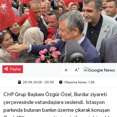
Gayrimenkul
Spor
Eğitim
Paylaş
-
+
A
A
20.06.2026 - 20:59
Okunma Süresi: 1 Dk
CHP Grup Başkanı Özgür Özel, Burdur ziyareti
çerçevesinde vatandaşlara seslendi. İstasyon
parkında bulunan bankın üzerine çıkarak konuşan