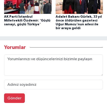
AK Parti İstanbul
Adalet Bakanı Gürlek, 33 yıl
Milletvekili Özdemir: 'Güçlü
önce öldürülen gazeteci
sanayi, güçlü Türkiye'
Uğur Mumcu'nun ailesi ile
bir araya geldi
Yorumlar
Gönder