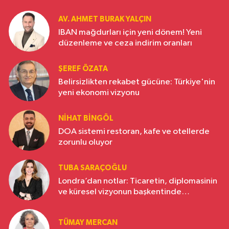
AV. AHMET BURAK YALÇIN
IBAN mağdurları için yeni dönem! Yeni
düzenleme ve ceza indirim oranları
ŞEREF ÖZATA
Belirsizlikten rekabet gücüne: Türkiye'nin
yeni ekonomi vizyonu
NIHAT BINGÖL
DOA sistemi restoran, kafe ve otellerde
zorunlu oluyor
TUBA SARAÇOĞLU
Londra’dan notlar: Ticaretin, diplomasinin
ve küresel vizyonun başkentinde
Türkiye’nin yükselen gücü
TÜMAY MERCAN