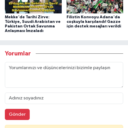
Mekke'de Tarihi Zirve:
Filistin Konvoyu Adana'da
Türkiye, Suudi Arabistan ve
coşkuyla karşılandı! Gazze
Pakistan Ortak Savunma
için destek mesajları verildi
Anlaşması İmzaladı
Yorumlar
Gönder