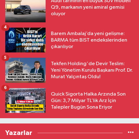
Audi tarihinin en büyük SUV modeli
Q9, markanın yeni amiral gemisi
oluyor
4
Barem Ambalaj’da yeni gelişme:
BARMA tüm BIST endekslerinden
çıkarılıyor
5
Tekfen Holding'de Devir Teslim:
Yeni Yönetim Kurulu Başkanı Prof. Dr.
Murat Yalçıntaş Oldu!
6
Quick Sigorta Halka Arzında Son
Gün: 3,7 Milyar TL’lik Arz İçin
Talepler Bugün Sona Eriyor
Yazarlar