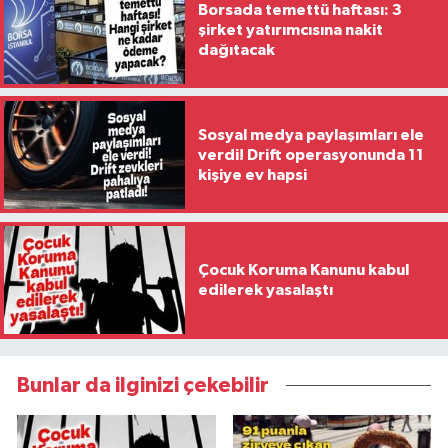
Borsada temettü haftası: 3
şirket yatırımcısına nakit
dağıtacak
Sosyal medya paylaşımları ele
verdi! Drift operasyonunda 11
kişiye ev hapsi
Çocuk Koruma Kanunu kabul
edilerek yasalaştı
Bunlar da ilginizi çekebilir