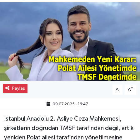
Gayrimenkul
Spor
Eğitim
Paylaş
-
+
A
A
09.07.2025 - 16:47
İstanbul Anadolu 2. Asliye Ceza Mahkemesi,
şirketlerin doğrudan TMSF tarafından değil, artık
yeniden Polat ailesi tarafından yönetilmesine