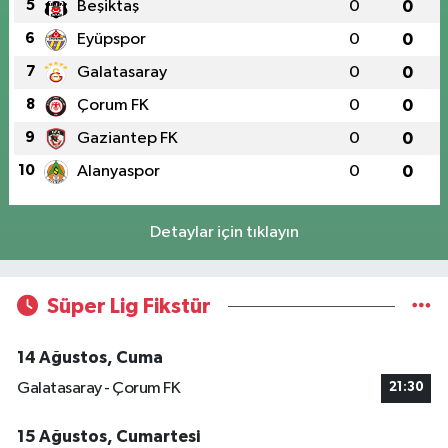
5
Beşiktaş
0
0
6
Eyüpspor
0
0
7
Galatasaray
0
0
8
Çorum FK
0
0
9
Gaziantep FK
0
0
10
Alanyaspor
0
0
Detaylar için tıklayın
Süper Lig Fikstür
14 Ağustos, Cuma
Galatasaray - Çorum FK
21:30
15 Ağustos, Cumartesi