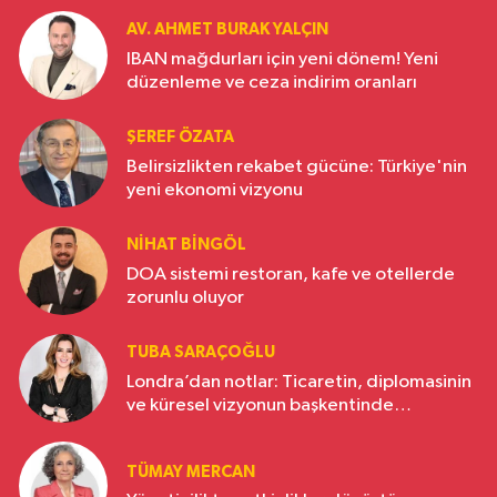
AV. AHMET BURAK YALÇIN
IBAN mağdurları için yeni dönem! Yeni
düzenleme ve ceza indirim oranları
ŞEREF ÖZATA
Belirsizlikten rekabet gücüne: Türkiye'nin
yeni ekonomi vizyonu
NIHAT BINGÖL
DOA sistemi restoran, kafe ve otellerde
zorunlu oluyor
TUBA SARAÇOĞLU
Londra’dan notlar: Ticaretin, diplomasinin
ve küresel vizyonun başkentinde
Türkiye’nin yükselen gücü
TÜMAY MERCAN