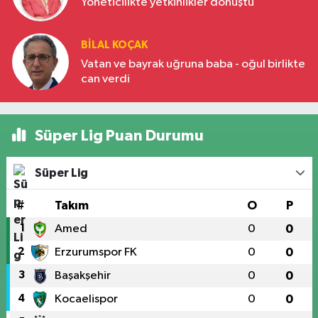
Yöneticilikte yetkinlikler dönüştü
BILAL KOÇAK
Vatan ve bayrak uğruna baba - oğul birlikte
can verdi
Süper Lig Puan Durumu
Süper Lig
#
Takım
O
P
1
Amed
0
0
2
Erzurumspor FK
0
0
3
Başakşehir
0
0
4
Kocaelispor
0
0