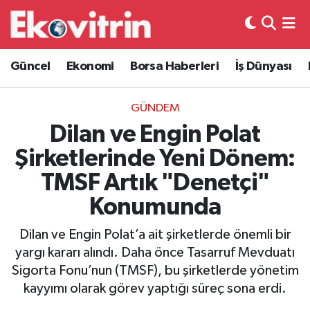
Güncel
Hava Durumu
Güncel
Ekonomi
Borsa Haberleri
İş Dünyası
Ekonomi
Trafik Durumu
GÜNDEM
Borsa Haberleri
Süper Lig Puan Durumu ve Fikstür
Dilan ve Engin Polat
Şirketlerinde Yeni Dönem:
İş Dünyası
Tüm Manşetler
TMSF Artık "Denetçi"
Lojistik
Son Dakika Haberleri
Konumunda
Otovitrin
Haber Arşivi
Dilan ve Engin Polat’a ait şirketlerde önemli bir
yargı kararı alındı. Daha önce Tasarruf Mevduatı
Asayiş
Sigorta Fonu’nun (TMSF), bu şirketlerde yönetim
kayyımı olarak görev yaptığı süreç sona erdi.
Magazin