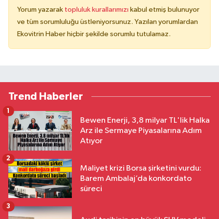
Yorum yazarak
topluluk kurallarımızı
kabul etmiş bulunuyor
ve tüm sorumluluğu üstleniyorsunuz. Yazılan yorumlardan
Ekovitrin Haber hiçbir şekilde sorumlu tutulamaz.
Trend Haberler
1
Bewen Enerji, 3,8 milyar TL'lik Halka
Arz ile Sermaye Piyasalarına Adım
Atıyor
2
Maliyet krizi Borsa şirketini vurdu:
Barem Ambalaj’da konkordato
süreci
3