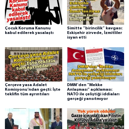
Çocuk Koruma Kanunu
Simitte “birincilik” kavgası:
kabul edilerek yasalaştı
Eskişehir zirvede, İzmitliler
isyan etti
Çerçeve yasa Adalet
DMM'den "Mekke
Komisyonu’ndan geçti: İşte
Anlaşması" açıklaması:
teklifin tüm ayrıntıları
NATO ile çeliştiği iddiaları
gerçeği yansıtmıyor