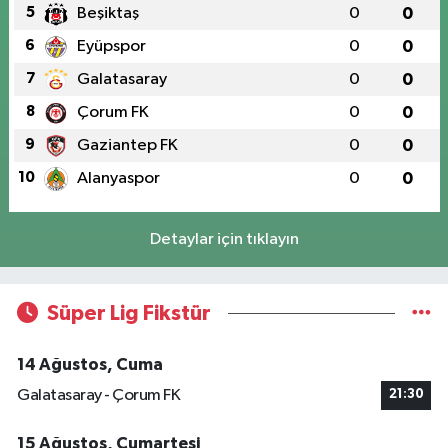
5
Beşiktaş
0
0
6
Eyüpspor
0
0
7
Galatasaray
0
0
8
Çorum FK
0
0
9
Gaziantep FK
0
0
10
Alanyaspor
0
0
Detaylar için tıklayın
Süper Lig Fikstür
14 Ağustos, Cuma
Galatasaray - Çorum FK
21:30
15 Ağustos, Cumartesi