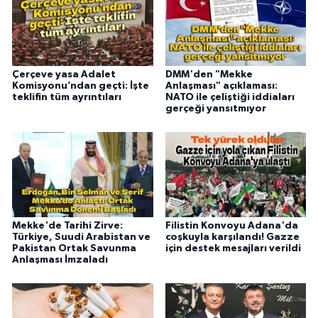
Çerçeve yasa Adalet
DMM'den "Mekke
Komisyonu’ndan geçti: İşte
Anlaşması" açıklaması:
teklifin tüm ayrıntıları
NATO ile çeliştiği iddiaları
gerçeği yansıtmıyor
Mekke'de Tarihi Zirve:
Filistin Konvoyu Adana'da
Türkiye, Suudi Arabistan ve
coşkuyla karşılandı! Gazze
Pakistan Ortak Savunma
için destek mesajları verildi
Anlaşması İmzaladı