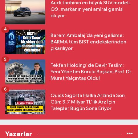
Audi tarihinin en büyük SUV modeli
Q9, markanın yeni amiral gemisi
oluyor
4
Barem Ambalaj’da yeni gelişme:
BARMA tüm BIST endekslerinden
çıkarılıyor
5
Tekfen Holding'de Devir Teslim:
Yeni Yönetim Kurulu Başkanı Prof. Dr.
Murat Yalçıntaş Oldu!
6
Quick Sigorta Halka Arzında Son
Gün: 3,7 Milyar TL’lik Arz İçin
Talepler Bugün Sona Eriyor
Yazarlar