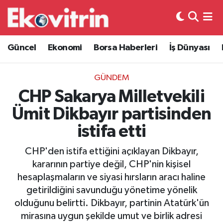
Güncel
Hava Durumu
Güncel
Ekonomi
Borsa Haberleri
İş Dünyası
Ekonomi
Trafik Durumu
GÜNDEM
Borsa Haberleri
Süper Lig Puan Durumu ve Fikstür
CHP Sakarya Milletvekili
Ümit Dikbayır partisinden
İş Dünyası
Tüm Manşetler
istifa etti
Lojistik
Son Dakika Haberleri
CHP'den istifa ettiğini açıklayan Dikbayır,
kararının partiye değil, CHP'nin kişisel
Otovitrin
Haber Arşivi
hesaplaşmaların ve siyasi hırsların aracı haline
getirildiğini savunduğu yönetime yönelik
Asayiş
olduğunu belirtti. Dikbayır, partinin Atatürk'ün
mirasına uygun şekilde umut ve birlik adresi
Magazin