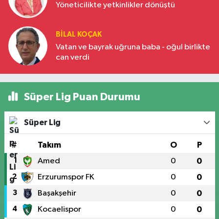
Yöneticilikte yetkinlikler dönüştü
BILAL KOÇAK
Vatan ve bayrak uğruna baba - oğul birlikte
can verdi
Süper Lig Puan Durumu
Süper Lig
#
Takım
O
P
1
Amed
0
0
2
Erzurumspor FK
0
0
3
Başakşehir
0
0
4
Kocaelispor
0
0