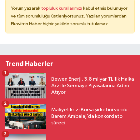
Yorum yazarak
topluluk kurallarımızı
kabul etmiş bulunuyor
ve tüm sorumluluğu üstleniyorsunuz. Yazılan yorumlardan
Ekovitrin Haber hiçbir şekilde sorumlu tutulamaz.
Trend Haberler
1
Bewen Enerji, 3,8 milyar TL'lik Halka
Arz ile Sermaye Piyasalarına Adım
Atıyor
2
Maliyet krizi Borsa şirketini vurdu:
Barem Ambalaj’da konkordato
süreci
3