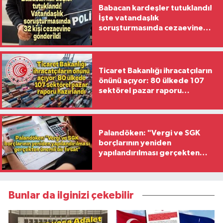
Babacan kardeşler tutuklandı!
İşte vatandaşlık
soruşturmasında cezaevine
gönderilen 32 isim
Ticaret Bakanlığı ihracatçıların
önünü açıyor: 80 ülkede 107
sektörel pazar raporu
hazırlandı
Palandöken: "Vergi ve SGK
borçlarının yeniden
yapılandırılması gerçekten
önemli bir fırsat"
Bunlar da ilginizi çekebilir