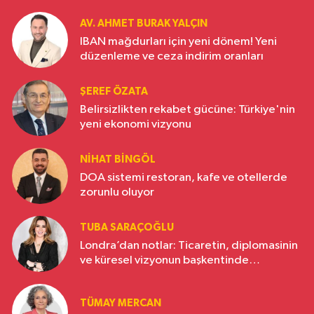
AV. AHMET BURAK YALÇIN
IBAN mağdurları için yeni dönem! Yeni
düzenleme ve ceza indirim oranları
ŞEREF ÖZATA
Belirsizlikten rekabet gücüne: Türkiye'nin
yeni ekonomi vizyonu
NIHAT BINGÖL
DOA sistemi restoran, kafe ve otellerde
zorunlu oluyor
TUBA SARAÇOĞLU
Londra’dan notlar: Ticaretin, diplomasinin
ve küresel vizyonun başkentinde
Türkiye’nin yükselen gücü
TÜMAY MERCAN