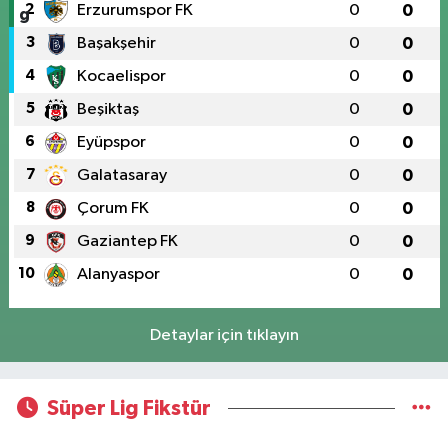
2
Erzurumspor FK
0
0
3
Başakşehir
0
0
4
Kocaelispor
0
0
5
Beşiktaş
0
0
6
Eyüpspor
0
0
7
Galatasaray
0
0
8
Çorum FK
0
0
9
Gaziantep FK
0
0
10
Alanyaspor
0
0
Detaylar için tıklayın
Süper Lig Fikstür