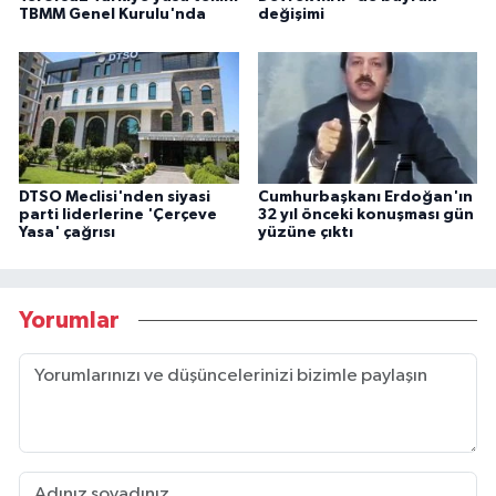
TBMM Genel Kurulu'nda
değişimi
DTSO Meclisi'nden siyasi
Cumhurbaşkanı Erdoğan'ın
parti liderlerine 'Çerçeve
32 yıl önceki konuşması gün
Yasa' çağrısı
yüzüne çıktı
Yorumlar