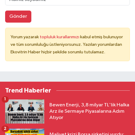
Gönder
Yorum yazarak
topluluk kurallarımızı
kabul etmiş bulunuyor
ve tüm sorumluluğu üstleniyorsunuz. Yazılan yorumlardan
Ekovitrin Haber hiçbir şekilde sorumlu tutulamaz.
Trend Haberler
1
Bewen Enerji, 3,8 milyar TL'lik Halka
Arz ile Sermaye Piyasalarına Adım
Atıyor
2
Maliyet krizi Borsa şirketini vurdu: