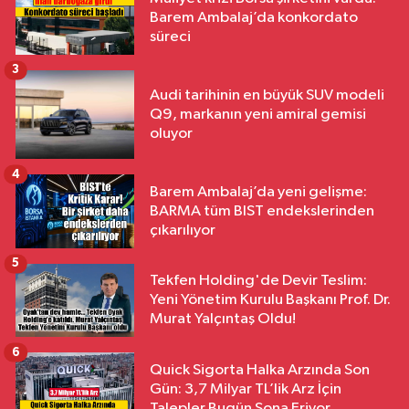
Barem Ambalaj’da konkordato
süreci
3
Audi tarihinin en büyük SUV modeli
Q9, markanın yeni amiral gemisi
oluyor
4
Barem Ambalaj’da yeni gelişme:
BARMA tüm BIST endekslerinden
çıkarılıyor
5
Tekfen Holding'de Devir Teslim:
Yeni Yönetim Kurulu Başkanı Prof. Dr.
Murat Yalçıntaş Oldu!
6
Quick Sigorta Halka Arzında Son
Gün: 3,7 Milyar TL’lik Arz İçin
Talepler Bugün Sona Eriyor