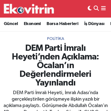
Güncel
Hava Durumu
Güncel
Ekonomi
Borsa Haberleri
İş Dünyası
Ekonomi
Trafik Durumu
POLITIKA
Borsa Haberleri
Süper Lig Puan Durumu ve Fikstür
DEM Parti İmralı
Heyeti’nden Açıklama:
İş Dünyası
Tüm Manşetler
Öcalan’ın
Lojistik
Son Dakika Haberleri
Değerlendirmeleri
Yayınlandı
Otovitrin
Haber Arşivi
DEM Parti İmralı Heyeti, İmralı Adası’nda
Asayiş
gerçekleştirilen görüşmeye ilişkin yazılı bir
açıklama paylaştı. Görüşmede Abdullah Öcalan’ın
Magazin