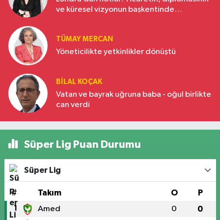
ve küresel vizyonun başkentinde
Türkiye’nin yükselen gücü
TÜMAY MERCAN
Yöneticilikte yetkinlikler dönüştü
BILAL KOÇAK
Vatan ve bayrak uğruna baba - oğul birlikte
can verdi
Süper Lig Puan Durumu
Süper Lig
#
Takım
O
P
1
Amed
0
0