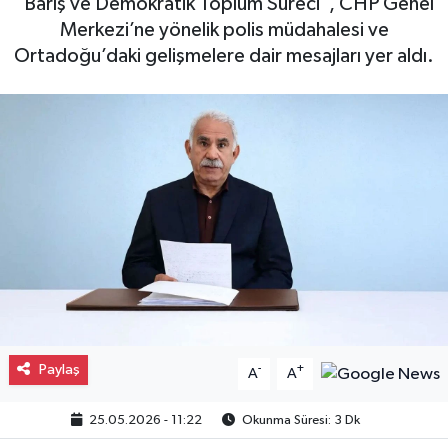
"Barış ve Demokratik Toplum Süreci", CHP Genel
Merkezi’ne yönelik polis müdahalesi ve
Gayrimenkul
Ortadoğu’daki gelişmelere dair mesajları yer aldı.
Spor
Eğitim
Paylaş
-
+
A
A
25.05.2026 - 11:22
Okunma Süresi: 3 Dk