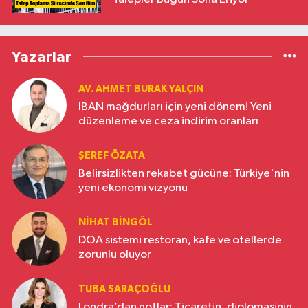
Yazarlar
AV. AHMET BURAK YALÇIN
IBAN mağdurları için yeni dönem! Yeni
düzenleme ve ceza indirim oranları
ŞEREF ÖZATA
Belirsizlikten rekabet gücüne: Türkiye'nin
yeni ekonomi vizyonu
NIHAT BINGÖL
DOA sistemi restoran, kafe ve otellerde
zorunlu oluyor
TUBA SARAÇOĞLU
Londra’dan notlar: Ticaretin, diplomasinin