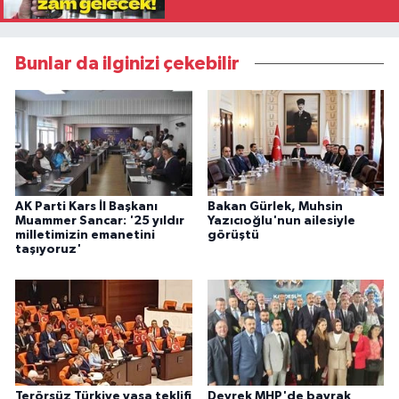
Bunlar da ilginizi çekebilir
AK Parti Kars İl Başkanı
Bakan Gürlek, Muhsin
Muammer Sancar: '25 yıldır
Yazıcıoğlu'nun ailesiyle
milletimizin emanetini
görüştü
taşıyoruz'
Terörsüz Türkiye yasa teklifi
Devrek MHP'de bayrak