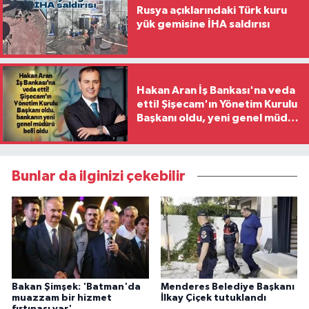
Rusya açıklarındaki Türk kuru
yük gemisine İHA saldırısı
Hakan Aran İş Bankası'na veda
etti! Şişecam'ın Yönetim Kurulu
Başkanı oldu, yeni genel müdür
belli oldu
Bunlar da ilginizi çekebilir
Bakan Şimşek: 'Batman'da
Menderes Belediye Başkanı
muazzam bir hizmet
İlkay Çiçek tutuklandı