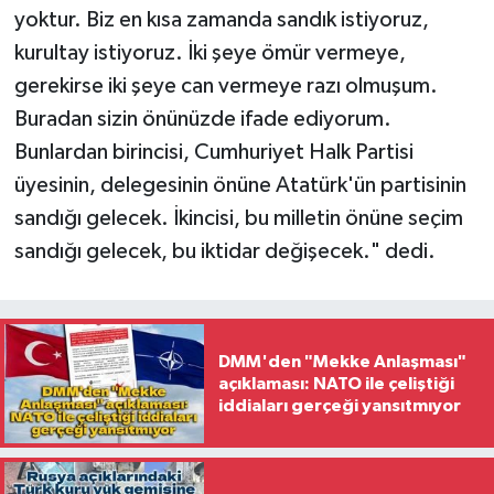
yoktur. Biz en kısa zamanda sandık istiyoruz,
kurultay istiyoruz. İki şeye ömür vermeye,
gerekirse iki şeye can vermeye razı olmuşum.
Buradan sizin önünüzde ifade ediyorum.
Bunlardan birincisi, Cumhuriyet Halk Partisi
üyesinin, delegesinin önüne Atatürk'ün partisinin
sandığı gelecek. İkincisi, bu milletin önüne seçim
sandığı gelecek, bu iktidar değişecek." dedi.
DMM'den "Mekke Anlaşması"
açıklaması: NATO ile çeliştiği
iddiaları gerçeği yansıtmıyor