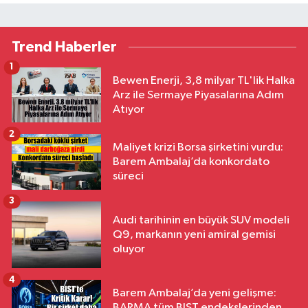
Trend Haberler
1
Bewen Enerji, 3,8 milyar TL'lik Halka
Arz ile Sermaye Piyasalarına Adım
Atıyor
2
Maliyet krizi Borsa şirketini vurdu:
Barem Ambalaj’da konkordato
süreci
3
Audi tarihinin en büyük SUV modeli
Q9, markanın yeni amiral gemisi
oluyor
4
Barem Ambalaj’da yeni gelişme:
BARMA tüm BIST endekslerinden