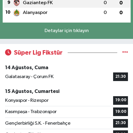
9
Gaziantep FK
0
0
10
Alanyaspor
0
0
Detaylar için tıklayın
Süper Lig Fikstür
14 Ağustos, Cuma
Galatasaray - Çorum FK
21:30
15 Ağustos, Cumartesi
Konyaspor - Rizespor
19:00
Kasımpaşa - Trabzonspor
19:00
Gençlerbirliği S.K. - Fenerbahçe
21:30