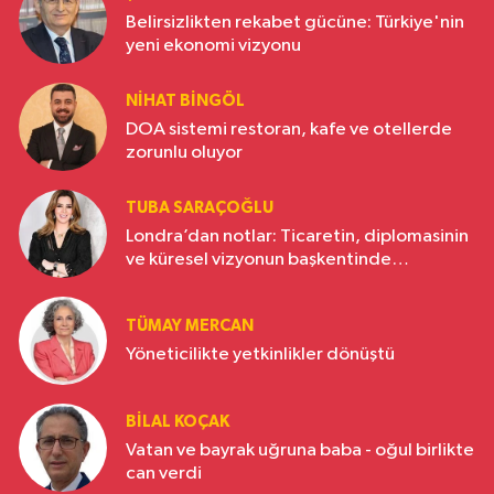
Belirsizlikten rekabet gücüne: Türkiye'nin
yeni ekonomi vizyonu
NIHAT BINGÖL
DOA sistemi restoran, kafe ve otellerde
zorunlu oluyor
TUBA SARAÇOĞLU
Londra’dan notlar: Ticaretin, diplomasinin
ve küresel vizyonun başkentinde
Türkiye’nin yükselen gücü
TÜMAY MERCAN
Yöneticilikte yetkinlikler dönüştü
BILAL KOÇAK
Vatan ve bayrak uğruna baba - oğul birlikte
can verdi