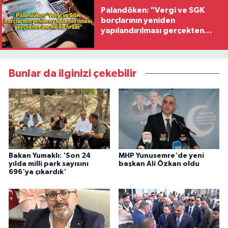
Palandöken: "Vergi ve SGK
borçlarının yeniden
yapılandırılması gerçekten
önemli bir fırsat"
Bunlar da ilginizi çekebilir
Bakan Yumaklı: 'Son 24
MHP Yunusemre'de yeni
yılda milli park sayısını
başkan Ali Özkan oldu
696'ya çıkardık'