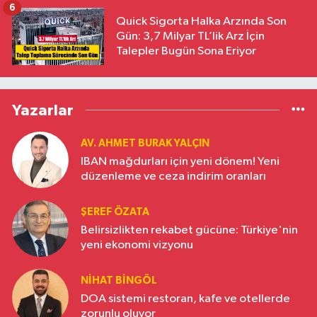
6
Quick Sigorta Halka Arzında Son
Gün: 3,7 Milyar TL’lik Arz İçin
Talepler Bugün Sona Eriyor
Yazarlar
AV. AHMET BURAK YALÇIN
IBAN mağdurları için yeni dönem! Yeni
düzenleme ve ceza indirim oranları
ŞEREF ÖZATA
Belirsizlikten rekabet gücüne: Türkiye'nin
yeni ekonomi vizyonu
NIHAT BINGÖL
DOA sistemi restoran, kafe ve otellerde
zorunlu oluyor