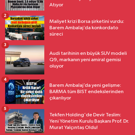
Atıyor
2
Maliyet krizi Borsa şirketini vurdu:
Barem Ambalaj’da konkordato
süreci
3
Audi tarihinin en büyük SUV modeli
Q9, markanın yeni amiral gemisi
oluyor
4
Barem Ambalaj’da yeni gelişme:
BARMA tüm BIST endekslerinden
çıkarılıyor
5
Tekfen Holding'de Devir Teslim:
Yeni Yönetim Kurulu Başkanı Prof. Dr.
Murat Yalçıntaş Oldu!