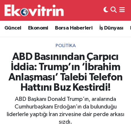
Güncel
Hava Durumu
Güncel
Ekonomi
Borsa Haberleri
İş Dünyası
Ekonomi
Trafik Durumu
POLITIKA
Borsa Haberleri
Süper Lig Puan Durumu ve Fikstür
ABD Basınından Çarpıcı
İddia: Trump’ın ‘İbrahim
İş Dünyası
Tüm Manşetler
Anlaşması’ Talebi Telefon
Lojistik
Son Dakika Haberleri
Hattını Buz Kestirdi!
Otovitrin
Haber Arşivi
ABD Başkanı Donald Trump’ın, aralarında
Cumhurbaşkanı Erdoğan’ın da bulunduğu
Asayiş
liderlerle yaptığı İran zirvesine dair perde arkası
sızdı.
Magazin