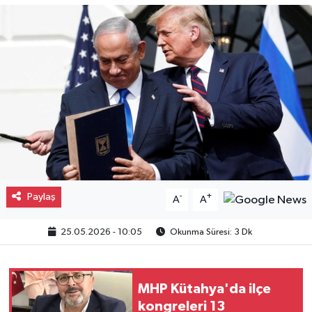
Gayrimenkul
Spor
Eğitim
Paylaş
-
+
A
A
25.05.2026 - 10:05
Okunma Süresi: 3 Dk
MHP Kütahya'da ilçe
kongreleri 13