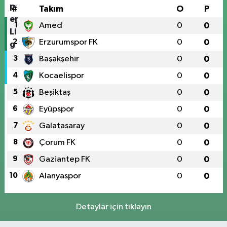
#
Takım
O
P
1
Amed
0
0
2
Erzurumspor FK
0
0
3
Başakşehir
0
0
4
Kocaelispor
0
0
5
Beşiktaş
0
0
6
Eyüpspor
0
0
7
Galatasaray
0
0
8
Çorum FK
0
0
9
Gaziantep FK
0
0
10
Alanyaspor
0
0
Detaylar için tıklayın