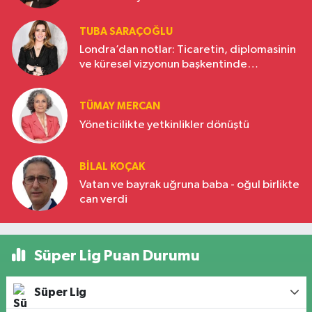
TUBA SARAÇOĞLU
Londra’dan notlar: Ticaretin, diplomasinin
ve küresel vizyonun başkentinde
Türkiye’nin yükselen gücü
TÜMAY MERCAN
Yöneticilikte yetkinlikler dönüştü
BILAL KOÇAK
Vatan ve bayrak uğruna baba - oğul birlikte
can verdi
Süper Lig Puan Durumu
Süper Lig