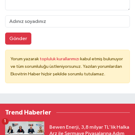
Gönder
Yorum yazarak
topluluk kurallarımızı
kabul etmiş bulunuyor
ve tüm sorumluluğu üstleniyorsunuz. Yazılan yorumlardan
Ekovitrin Haber hiçbir şekilde sorumlu tutulamaz.
Trend Haberler
1
Bewen Enerji, 3,8 milyar TL'lik Halka
Arz ile Sermaye Piyasalarına Adım