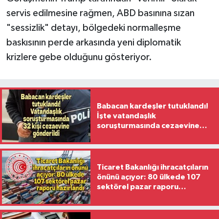
servis edilmesine rağmen, ABD basınına sızan
"sessizlik" detayı, bölgedeki normalleşme
baskısının perde arkasında yeni diplomatik
krizlere gebe olduğunu gösteriyor.
Babacan kardeşler tutuklandı!
İşte vatandaşlık
soruşturmasında cezaevine
gönderilen 32 isim
Ticaret Bakanlığı ihracatçıların
önünü açıyor: 80 ülkede 107
sektörel pazar raporu
hazırlandı