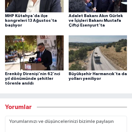
MHP Kütahya'da ilçe
Adalet Bakanı Akın Gürlek
kongreleri 13 Ağustos'ta
ve İçişleri Bakanı Mustafa
başlıyor
Çiftçi Esenyurt'ta
Erenköy Direnişi'nin 62'nci
Büyükşehir Harmancık'ta da
yıl dönümünde şehitler
yolları yeniliyor
törenle anıldı
Yorumlar