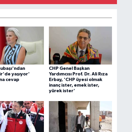
Subaşı'ndan
CHP Genel Başkan
ir'de yaşıyor'
Yardımcısı Prof. Dr. Ali Rıza
ına cevap
Erbay, 'CHP üyesi olmak
inanç ister, emek ister,
yürek ister'