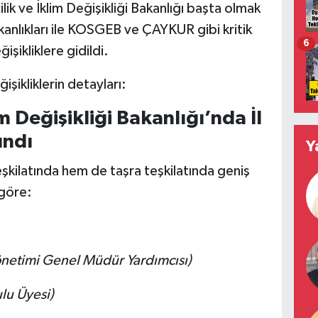
lik ve İklim Değişikliği Bakanlığı başta olmak
kanlıkları ile KOSGEB ve ÇAYKUR gibi kritik
6
şikliklere gidildi.
şikliklerin detayları:
im Değişikliği Bakanlığı’nda İl
ındı
Y
kilatında hem de taşra teşkilatında geniş
 göre:
netimi Genel Müdür Yardımcısı)
lu Üyesi)