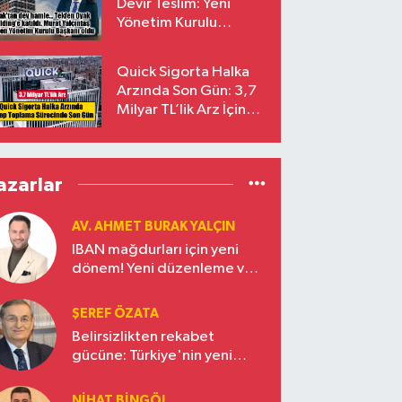
Devir Teslim: Yeni
Yönetim Kurulu
Başkanı Prof. Dr. Murat
Yalçıntaş Oldu!
Quick Sigorta Halka
Arzında Son Gün: 3,7
Milyar TL’lik Arz İçin
Talepler Bugün Sona
Eriyor
azarlar
AV. AHMET BURAK YALÇIN
IBAN mağdurları için yeni
dönem! Yeni düzenleme ve
ceza indirim oranları
ŞEREF ÖZATA
Belirsizlikten rekabet
gücüne: Türkiye'nin yeni
ekonomi vizyonu
NIHAT BINGÖL