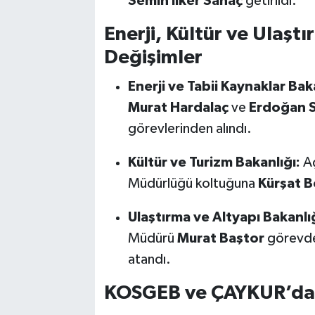
Semih İlker Sanaç
getirildi.
Enerji, Kültür ve Ulaşt
Değişimler
Enerji ve Tabii Kaynaklar Bak
Murat Hardalaç
ve
Erdoğan S
görevlerinden alındı.
Kültür ve Turizm Bakanlığı:
Aç
Müdürlüğü koltuğuna
Kürşat B
Ulaştırma ve Altyapı Bakanlığ
Müdürü
Murat Baştor
görevden
atandı.
KOSGEB ve ÇAYKUR’da 