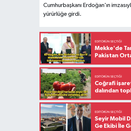
Cumhurbaşkanı Erdoğan'ın imzasıyla y
yürürlüğe girdi.
EDITÖRÜN SEÇTIĞI
Mekke'de Tari
Pakistan Ort
EDITÖRÜN SEÇTIĞI
Coğrafi işare
dalından top
EDITÖRÜN SEÇTIĞI
Seyir Mobil 
Ge Ekibi İle 