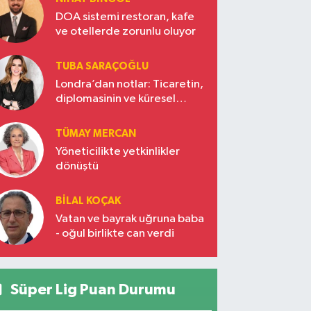
DOA sistemi restoran, kafe
ve otellerde zorunlu oluyor
TUBA SARAÇOĞLU
Londra’dan notlar: Ticaretin,
diplomasinin ve küresel
vizyonun başkentinde
Türkiye’nin yükselen gücü
TÜMAY MERCAN
Yöneticilikte yetkinlikler
dönüştü
BILAL KOÇAK
Vatan ve bayrak uğruna baba
- oğul birlikte can verdi
Süper Lig Puan Durumu