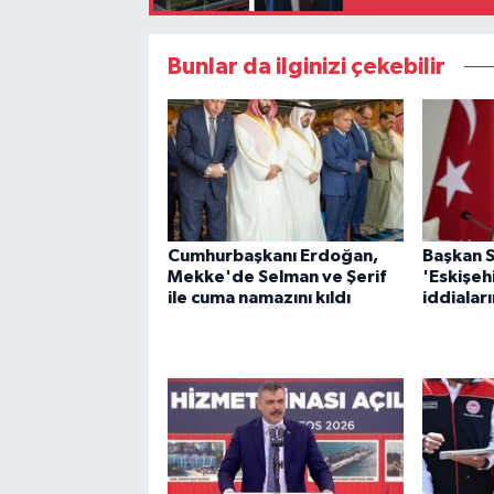
Bunlar da ilginizi çekebilir
Cumhurbaşkanı Erdoğan,
Başkan 
Mekke'de Selman ve Şerif
'Eskişeh
ile cuma namazını kıldı
iddialar