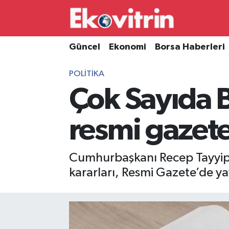
Güncel
Hava Durumu
Güncel
Ekonomi
Borsa Haberleri
Ekonomi
Trafik Durumu
POLITIKA
Çok Sayıda B
Borsa Haberleri
Süper Lig Puan Durumu ve Fikstür
İş Dünyası
Tüm Manşetler
resmi gazet
Lojistik
Son Dakika Haberleri
Cumhurbaşkanı Recep Tayyip 
Otovitrin
Haber Arşivi
kararları, Resmi Gazete’de y
Asayiş
Magazin