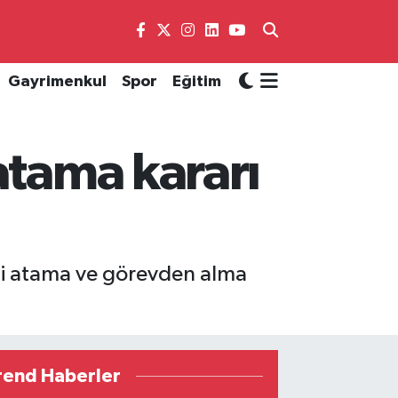
Gayrimenkul
Spor
Eğitim
atama kararı
ni atama ve görevden alma
rend Haberler