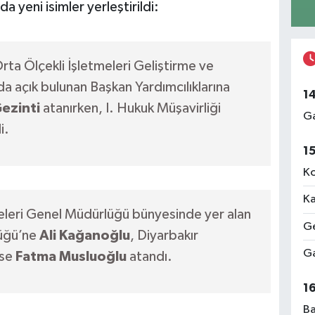
 yeni isimler yerleştirildi:
ta Ölçekli İşletmeleri Geliştirme ve
a açık bulunan Başkan Yardımcılıklarına
1
ezinti
atanırken, I. Hukuk Müşavirliği
Ga
i.
1
Ko
Ka
leri Genel Müdürlüğü bünyesinde yer alan
Ge
üğü’ne
Ali Kağanoğlu
, Diyarbakır
Ga
ise
Fatma Musluoğlu
atandı.
1
Ba