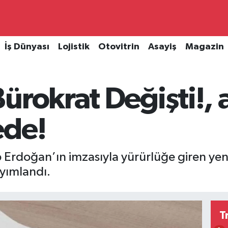
İş Dünyası
Lojistik
Otovitrin
Asayiş
Magazin
ürokrat Değişti!, 
ede!
Erdoğan’ın imzasıyla yürürlüğe giren ye
ayımlandı.
T