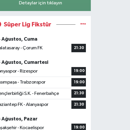
Detaylar için tıklayın
Süper Lig Fikstür
4 Ağustos, Cuma
latasaray - Çorum FK
21:30
5 Ağustos, Cumartesi
nyaspor - Rizespor
19:00
sımpaşa - Trabzonspor
19:00
nçlerbirliği S.K. - Fenerbahçe
21:30
ziantep FK - Alanyaspor
21:30
6 Ağustos, Pazar
şakşehir - Kocaelispor
19:00