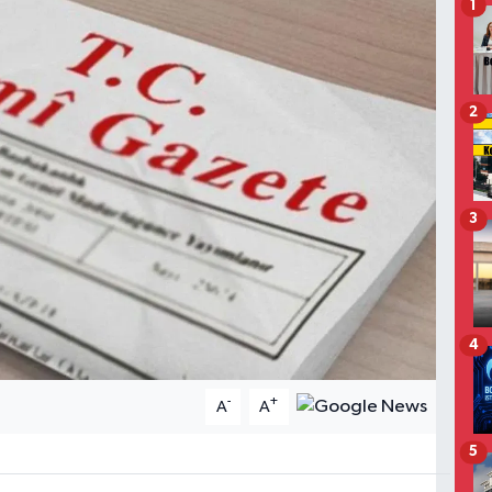
1
2
3
4
-
+
A
A
5