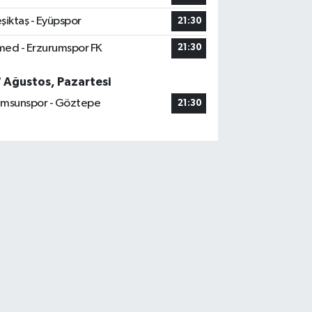
şiktaş - Eyüpspor
21:30
ed - Erzurumspor FK
21:30
7 Ağustos, Pazartesi
msunspor - Göztepe
21:30