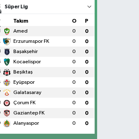
Süper Lig
#
Takım
O
P
1
Amed
0
0
2
Erzurumspor FK
0
0
3
Başakşehir
0
0
4
Kocaelispor
0
0
5
Beşiktaş
0
0
6
Eyüpspor
0
0
7
Galatasaray
0
0
8
Çorum FK
0
0
9
Gaziantep FK
0
0
0
Alanyaspor
0
0