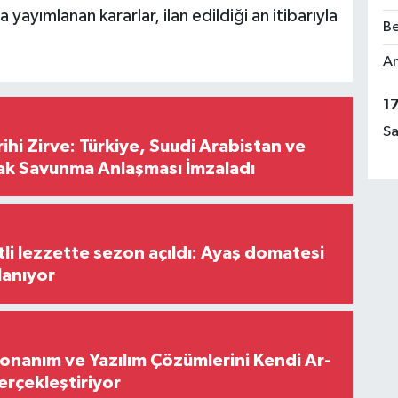
ayımlanan kararlar, ilan edildiği an itibarıyla
Be
Am
1
Sa
hi Zirve: Türkiye, Suudi Arabistan ve
ak Savunma Anlaşması İmzaladı
tli lezzette sezon açıldı: Ayaş domatesi
lanıyor
Donanım ve Yazılım Çözümlerini Kendi Ar-
Gerçekleştiriyor