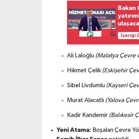
Bakan Ç
yatırım
ulaşac
İçeriği
Ali Laloğlu
(Malatya Çevre v
Hikmet Çelik
(Eskişehir Çev
Sibel Livdumlu
(Kayseri Çev
Murat Alacatlı
(Yalova Çevre
Kadir Kandemir
(Balıkesir 
Yeni Atama:
Boşalan Çevre Yön