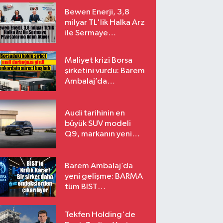
Bewen Enerji, 3,8
milyar TL'lik Halka Arz
ile Sermaye
Piyasalarına Adım
Atıyor
Maliyet krizi Borsa
şirketini vurdu: Barem
Ambalaj’da
konkordato süreci
Audi tarihinin en
büyük SUV modeli
Q9, markanın yeni
amiral gemisi oluyor
Barem Ambalaj’da
yeni gelişme: BARMA
tüm BIST
endekslerinden
çıkarılıyor
Tekfen Holding'de