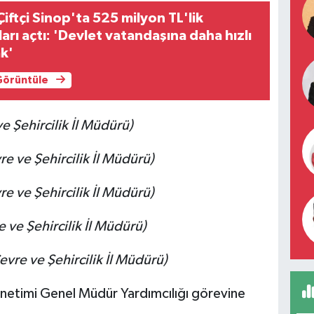
iftçi Sinop'ta 525 milyon TL'lik
ları açtı: 'Devlet vatandaşına daha hızlı
ak'
 Görüntüle
e Şehircilik İl Müdürü)
re ve Şehircilik İl Müdürü)
re ve Şehircilik İl Müdürü)
 ve Şehircilik İl Müdürü)
Çevre ve Şehircilik İl Müdürü)
etimi Genel Müdür Yardımcılığı görevine