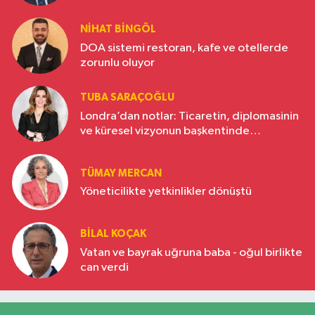
NIHAT BINGÖL
DOA sistemi restoran, kafe ve otellerde
zorunlu oluyor
TUBA SARAÇOĞLU
Londra’dan notlar: Ticaretin, diplomasinin
ve küresel vizyonun başkentinde
Türkiye’nin yükselen gücü
TÜMAY MERCAN
Yöneticilikte yetkinlikler dönüştü
BILAL KOÇAK
Vatan ve bayrak uğruna baba - oğul birlikte
can verdi