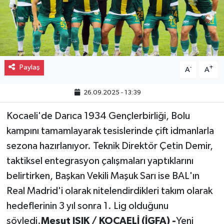
Gayrimenkul
Spor
Paylaş
-
+
Eğitim
A
A
26.09.2025 - 13:39
Kocaeli'de Darıca 1934 Gençlerbirliği, Bolu
kampını tamamlayarak tesislerinde çift idmanlarla
sezona hazırlanıyor. Teknik Direktör Çetin Demir,
taktiksel entegrasyon çalışmaları yaptıklarını
belirtirken, Başkan Vekili Maşuk Sarı ise BAL'ın
Real Madrid'i olarak nitelendirdikleri takım olarak
hedeflerinin 3 yıl sonra 1. Lig olduğunu
söyledi.
Mesut IŞIK / KOCAELİ (İGFA) -
Yeni