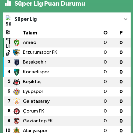
Süper Lig Puan Durumu
Süper Lig
#
Takım
O
P
1
Amed
0
0
2
Erzurumspor FK
0
0
3
Başakşehir
0
0
4
Kocaelispor
0
0
5
Beşiktaş
0
0
6
Eyüpspor
0
0
7
Galatasaray
0
0
8
Çorum FK
0
0
9
Gaziantep FK
0
0
10
Alanyaspor
0
0