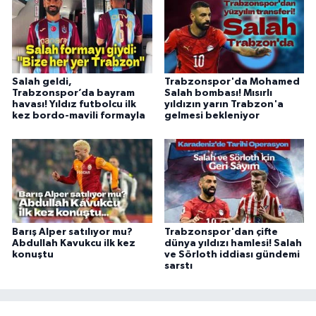
Salah geldi,
Trabzonspor'da Mohamed
Trabzonspor’da bayram
Salah bombası! Mısırlı
havası! Yıldız futbolcu ilk
yıldızın yarın Trabzon'a
kez bordo-mavili formayla
gelmesi bekleniyor
Barış Alper satılıyor mu?
Trabzonspor'dan çifte
Abdullah Kavukcu ilk kez
dünya yıldızı hamlesi! Salah
konuştu
ve Sörloth iddiası gündemi
sarstı