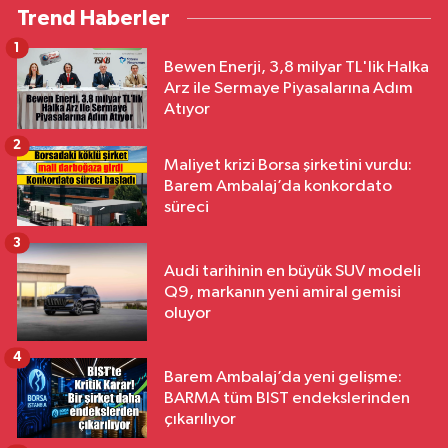
Trend Haberler
1
Bewen Enerji, 3,8 milyar TL'lik Halka
Arz ile Sermaye Piyasalarına Adım
Atıyor
2
Maliyet krizi Borsa şirketini vurdu:
Barem Ambalaj’da konkordato
süreci
3
Audi tarihinin en büyük SUV modeli
Q9, markanın yeni amiral gemisi
oluyor
4
Barem Ambalaj’da yeni gelişme:
BARMA tüm BIST endekslerinden
çıkarılıyor