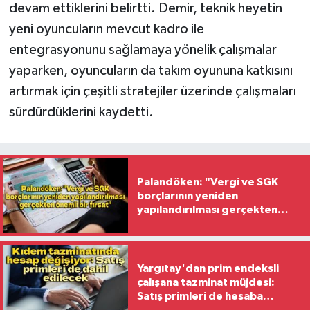
devam ettiklerini belirtti. Demir, teknik heyetin
yeni oyuncuların mevcut kadro ile
entegrasyonunu sağlamaya yönelik çalışmalar
yaparken, oyuncuların da takım oyununa katkısını
artırmak için çeşitli stratejiler üzerinde çalışmaları
sürdürdüklerini kaydetti.
Palandöken: "Vergi ve SGK
borçlarının yeniden
yapılandırılması gerçekten
önemli bir fırsat"
Yargıtay'dan prim endeksli
çalışana tazminat müjdesi:
Satış primleri de hesaba
katılacak