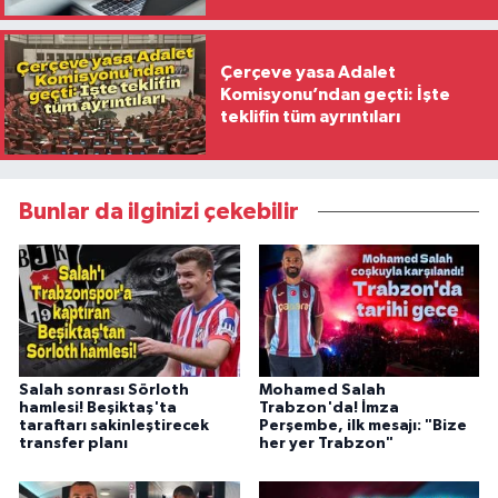
Çerçeve yasa Adalet
Komisyonu’ndan geçti: İşte
teklifin tüm ayrıntıları
Bunlar da ilginizi çekebilir
Salah sonrası Sörloth
Mohamed Salah
hamlesi! Beşiktaş'ta
Trabzon'da! İmza
taraftarı sakinleştirecek
Perşembe, ilk mesajı: "Bize
transfer planı
her yer Trabzon"