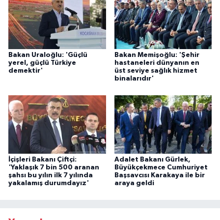
Bakan Uraloğlu: 'Güçlü
Bakan Memişoğlu: 'Şehir
yerel, güçlü Türkiye
hastaneleri dünyanın en
demektir'
üst seviye sağlık hizmet
binalarıdır'
İçişleri Bakanı Çiftçi:
Adalet Bakanı Gürlek,
'Yaklaşık 7 bin 500 aranan
Büyükçekmece Cumhuriyet
şahsı bu yılın ilk 7 yılında
Başsavcısı Karakaya ile bir
yakalamış durumdayız'
araya geldi