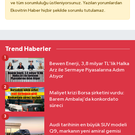
ve tüm sorumluluğu üstleniyorsunuz. Yazılan yorumlardan
Ekovitrin Haber hiçbir şekilde sorumlu tutulamaz.
Trend Haberler
1
Bewen Enerji, 3,8 milyar TL'lik Halka
Arz ile Sermaye Piyasalarına Adım
Atıyor
2
Maliyet krizi Borsa şirketini vurdu:
Barem Ambalaj’da konkordato
süreci
3
Audi tarihinin en büyük SUV modeli
Q9, markanın yeni amiral gemisi