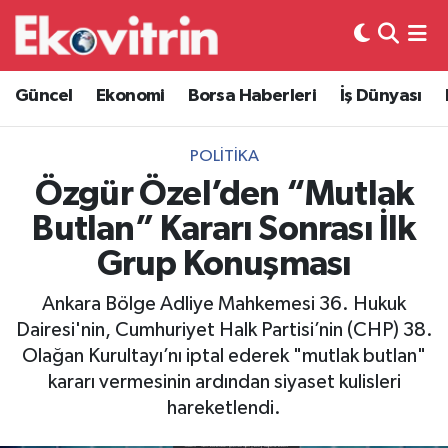
Güncel
Hava Durumu
Güncel
Ekonomi
Borsa Haberleri
İş Dünyası
Ekonomi
Trafik Durumu
POLITIKA
Borsa Haberleri
Süper Lig Puan Durumu ve Fikstür
Özgür Özel’den “Mutlak
Butlan” Kararı Sonrası İlk
İş Dünyası
Tüm Manşetler
Grup Konuşması
Lojistik
Son Dakika Haberleri
Ankara Bölge Adliye Mahkemesi 36. Hukuk
Dairesi'nin, Cumhuriyet Halk Partisi’nin (CHP) 38.
Otovitrin
Haber Arşivi
Olağan Kurultayı’nı iptal ederek "mutlak butlan"
kararı vermesinin ardından siyaset kulisleri
Asayiş
hareketlendi.
Magazin