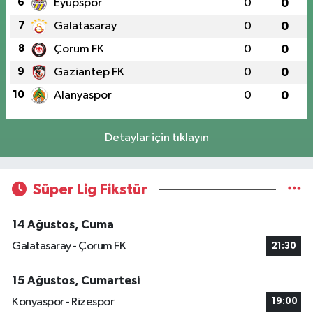
6
Eyüpspor
0
0
7
Galatasaray
0
0
8
Çorum FK
0
0
9
Gaziantep FK
0
0
10
Alanyaspor
0
0
Detaylar için tıklayın
Süper Lig Fikstür
14 Ağustos, Cuma
Galatasaray - Çorum FK
21:30
15 Ağustos, Cumartesi
Konyaspor - Rizespor
19:00