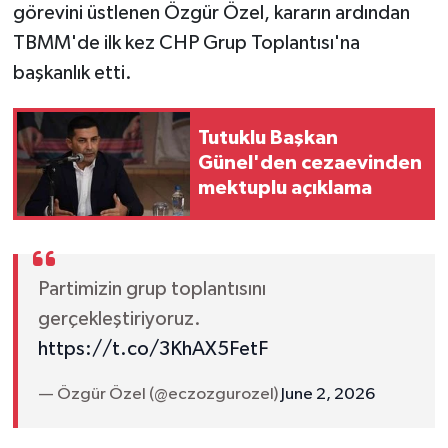
görevini üstlenen Özgür Özel, kararın ardından
TBMM'de ilk kez CHP Grup Toplantısı'na
başkanlık etti.
Tutuklu Başkan
Günel'den cezaevinden
mektuplu açıklama
Partimizin grup toplantısını
gerçekleştiriyoruz.
https://t.co/3KhAX5FetF
— Özgür Özel (@eczozgurozel)
June 2, 2026