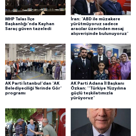
MHP Talas İlçe
İran: 'ABD ile müzakere
Başkanlığı'nda Kayhan
yürütmüyoruz sadece
Saraç güven tazeledi
aracılar üzerinden mesaj
alışverişinde bulunuyoruz'
AK Parti İstanbul'dan 'AK
AK Parti Adana İl Başkanı
Belediyeciliği Yerinde Gör'
Özkan: ''Türkiye Yüzyılına
programı
güçlü teşkilatımızla
yürüyoruz'