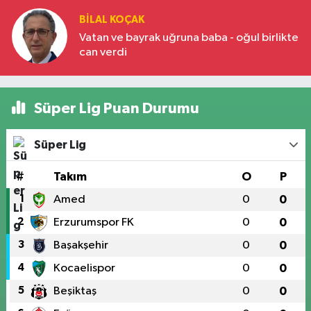
BILAL KOÇAK
Vatan ve bayrak uğruna baba - oğul birlikte
can verdi
Süper Lig Puan Durumu
Süper Lig
#
Takım
O
P
1
Amed
0
0
2
Erzurumspor FK
0
0
3
Başakşehir
0
0
4
Kocaelispor
0
0
5
Beşiktaş
0
0