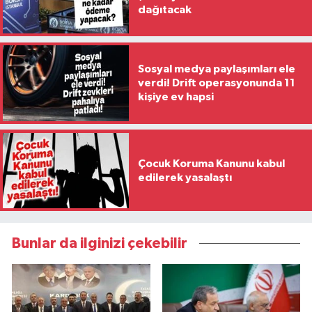
dağıtacak
Sosyal medya paylaşımları ele
verdi! Drift operasyonunda 11
kişiye ev hapsi
Çocuk Koruma Kanunu kabul
edilerek yasalaştı
Bunlar da ilginizi çekebilir