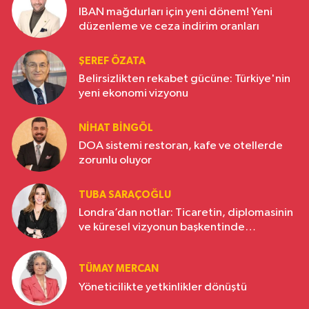
IBAN mağdurları için yeni dönem! Yeni
düzenleme ve ceza indirim oranları
ŞEREF ÖZATA
Belirsizlikten rekabet gücüne: Türkiye'nin
yeni ekonomi vizyonu
NIHAT BINGÖL
DOA sistemi restoran, kafe ve otellerde
zorunlu oluyor
TUBA SARAÇOĞLU
Londra’dan notlar: Ticaretin, diplomasinin
ve küresel vizyonun başkentinde
Türkiye’nin yükselen gücü
TÜMAY MERCAN
Yöneticilikte yetkinlikler dönüştü