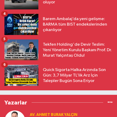
oluyor
4
Barem Ambalaj’da yeni gelişme:
BARMA tüm BIST endekslerinden
çıkarılıyor
5
Tekfen Holding'de Devir Teslim:
Yeni Yönetim Kurulu Başkanı Prof. Dr.
Murat Yalçıntaş Oldu!
6
Quick Sigorta Halka Arzında Son
Gün: 3,7 Milyar TL’lik Arz İçin
Talepler Bugün Sona Eriyor
Yazarlar
AV. AHMET BURAK YALÇIN