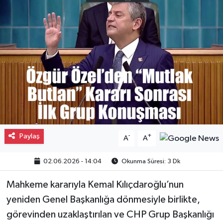
Gayrimenkul
Spor
Eğitim
Paylaş
-
+
A
A
02.06.2026 - 14:04
Okunma Süresi: 3 Dk
Mahkeme kararıyla Kemal Kılıçdaroğlu’nun
yeniden Genel Başkanlığa dönmesiyle birlikte,
görevinden uzaklaştırılan ve CHP Grup Başkanlığı