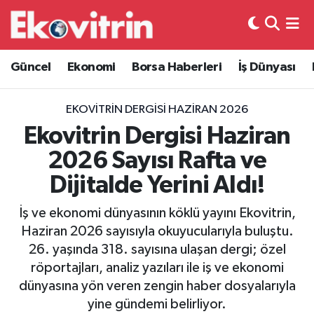
Güncel
Hava Durumu
Güncel
Ekonomi
Borsa Haberleri
İş Dünyası
Ekonomi
Trafik Durumu
EKOVITRIN DERGISI HAZIRAN 2026
Borsa Haberleri
Süper Lig Puan Durumu ve Fikstür
Ekovitrin Dergisi Haziran
2026 Sayısı Rafta ve
İş Dünyası
Tüm Manşetler
Dijitalde Yerini Aldı!
Lojistik
Son Dakika Haberleri
İş ve ekonomi dünyasının köklü yayını Ekovitrin,
Haziran 2026 sayısıyla okuyucularıyla buluştu.
Otovitrin
Haber Arşivi
26. yaşında 318. sayısına ulaşan dergi; özel
röportajları, analiz yazıları ile iş ve ekonomi
Asayiş
dünyasına yön veren zengin haber dosyalarıyla
yine gündemi belirliyor.
Magazin