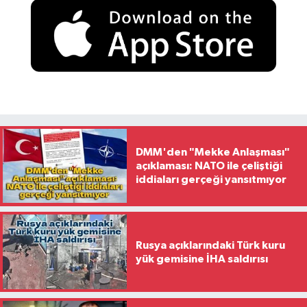
DMM'den "Mekke Anlaşması"
açıklaması: NATO ile çeliştiği
iddiaları gerçeği yansıtmıyor
Rusya açıklarındaki Türk kuru
yük gemisine İHA saldırısı