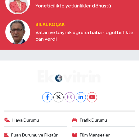
Yöneticilikte yetkinlikler dönüştü
BILAL KOÇAK
Vatan ve bayrak uğruna baba - oğul birlikte
can verdi
Hava Durumu
Trafik Durumu
Puan Durumu ve Fikstür
Tüm Manşetler