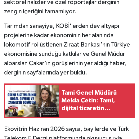
sektörel nalizler ve özel röportajlar derginin
zengin içeriğini tamamlıyor.
Tarımdan sanayiye, KOBİ'lerden dev altyapı
projelerine kadar ekonominin her alanında
lokomotif rol üstlenen Ziraat Bankası'nın Türkiye
ekonomisine sunduğu katkılar ve Genel Müdür
alparslan Çakar'ın görüşlerinin yer aldığı haber,
derginin sayfalarında yer buldu.
Tami Genel Müdürü
Melda Çetin: Tami,
dijital ticaretin
geleceğini yeniden
tasarlıyor
Ekovitrin Haziran 2026 sayısı, bayilerde ve Türk
Telekom E Dergi platformunda okuyucusuyla