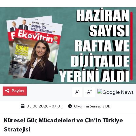
Gayrimenkul
Spor
Eğitim
Paylaş
-
+
A
A
03.06.2026 - 07:01
Okunma Süresi: 3 Dk
Küresel Güç Mücadeleleri ve Çin’in Türkiye
Stratejisi