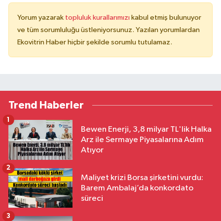
Yorum yazarak
topluluk kurallarımızı
kabul etmiş bulunuyor
ve tüm sorumluluğu üstleniyorsunuz. Yazılan yorumlardan
Ekovitrin Haber hiçbir şekilde sorumlu tutulamaz.
Trend Haberler
1
Bewen Enerji, 3,8 milyar TL'lik Halka
Arz ile Sermaye Piyasalarına Adım
Atıyor
2
Maliyet krizi Borsa şirketini vurdu:
Barem Ambalaj’da konkordato
süreci
3