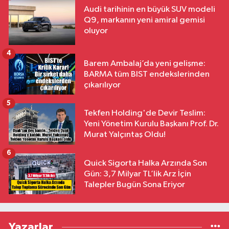
Audi tarihinin en büyük SUV modeli
Q9, markanın yeni amiral gemisi
oluyor
4
Barem Ambalaj’da yeni gelişme:
BARMA tüm BIST endekslerinden
çıkarılıyor
5
Tekfen Holding'de Devir Teslim:
Yeni Yönetim Kurulu Başkanı Prof. Dr.
Murat Yalçıntaş Oldu!
6
Quick Sigorta Halka Arzında Son
Gün: 3,7 Milyar TL’lik Arz İçin
Talepler Bugün Sona Eriyor
Yazarlar