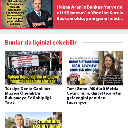
Hakan Aran İş Bankası'na veda
etti! Şişecam'ın Yönetim Kurulu
Başkanı oldu, yeni genel müdür
belli oldu
Bunlar da ilginizi çekebilir
Türkiye Deniz Canlıları
Tami Genel Müdürü Melda
Müzesi Önemli Bir
Çetin: Tami, dijital ticaretin
Buluşmaya Ev Sahipliği
geleceğini yeniden
Yaptı
tasarlıyor