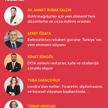
AV. AHMET BURAK YALÇIN
IBAN mağdurları için yeni dönem! Yeni
düzenleme ve ceza indirim oranları
ŞEREF ÖZATA
Belirsizlikten rekabet gücüne: Türkiye'nin
yeni ekonomi vizyonu
NIHAT BINGÖL
DOA sistemi restoran, kafe ve otellerde
zorunlu oluyor
TUBA SARAÇOĞLU
Londra’dan notlar: Ticaretin, diplomasinin
ve küresel vizyonun başkentinde
Türkiye’nin yükselen gücü
TÜMAY MERCAN