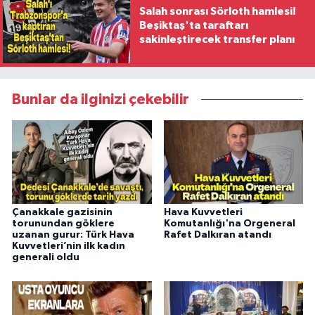
Salah sonrası Sörloth hamlesi!
Beşiktaş'ta taraftarı
sakinleştirecek transfer planı
Bunlar da ilginizi çekebilir
Çanakkale gazisinin
Hava Kuvvetleri
torunundan göklere
Komutanlığı'na Orgeneral
uzanan gurur: Türk Hava
Rafet Dalkıran atandı
Kuvvetleri’nin ilk kadın
generali oldu