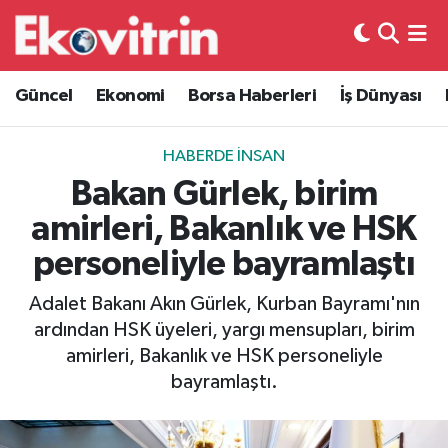
Güncel
Hava Durumu
Güncel
Ekonomi
Borsa Haberleri
İş Dünyası
Ekonomi
Trafik Durumu
HABERDE İNSAN
Borsa Haberleri
Süper Lig Puan Durumu ve Fikstür
Bakan Gürlek, birim
amirleri, Bakanlık ve HSK
İş Dünyası
Tüm Manşetler
personeliyle bayramlaştı
Lojistik
Son Dakika Haberleri
Adalet Bakanı Akın Gürlek, Kurban Bayramı'nın
ardından HSK üyeleri, yargı mensupları, birim
Otovitrin
Haber Arşivi
amirleri, Bakanlık ve HSK personeliyle
bayramlaştı.
Asayiş
Magazin