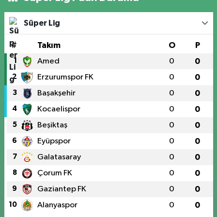
Süper Lig
#
Takım
O
P
1
Amed
0
0
2
Erzurumspor FK
0
0
3
Başakşehir
0
0
4
Kocaelispor
0
0
5
Beşiktaş
0
0
6
Eyüpspor
0
0
7
Galatasaray
0
0
8
Çorum FK
0
0
9
Gaziantep FK
0
0
10
Alanyaspor
0
0