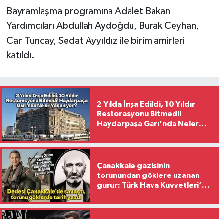
Bayramlaşma programına Adalet Bakan
Yardımcıları Abdullah Aydoğdu, Burak Ceyhan,
Can Tuncay, Sedat Ayyıldız ile birim amirleri
katıldı.
2 Yılda İnşa Edildi, 10 Yıldır
Restorasyonu Bitmedi!
Haydarpaşa Garı'nda Neler
Yaşanıyor?
Çanakkale gazisinin
torunundan göklere uzanan
gurur: Türk Hava Kuvvetleri’nin
ilk kadın generali oldu