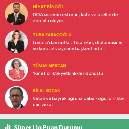
NIHAT BINGÖL
DOA sistemi restoran, kafe ve otellerde
zorunlu oluyor
TUBA SARAÇOĞLU
Londra’dan notlar: Ticaretin, diplomasinin
ve küresel vizyonun başkentinde
Türkiye’nin yükselen gücü
TÜMAY MERCAN
Yöneticilikte yetkinlikler dönüştü
BILAL KOÇAK
Vatan ve bayrak uğruna baba - oğul birlikte
can verdi
Süper Lig Puan Durumu