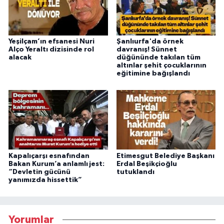
Yeşilçam’ın efsanesi Nuri
Şanlıurfa'da örnek
Alço Yeraltı dizisinde rol
davranış! Sünnet
alacak
düğününde takılan tüm
altınlar şehit çocuklarının
eğitimine bağışlandı
Kapalıçarşı esnafından
Etimesgut Belediye Başkanı
Bakan Kurum’a anlamlı jest:
Erdal Beşikçioğlu
“Devletin gücünü
tutuklandı
yanımızda hissettik”
Yorumlar