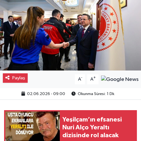
Gayrimenkul
Spor
Eğitim
Paylaş
-
+
A
A
02.06.2026 - 09:00
Okunma Süresi: 1 Dk
Yeşilçam’ın efsanesi
Nuri Alço Yeraltı
dizisinde rol alacak