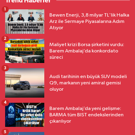
Trend Haberler
1
Bewen Enerji, 3,8 milyar TL'lik Halka
Arz ile Sermaye Piyasalarına Adım
Atıyor
2
Maliyet krizi Borsa şirketini vurdu:
Barem Ambalaj’da konkordato
süreci
3
Audi tarihinin en büyük SUV modeli
Q9, markanın yeni amiral gemisi
oluyor
4
Barem Ambalaj’da yeni gelişme:
BARMA tüm BIST endekslerinden
çıkarılıyor
5