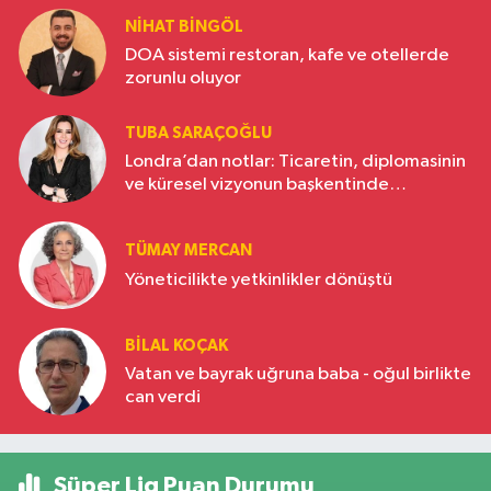
NIHAT BINGÖL
DOA sistemi restoran, kafe ve otellerde
zorunlu oluyor
TUBA SARAÇOĞLU
Londra’dan notlar: Ticaretin, diplomasinin
ve küresel vizyonun başkentinde
Türkiye’nin yükselen gücü
TÜMAY MERCAN
Yöneticilikte yetkinlikler dönüştü
BILAL KOÇAK
Vatan ve bayrak uğruna baba - oğul birlikte
can verdi
Süper Lig Puan Durumu