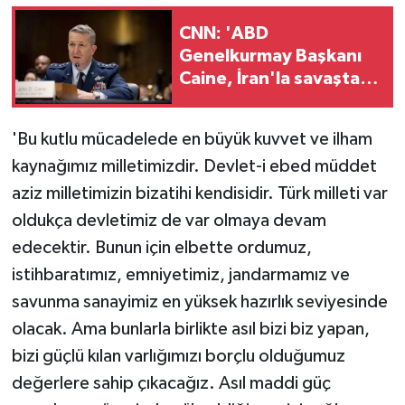
CNN: 'ABD
Genelkurmay Başkanı
Caine, İran'la savaştan
çıkış yolu arıyor'
'Bu kutlu mücadelede en büyük kuvvet ve ilham
kaynağımız milletimizdir. Devlet-i ebed müddet
aziz milletimizin bizatihi kendisidir. Türk milleti var
oldukça devletimiz de var olmaya devam
edecektir. Bunun için elbette ordumuz,
istihbaratımız, emniyetimiz, jandarmamız ve
savunma sanayimiz en yüksek hazırlık seviyesinde
olacak. Ama bunlarla birlikte asıl bizi biz yapan,
bizi güçlü kılan varlığımızı borçlu olduğumuz
değerlere sahip çıkacağız. Asıl maddi güç