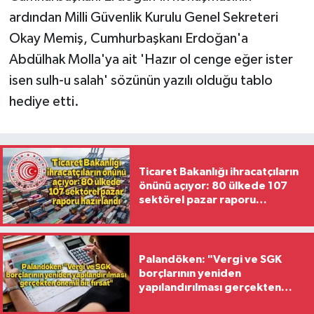
ardından Milli Güvenlik Kurulu Genel Sekreteri
Okay Memiş, Cumhurbaşkanı Erdoğan'a
Abdülhak Molla'ya ait 'Hazır ol cenge eğer ister
isen sulh-u salah' sözünün yazılı olduğu tablo
hediye etti.
Ticaret Bakanlığı ihracatçıların
önünü açıyor: 80 ülkede 107
sektörel pazar raporu
hazırlandı
Palandöken: "Vergi ve SGK
borçlarının yeniden
yapılandırılması gerçekten
önemli bir fırsat"