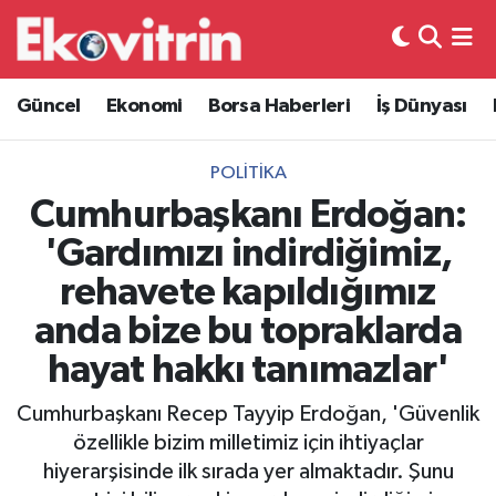
Güncel
Hava Durumu
Güncel
Ekonomi
Borsa Haberleri
İş Dünyası
Ekonomi
Trafik Durumu
POLITIKA
Borsa Haberleri
Süper Lig Puan Durumu ve Fikstür
Cumhurbaşkanı Erdoğan:
'Gardımızı indirdiğimiz,
İş Dünyası
Tüm Manşetler
rehavete kapıldığımız
Lojistik
Son Dakika Haberleri
anda bize bu topraklarda
hayat hakkı tanımazlar'
Otovitrin
Haber Arşivi
Cumhurbaşkanı Recep Tayyip Erdoğan, 'Güvenlik
Asayiş
özellikle bizim milletimiz için ihtiyaçlar
hiyerarşisinde ilk sırada yer almaktadır. Şunu
Magazin