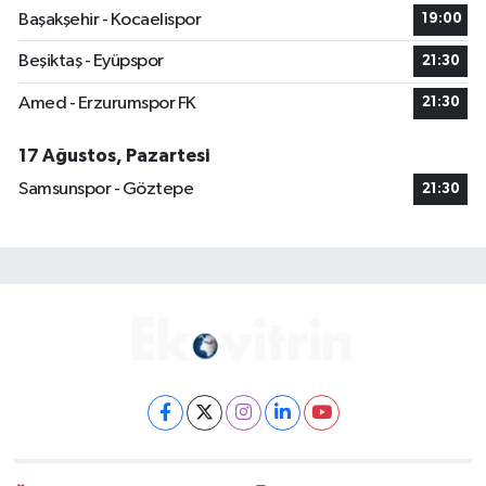
Başakşehir - Kocaelispor
19:00
Beşiktaş - Eyüpspor
21:30
Amed - Erzurumspor FK
21:30
17 Ağustos, Pazartesi
Samsunspor - Göztepe
21:30