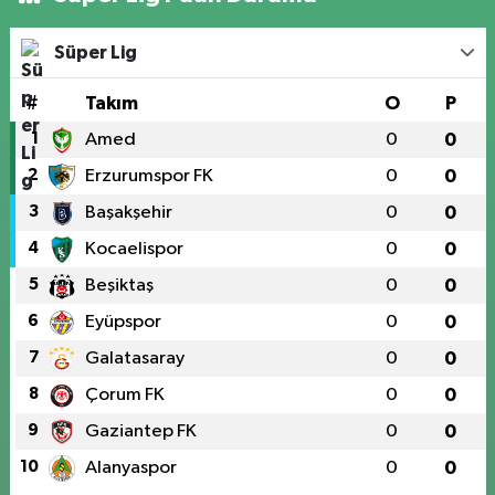
Süper Lig
#
Takım
O
P
1
Amed
0
0
2
Erzurumspor FK
0
0
3
Başakşehir
0
0
4
Kocaelispor
0
0
5
Beşiktaş
0
0
6
Eyüpspor
0
0
7
Galatasaray
0
0
8
Çorum FK
0
0
9
Gaziantep FK
0
0
10
Alanyaspor
0
0