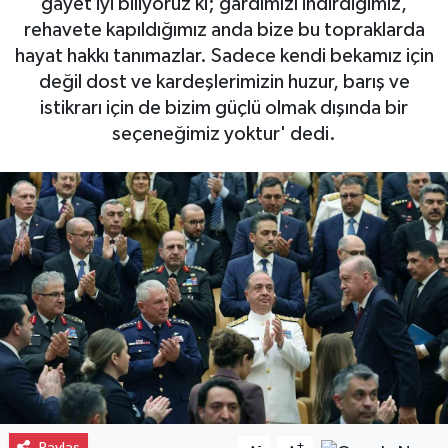
gayet iyi biliyoruz ki; gardımızı indirdiğimiz,
rehavete kapıldığımız anda bize bu topraklarda
Gayrimenkul
hayat hakkı tanımazlar. Sadece kendi bekamız için
değil dost ve kardeşlerimizin huzur, barış ve
Spor
istikrarı için de bizim güçlü olmak dışında bir
seçeneğimiz yoktur' dedi.
Eğitim
Paylaş
-
+