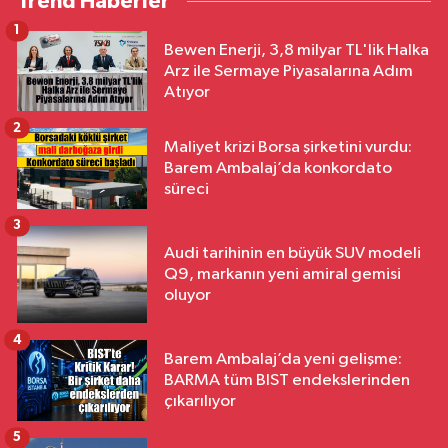
Trend Haberler
1
Bewen Enerji, 3,8 milyar TL'lik Halka
Arz ile Sermaye Piyasalarına Adım
Atıyor
2
Maliyet krizi Borsa şirketini vurdu:
Barem Ambalaj’da konkordato
süreci
3
Audi tarihinin en büyük SUV modeli
Q9, markanın yeni amiral gemisi
oluyor
4
Barem Ambalaj’da yeni gelişme:
BARMA tüm BIST endekslerinden
çıkarılıyor
5