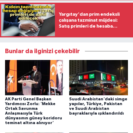
Yargıtay'dan prim endeksli
çalışana tazminat müjdesi:
Satış primleri de hesaba
katılacak
Bunlar da ilginizi çekebilir
AK Parti Genel Başkan
Suudi Arabistan'daki simge
Yardımcısı Zorlu: 'Mekke
yapılar, Türkiye, Pakistan
Ortak Savunma
ve Suudi Arabistan
Anlaşmasıyla Türk
bayraklarıyla ışıklandırıldı
dünyasının güney koridoru
teminat altına alınıyor'