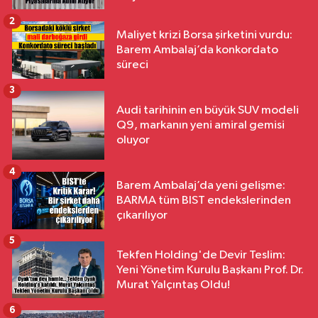
2
Maliyet krizi Borsa şirketini vurdu:
Barem Ambalaj’da konkordato
süreci
3
Audi tarihinin en büyük SUV modeli
Q9, markanın yeni amiral gemisi
oluyor
4
Barem Ambalaj’da yeni gelişme:
BARMA tüm BIST endekslerinden
çıkarılıyor
5
Tekfen Holding'de Devir Teslim:
Yeni Yönetim Kurulu Başkanı Prof. Dr.
Murat Yalçıntaş Oldu!
6