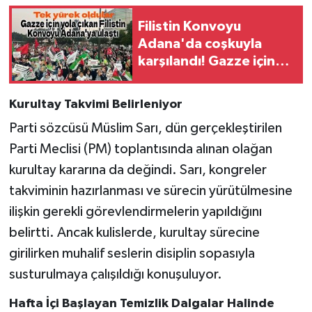
Filistin Konvoyu
Adana'da coşkuyla
karşılandı! Gazze için
destek mesajları verildi
Kurultay Takvimi Belirleniyor
Parti sözcüsü Müslim Sarı, dün gerçekleştirilen
Parti Meclisi (PM) toplantısında alınan olağan
kurultay kararına da değindi. Sarı, kongreler
takviminin hazırlanması ve sürecin yürütülmesine
ilişkin gerekli görevlendirmelerin yapıldığını
belirtti. Ancak kulislerde, kurultay sürecine
girilirken muhalif seslerin disiplin sopasıyla
susturulmaya çalışıldığı konuşuluyor.
Hafta İçi Başlayan Temizlik Dalgalar Halinde