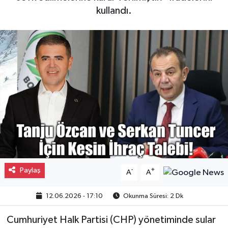
kullandı.
Gayrimenkul
Spor
Eğitim
Paylaş
-
+
A
A
12.06.2026 - 17:10
Okunma Süresi: 2 Dk
Cumhuriyet Halk Partisi (CHP) yönetiminde sular