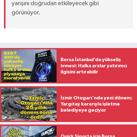
yarışını doğrudan etkileyecek gibi
görünüyor.
Borsa İstanbul’da yükseliş
ivmesi: Halka arzlar yatırımcı
ilgisini artırabilir
İzmir Otogarı'nda yeni dönem:
Yargıtay kararıyla işletme
belediyeye geçiyor
Quick Sigorta için Borsa