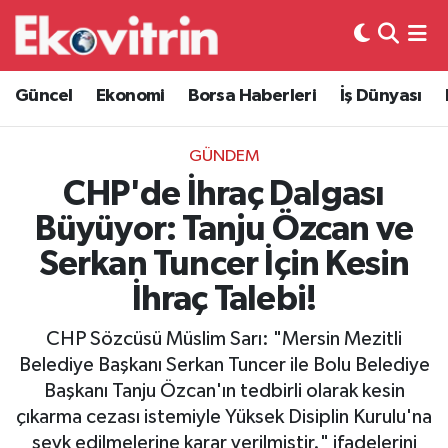
Güncel
Hava Durumu
Güncel
Ekonomi
Borsa Haberleri
İş Dünyası
Ekonomi
Trafik Durumu
GÜNDEM
Borsa Haberleri
Süper Lig Puan Durumu ve Fikstür
CHP'de İhraç Dalgası
Büyüyor: Tanju Özcan ve
İş Dünyası
Tüm Manşetler
Serkan Tuncer İçin Kesin
Lojistik
Son Dakika Haberleri
İhraç Talebi!
Otovitrin
Haber Arşivi
CHP Sözcüsü Müslim Sarı: "Mersin Mezitli
Belediye Başkanı Serkan Tuncer ile Bolu Belediye
Asayiş
Başkanı Tanju Özcan'ın tedbirli olarak kesin
çıkarma cezası istemiyle Yüksek Disiplin Kurulu'na
Magazin
sevk edilmelerine karar verilmiştir." ifadelerini