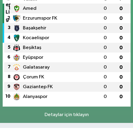
1
Amed
0
0
2
Erzurumspor FK
0
0
3
Başakşehir
0
0
4
Kocaelispor
0
0
5
Beşiktaş
0
0
6
Eyüpspor
0
0
7
Galatasaray
0
0
8
Çorum FK
0
0
9
Gaziantep FK
0
0
10
Alanyaspor
0
0
Detaylar için tıklayın