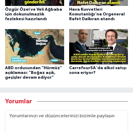
Özgür Özel ve Veli Ağbaba
Hava Kuvvetleri
için dokunulmazlık
Komutanlığı'na Orgeneral
fezlekesi hazırlandı
Rafet Dalkıran atandı
ABD ordusundan "Hürmüz"
CarrefourSA'da alkol satışı
açıklaması: "Boğaz açık,
sona eriyor?
geçişler devam ediyor"
Yorumlar