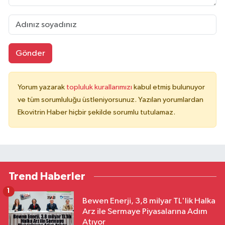
Gönder
Yorum yazarak
topluluk kurallarımızı
kabul etmiş bulunuyor
ve tüm sorumluluğu üstleniyorsunuz. Yazılan yorumlardan
Ekovitrin Haber hiçbir şekilde sorumlu tutulamaz.
Trend Haberler
1
Bewen Enerji, 3,8 milyar TL'lik Halka
Arz ile Sermaye Piyasalarına Adım
Atıyor