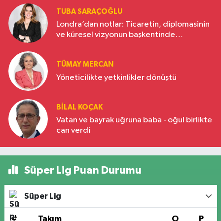
TUBA SARAÇOĞLU
Londra’dan notlar: Ticaretin, diplomasinin
ve küresel vizyonun başkentinde
Türkiye’nin yükselen gücü
TÜMAY MERCAN
Yöneticilikte yetkinlikler dönüştü
BILAL KOÇAK
Vatan ve bayrak uğruna baba - oğul birlikte
can verdi
Süper Lig Puan Durumu
Süper Lig
#
Takım
O
P