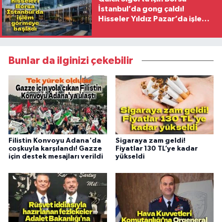
İstanbul’da gong çaldı!
Hisseler Yıldız Pazar’da işlem
görmeye başladı
Bunlar da ilginizi çekebilir
Filistin Konvoyu Adana'da
Sigaraya zam geldi!
coşkuyla karşılandı! Gazze
Fiyatlar 130 TL’ye kadar
için destek mesajları verildi
yükseldi