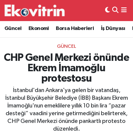
Güncel
Hava Durumu
Güncel
Ekonomi
Borsa Haberleri
İş Dünyası
Ekonomi
Trafik Durumu
GÜNCEL
Borsa Haberleri
Süper Lig Puan Durumu ve Fikstür
CHP Genel Merkezi önünde
Ekrem İmamoğlu
İş Dünyası
Tüm Manşetler
protestosu
Lojistik
Son Dakika Haberleri
İstanbul'dan Ankara'ya gelen bir vatandaş,
İstanbul Büyükşehir Belediye (İBB) Başkanı Ekrem
Otovitrin
Haber Arşivi
İmamoğlu'nun emeklilere yıllık 10 bin lira “pazar
desteği” vaadini yerine getirmediğini belirterek,
Asayiş
CHP Genel Merkezi önünde pankartlı protesto
düzenledi.
Magazin