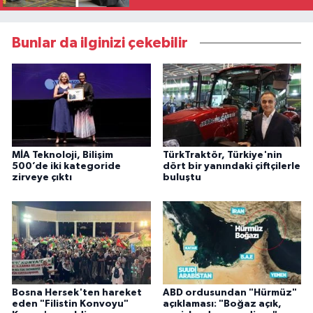
Bunlar da ilginizi çekebilir
MİA Teknoloji, Bilişim
TürkTraktör, Türkiye'nin
500’de iki kategoride
dört bir yanındaki çiftçilerle
zirveye çıktı
buluştu
Bosna Hersek'ten hareket
ABD ordusundan "Hürmüz"
eden "Filistin Konvoyu"
açıklaması: "Boğaz açık,