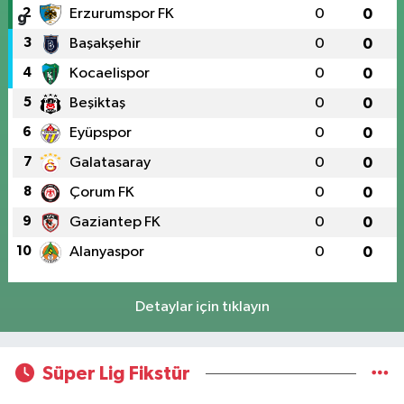
2
Erzurumspor FK
0
0
3
Başakşehir
0
0
4
Kocaelispor
0
0
5
Beşiktaş
0
0
6
Eyüpspor
0
0
7
Galatasaray
0
0
8
Çorum FK
0
0
9
Gaziantep FK
0
0
10
Alanyaspor
0
0
Detaylar için tıklayın
Süper Lig Fikstür