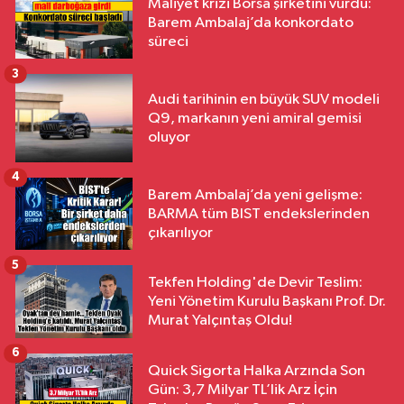
Maliyet krizi Borsa şirketini vurdu:
Barem Ambalaj’da konkordato
süreci
3
Audi tarihinin en büyük SUV modeli
Q9, markanın yeni amiral gemisi
oluyor
4
Barem Ambalaj’da yeni gelişme:
BARMA tüm BIST endekslerinden
çıkarılıyor
5
Tekfen Holding'de Devir Teslim:
Yeni Yönetim Kurulu Başkanı Prof. Dr.
Murat Yalçıntaş Oldu!
6
Quick Sigorta Halka Arzında Son
Gün: 3,7 Milyar TL’lik Arz İçin