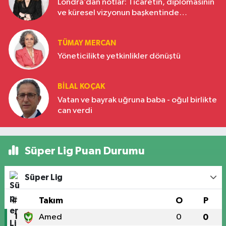
Londra’dan notlar: Ticaretin, diplomasinin
ve küresel vizyonun başkentinde
Türkiye’nin yükselen gücü
TÜMAY MERCAN
Yöneticilikte yetkinlikler dönüştü
BILAL KOÇAK
Vatan ve bayrak uğruna baba - oğul birlikte
can verdi
Süper Lig Puan Durumu
Süper Lig
#
Takım
O
P
1
Amed
0
0