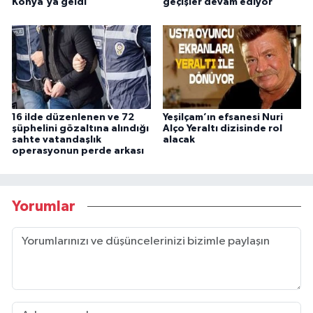
Konya'ya geldi
geçişler devam ediyor"
16 ilde düzenlenen ve 72
Yeşilçam’ın efsanesi Nuri
şüphelini gözaltına alındığı
Alço Yeraltı dizisinde rol
sahte vatandaşlık
alacak
operasyonun perde arkası
Yorumlar