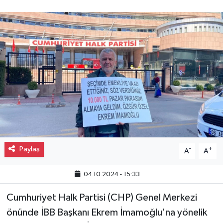
Gayrimenkul
Spor
Eğitim
Paylaş
-
+
A
A
04.10.2024 - 15:33
Cumhuriyet Halk Partisi (CHP) Genel Merkezi
önünde İBB Başkanı Ekrem İmamoğlu'na yönelik