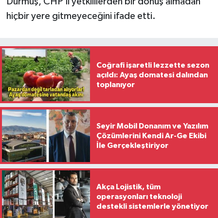
Durmuş, CHP'li yetkililerden bir dönüş almadan
hiçbir yere gitmeyeceğini ifade etti.
Coğrafi işaretli lezzette sezon
açıldı: Ayaş domatesi dalından
toplanıyor
Seyir Mobil Donanım ve Yazılım
Çözümlerini Kendi Ar-Ge Ekibi
İle Gerçekleştiriyor
Akça Lojistik, tüm
operasyonları teknoloji
destekli sistemlerle yönetiyor