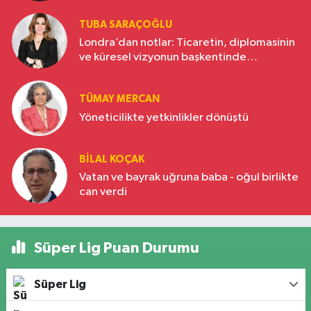
TUBA SARAÇOĞLU
Londra’dan notlar: Ticaretin, diplomasinin
ve küresel vizyonun başkentinde
Türkiye’nin yükselen gücü
TÜMAY MERCAN
Yöneticilikte yetkinlikler dönüştü
BILAL KOÇAK
Vatan ve bayrak uğruna baba - oğul birlikte
can verdi
Süper Lig Puan Durumu
Süper Lig