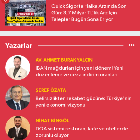
6
Quick Sigorta Halka Arzında Son
Gün: 3,7 Milyar TL’lik Arz İçin
Talepler Bugün Sona Eriyor
Yazarlar
AV. AHMET BURAK YALÇIN
IBAN mağdurları için yeni dönem! Yeni
düzenleme ve ceza indirim oranları
ŞEREF ÖZATA
Belirsizlikten rekabet gücüne: Türkiye'nin
yeni ekonomi vizyonu
NIHAT BINGÖL
DOA sistemi restoran, kafe ve otellerde
zorunlu oluyor