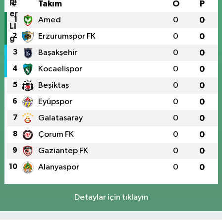
#
Takım
O
P
1
Amed
0
0
2
Erzurumspor FK
0
0
3
Başakşehir
0
0
4
Kocaelispor
0
0
5
Beşiktaş
0
0
6
Eyüpspor
0
0
7
Galatasaray
0
0
8
Çorum FK
0
0
9
Gaziantep FK
0
0
10
Alanyaspor
0
0
Detaylar için tıklayın