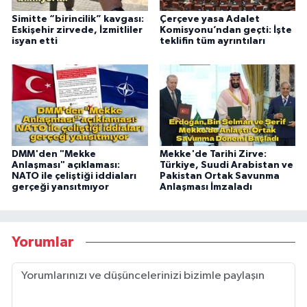
Simitte “birincilik” kavgası:
Çerçeve yasa Adalet
Eskişehir zirvede, İzmitliler
Komisyonu’ndan geçti: İşte
isyan etti
teklifin tüm ayrıntıları
DMM'den "Mekke
Mekke'de Tarihi Zirve:
Anlaşması" açıklaması:
Türkiye, Suudi Arabistan ve
NATO ile çeliştiği iddiaları
Pakistan Ortak Savunma
gerçeği yansıtmıyor
Anlaşması İmzaladı
Yorumlar