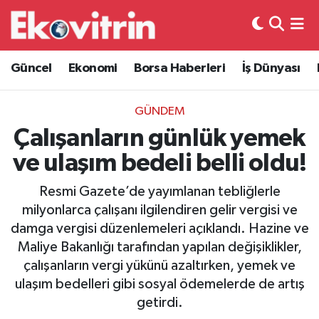
Güncel
Hava Durumu
Güncel
Ekonomi
Borsa Haberleri
İş Dünyası
Ekonomi
Trafik Durumu
GÜNDEM
Borsa Haberleri
Süper Lig Puan Durumu ve Fikstür
Çalışanların günlük yemek
ve ulaşım bedeli belli oldu!
İş Dünyası
Tüm Manşetler
Resmi Gazete’de yayımlanan tebliğlerle
Lojistik
Son Dakika Haberleri
milyonlarca çalışanı ilgilendiren gelir vergisi ve
damga vergisi düzenlemeleri açıklandı. Hazine ve
Otovitrin
Haber Arşivi
Maliye Bakanlığı tarafından yapılan değişiklikler,
çalışanların vergi yükünü azaltırken, yemek ve
Asayiş
ulaşım bedelleri gibi sosyal ödemelerde de artış
getirdi.
Magazin