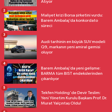
Atıyor
2
Maliyet krizi Borsa şirketini vurdu:
Barem Ambalaj’da konkordato
süreci
3
Audi tarihinin en büyük SUV modeli
Q9, markanın yeni amiral gemisi
oluyor
4
Barem Ambalaj’da yeni gelişme:
BARMA tüm BIST endekslerinden
çıkarılıyor
5
Tekfen Holding'de Devir Teslim:
Yeni Yönetim Kurulu Başkanı Prof. Dr.
Murat Yalçıntaş Oldu!