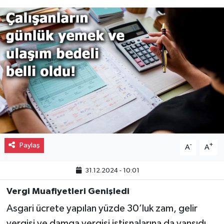
Gayrimenkul
Spor
Eğitim
Paylaş
-
+
A
A
31.12.2024 - 10:01
Vergi Muafiyetleri Genişledi
Asgari ücrete yapılan yüzde 30’luk zam, gelir
vergisi ve damga vergisi istisnalarına da yansıdı.