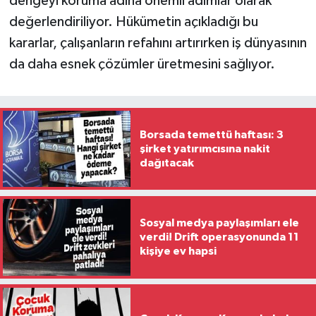
dengeyi koruma adına önemli adımlar olarak
değerlendiriliyor. Hükümetin açıkladığı bu
kararlar, çalışanların refahını artırırken iş dünyasının
da daha esnek çözümler üretmesini sağlıyor.
Borsada temettü haftası: 3
şirket yatırımcısına nakit
dağıtacak
Sosyal medya paylaşımları ele
verdi! Drift operasyonunda 11
kişiye ev hapsi