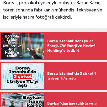
Boreal, protokol üyeleriyle buluştu. Bakan Kacır,
tören sonunda fabrikanın mühendis, teknisyen ve
işçileriyle hatıra fotoğrafı çektirdi.
Borsa İstanbul'dan Işıklar
Enerji, CW Enerji ve Hedef
Holding'e tedbir!
Borsa İstanbul’da 3 şirket 1
trilyon TL’yi aştı
Baykar’dan havacılıkta yeni