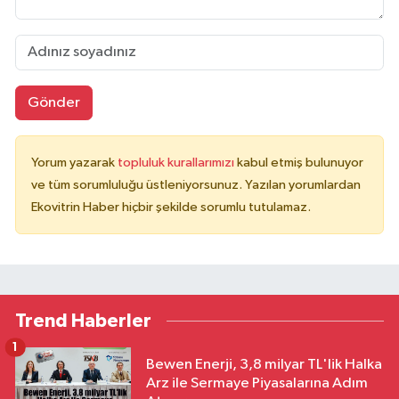
Gönder
Yorum yazarak
topluluk kurallarımızı
kabul etmiş bulunuyor
ve tüm sorumluluğu üstleniyorsunuz. Yazılan yorumlardan
Ekovitrin Haber hiçbir şekilde sorumlu tutulamaz.
Trend Haberler
1
Bewen Enerji, 3,8 milyar TL'lik Halka
Arz ile Sermaye Piyasalarına Adım