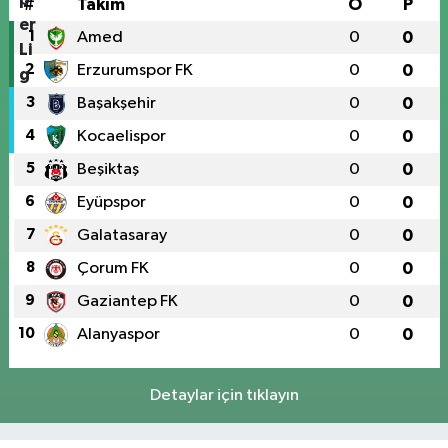
#
Takım
O
P
1
Amed
0
0
2
Erzurumspor FK
0
0
3
Başakşehir
0
0
4
Kocaelispor
0
0
5
Beşiktaş
0
0
6
Eyüpspor
0
0
7
Galatasaray
0
0
8
Çorum FK
0
0
9
Gaziantep FK
0
0
10
Alanyaspor
0
0
Detaylar için tıklayın