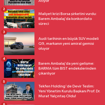
Atıyor
2
Maliyet krizi Borsa şirketini vurdu:
Barem Ambalaj’da konkordato
süreci
3
Audi tarihinin en büyük SUV modeli
Q9, markanın yeni amiral gemisi
oluyor
4
Barem Ambalaj’da yeni gelişme:
BARMA tüm BIST endekslerinden
çıkarılıyor
5
Tekfen Holding'de Devir Teslim:
Yeni Yönetim Kurulu Başkanı Prof. Dr.
Murat Yalçıntaş Oldu!
6