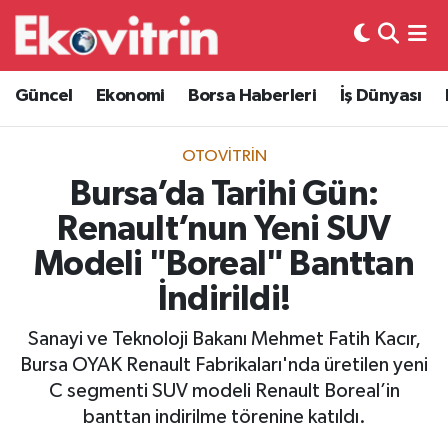
Güncel
Hava Durumu
Güncel
Ekonomi
Borsa Haberleri
İş Dünyası
Ekonomi
Trafik Durumu
OTOVITRIN
Borsa Haberleri
Süper Lig Puan Durumu ve Fikstür
Bursa’da Tarihi Gün:
Renault’nun Yeni SUV
İş Dünyası
Tüm Manşetler
Modeli "Boreal" Banttan
Lojistik
Son Dakika Haberleri
İndirildi!
Otovitrin
Haber Arşivi
Sanayi ve Teknoloji Bakanı Mehmet Fatih Kacır,
Bursa OYAK Renault Fabrikaları'nda üretilen yeni
Asayiş
C segmenti SUV modeli Renault Boreal’in
banttan indirilme törenine katıldı.
Magazin