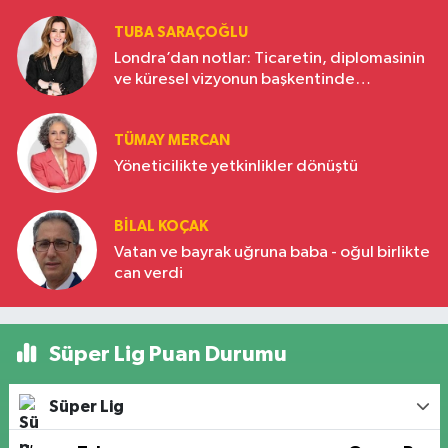
TUBA SARAÇOĞLU
Londra’dan notlar: Ticaretin, diplomasinin
ve küresel vizyonun başkentinde
Türkiye’nin yükselen gücü
TÜMAY MERCAN
Yöneticilikte yetkinlikler dönüştü
BILAL KOÇAK
Vatan ve bayrak uğruna baba - oğul birlikte
can verdi
Süper Lig Puan Durumu
Süper Lig