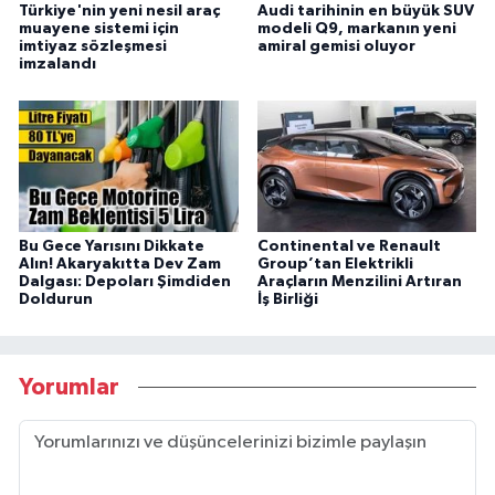
Türkiye'nin yeni nesil araç
Audi tarihinin en büyük SUV
muayene sistemi için
modeli Q9, markanın yeni
imtiyaz sözleşmesi
amiral gemisi oluyor
imzalandı
Bu Gece Yarısını Dikkate
Continental ve Renault
Alın! Akaryakıtta Dev Zam
Group’tan Elektrikli
Dalgası: Depoları Şimdiden
Araçların Menzilini Artıran
Doldurun
İş Birliği
Yorumlar