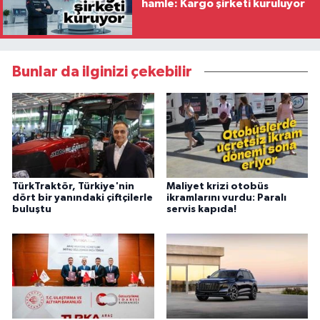
hamle: Kargo şirketi kuruluyor
Bunlar da ilginizi çekebilir
TürkTraktör, Türkiye'nin
Maliyet krizi otobüs
dört bir yanındaki çiftçilerle
ikramlarını vurdu: Paralı
buluştu
servis kapıda!