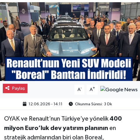
Gayrimenkul
Spor
Eğitim
Paylaş
-
+
A
A
12.06.2026 - 14:11
Okunma Süresi: 3 Dk
OYAK ve Renault’nun Türkiye’ye yönelik
400
milyon Euro’luk dev yatırım planının
en
stratejik adımlarından biri olan Boreal,