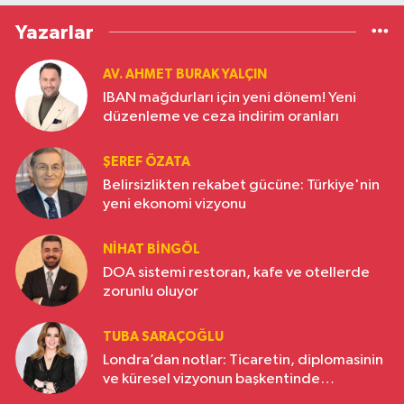
Yazarlar
AV. AHMET BURAK YALÇIN
IBAN mağdurları için yeni dönem! Yeni
düzenleme ve ceza indirim oranları
ŞEREF ÖZATA
Belirsizlikten rekabet gücüne: Türkiye'nin
yeni ekonomi vizyonu
NIHAT BINGÖL
DOA sistemi restoran, kafe ve otellerde
zorunlu oluyor
TUBA SARAÇOĞLU
Londra’dan notlar: Ticaretin, diplomasinin
ve küresel vizyonun başkentinde
Türkiye’nin yükselen gücü