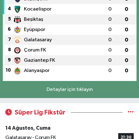
4
Kocaelispor
0
0
5
Beşiktaş
0
0
6
Eyüpspor
0
0
7
Galatasaray
0
0
8
Çorum FK
0
0
9
Gaziantep FK
0
0
10
Alanyaspor
0
0
Detaylar için tıklayın
Süper Lig Fikstür
14 Ağustos, Cuma
Galatasaray - Çorum FK
21:30