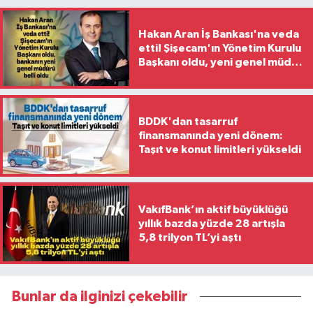
Hakan Aran İş Bankası'na veda
etti! Şişecam'ın Yönetim Kurulu
Başkanı oldu, yeni genel müdür
belli oldu
BDDK'dan tasarruf
finansmanında yeni dönem:
Taşıt ve konut limitleri yükseldi
VakıfBank’ın aktif büyüklüğü
yıllık bazda yüzde 28 artışla
5,8 trilyon TL’yi aştı
Bunlar da ilginizi çekebilir