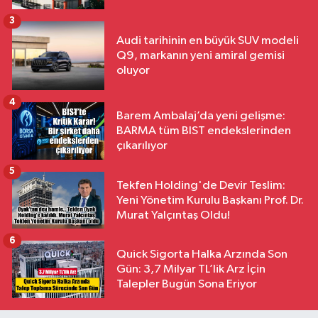
3
Audi tarihinin en büyük SUV modeli
Q9, markanın yeni amiral gemisi
oluyor
4
Barem Ambalaj’da yeni gelişme:
BARMA tüm BIST endekslerinden
çıkarılıyor
5
Tekfen Holding'de Devir Teslim:
Yeni Yönetim Kurulu Başkanı Prof. Dr.
Murat Yalçıntaş Oldu!
6
Quick Sigorta Halka Arzında Son
Gün: 3,7 Milyar TL’lik Arz İçin
Talepler Bugün Sona Eriyor