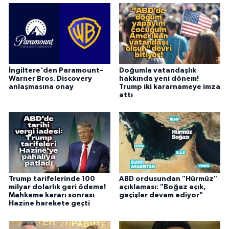
İngiltere'den Paramount–
Doğumla vatandaşlık
Warner Bros. Discovery
hakkında yeni dönem!
anlaşmasına onay
Trump iki kararnameye imza
attı
Trump tarifelerinde 100
ABD ordusundan "Hürmüz"
milyar dolarlık geri ödeme!
açıklaması: "Boğaz açık,
Mahkeme kararı sonrası
geçişler devam ediyor"
Hazine harekete geçti