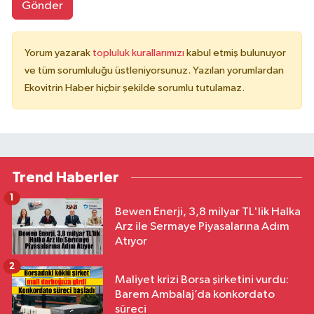
Gönder
Yorum yazarak
topluluk kurallarımızı
kabul etmiş bulunuyor
ve tüm sorumluluğu üstleniyorsunuz. Yazılan yorumlardan
Ekovitrin Haber hiçbir şekilde sorumlu tutulamaz.
Trend Haberler
1
Bewen Enerji, 3,8 milyar TL'lik Halka
Arz ile Sermaye Piyasalarına Adım
Atıyor
2
Maliyet krizi Borsa şirketini vurdu:
Barem Ambalaj’da konkordato
süreci