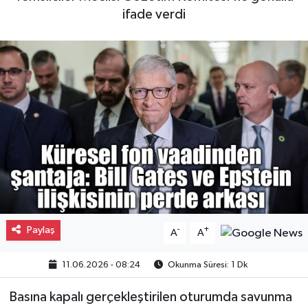
ifade verdi
Gayrimenkul
Spor
Eğitim
Paylaş
-
+
A
A
11.06.2026 - 08:24
Okunma Süresi: 1 Dk
Basına kapalı gerçekleştirilen oturumda savunma