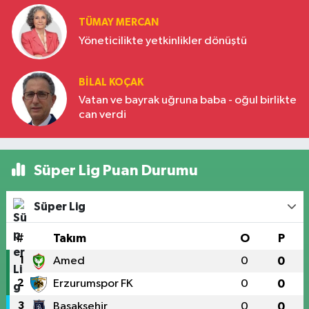
TÜMAY MERCAN
Yöneticilikte yetkinlikler dönüştü
BILAL KOÇAK
Vatan ve bayrak uğruna baba - oğul birlikte
can verdi
Süper Lig Puan Durumu
Süper Lig
#
Takım
O
P
1
Amed
0
0
2
Erzurumspor FK
0
0
3
Başakşehir
0
0