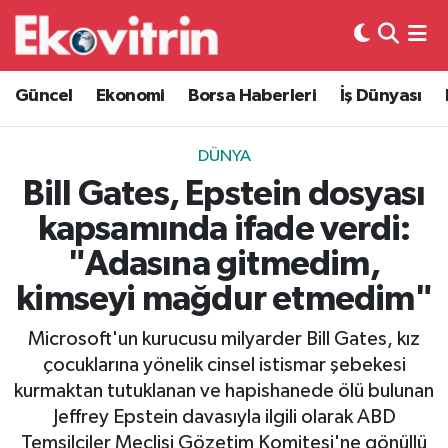
Güncel
Hava Durumu
Güncel
Ekonomi
Borsa Haberleri
İş Dünyası
Ekonomi
Trafik Durumu
DÜNYA
Borsa Haberleri
Süper Lig Puan Durumu ve Fikstür
Bill Gates, Epstein dosyası
kapsamında ifade verdi:
İş Dünyası
Tüm Manşetler
"Adasına gitmedim,
Lojistik
Son Dakika Haberleri
kimseyi mağdur etmedim"
Otovitrin
Haber Arşivi
Microsoft'un kurucusu milyarder Bill Gates, kız
çocuklarına yönelik cinsel istismar şebekesi
Asayiş
kurmaktan tutuklanan ve hapishanede ölü bulunan
Jeffrey Epstein davasıyla ilgili olarak ABD
Magazin
Temsilciler Meclisi Gözetim Komitesi'ne gönüllü