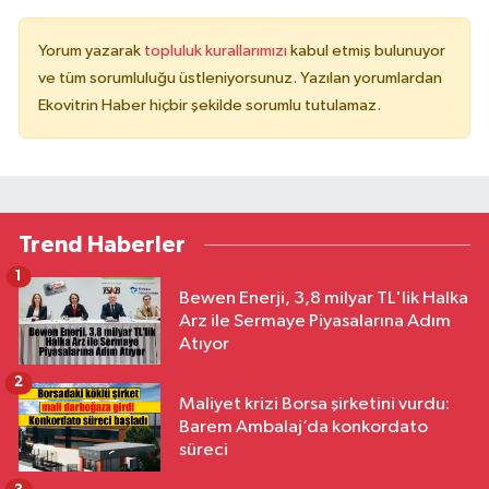
Yorum yazarak
topluluk kurallarımızı
kabul etmiş bulunuyor
ve tüm sorumluluğu üstleniyorsunuz. Yazılan yorumlardan
Ekovitrin Haber hiçbir şekilde sorumlu tutulamaz.
Trend Haberler
1
Bewen Enerji, 3,8 milyar TL'lik Halka
Arz ile Sermaye Piyasalarına Adım
Atıyor
2
Maliyet krizi Borsa şirketini vurdu:
Barem Ambalaj’da konkordato
süreci