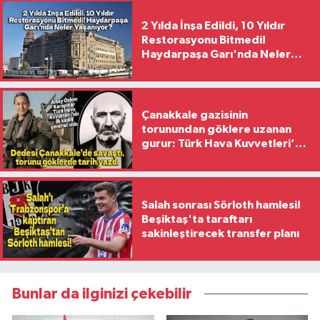
2 Yılda İnşa Edildi, 10 Yıldır
Restorasyonu Bitmedi!
Haydarpaşa Garı'nda Neler
Yaşanıyor?
Çanakkale gazisinin
torunundan göklere uzanan
gurur: Türk Hava Kuvvetleri’nin
ilk kadın generali oldu
Salah sonrası Sörloth hamlesi!
Beşiktaş'ta taraftarı
sakinleştirecek transfer planı
Bunlar da ilginizi çekebilir