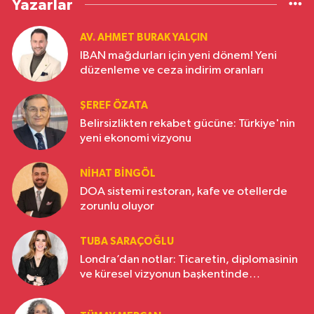
Yazarlar
AV. AHMET BURAK YALÇIN
IBAN mağdurları için yeni dönem! Yeni
düzenleme ve ceza indirim oranları
ŞEREF ÖZATA
Belirsizlikten rekabet gücüne: Türkiye'nin
yeni ekonomi vizyonu
NIHAT BINGÖL
DOA sistemi restoran, kafe ve otellerde
zorunlu oluyor
TUBA SARAÇOĞLU
Londra’dan notlar: Ticaretin, diplomasinin
ve küresel vizyonun başkentinde
Türkiye’nin yükselen gücü