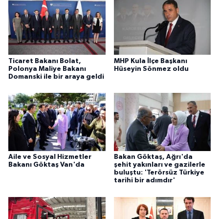
Ticaret Bakanı Bolat,
MHP Kula İlçe Başkanı
Polonya Maliye Bakanı
Hüseyin Sönmez oldu
Domanski ile bir araya geldi
Aile ve Sosyal Hizmetler
Bakan Göktaş, Ağrı'da
Bakanı Göktaş Van'da
şehit yakınları ve gazilerle
buluştu: 'Terörsüz Türkiye
tarihi bir adımdır'