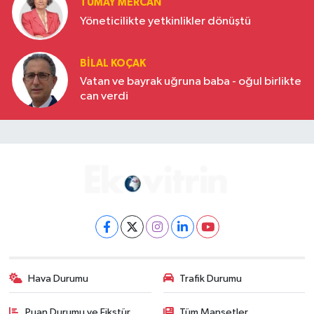
TÜMAY MERCAN
Yöneticilikte yetkinlikler dönüştü
BILAL KOÇAK
Vatan ve bayrak uğruna baba - oğul birlikte
can verdi
Hava Durumu
Trafik Durumu
Puan Durumu ve Fikstür
Tüm Manşetler