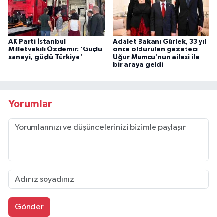
AK Parti İstanbul
Adalet Bakanı Gürlek, 33 yıl
Milletvekili Özdemir: 'Güçlü
önce öldürülen gazeteci
sanayi, güçlü Türkiye'
Uğur Mumcu'nun ailesi ile
bir araya geldi
Yorumlar
Gönder