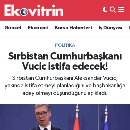
Güncel
Hava Durumu
Güncel
Ekonomi
Borsa Haberleri
İş Dünyası
Ekonomi
Trafik Durumu
POLITIKA
Borsa Haberleri
Süper Lig Puan Durumu ve Fikstür
Sırbistan Cumhurbaşkanı
Vucic istifa edecek!
İş Dünyası
Tüm Manşetler
Sırbistan Cumhurbaşkanı Aleksandar Vucic,
Lojistik
Son Dakika Haberleri
yakında istifa etmeyi planladığını ve başbakanlığa
aday olmayı düşündüğünü açıkladı.
Otovitrin
Haber Arşivi
Asayiş
Magazin