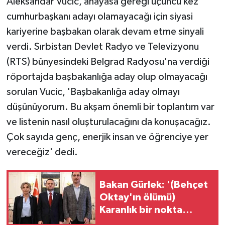
Aleksandar Vucic, anayasa gereği üçüncü kez
cumhurbaşkanı adayı olamayacağı için siyasi
kariyerine başbakan olarak devam etme sinyali
verdi. Sırbistan Devlet Radyo ve Televizyonu
(RTS) bünyesindeki Belgrad Radyosu'na verdiği
röportajda başbakanlığa aday olup olmayacağı
sorulan Vucic, 'Başbakanlığa aday olmayı
düşünüyorum. Bu akşam önemli bir toplantım var
ve listenin nasıl oluşturulacağını da konuşacağız.
Çok sayıda genç, enerjik insan ve öğrenciye yer
vereceğiz' dedi.
Bakan Gürlek: '(Behçet
Oktay'ın ölümü)
Karanlık bir nokta
kalmayacak, suçlu varsa