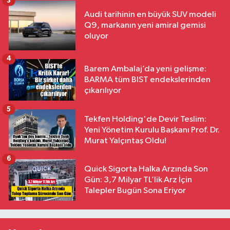
3
Audi tarihinin en büyük SUV modeli
Q9, markanın yeni amiral gemisi
oluyor
4
Barem Ambalaj’da yeni gelişme:
BARMA tüm BIST endekslerinden
çıkarılıyor
5
Tekfen Holding'de Devir Teslim:
Yeni Yönetim Kurulu Başkanı Prof. Dr.
Murat Yalçıntaş Oldu!
6
Quick Sigorta Halka Arzında Son
Gün: 3,7 Milyar TL’lik Arz İçin
Talepler Bugün Sona Eriyor